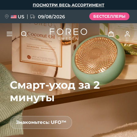
Перейти
ПОСМОТРИ ВЕСЬ АССОРТИМЕНТ
к
основному
содержанию
US
09/08/2026
БЕСТСЕЛЛЕРЫ
НОВИНКА
Войти
Язык
BREAKING NEWS
Профиль пользователя
Смарт-уход за 2
English
Deutsch
Español
Мои приборы
FAQ™ Pure Beauty-Tech Elixir
Français
Italiano
Português
минуты
Мои заказы
Polski
Svenska
Русский
Türkçe
简体中文
繁體中文
Мои адреса
Знакомьтесь: UFO™
issa™ Teeth Whitening Set
Мои подписки