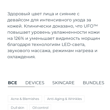
Страна доставки
Здоровый цвет лица и сияние с
Соединенные
Ожидаемая дата доставки
девайсом для интенсивного ухода за
Штаты
09/08/2026
FAQ™ Dual LED Panel
кожей. Клинически доказано, что UFO
™
повышает уровень увлажненности кожи
Ожидаемая дата доставки
Великобритания
08/08/2026
ПОДАРКИ И НАБОРЫ
на 126% и уменьшает видимость морщин
благодаря технологиям LED-света,
Ожидаемая дата доставки
Испания
звукового массажа, режимам нагрева и
08/08/2026
охлаждения.
Специальные
Ожидаемая дата доставки
Австралия
предложения
БЕСТСЕЛЛЕРЫ
11/08/2026
Ожидаемая дата доставки
Франция
08/08/2026
ВСЕ
DEVICES
SKINCARE
BUNDLES
Ожидаемая дата доставки
Германия
08/08/2026
Терапия красным светом
Acne & Blemishes
Anti-Aging & Wrinkles
Ожидаемая дата доставки
Канада
Dull skin
Oil control
12/08/2026