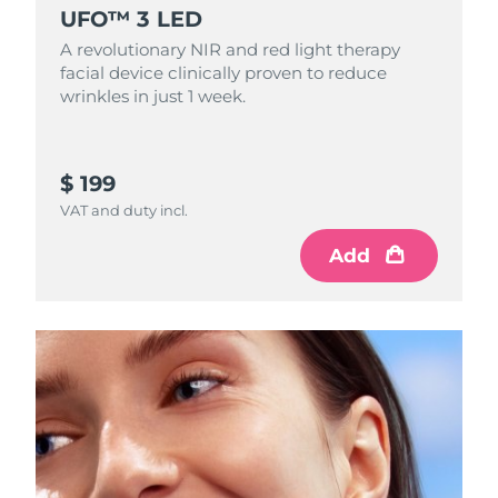
UFO™ 3 LED
Ожидаемая дата доставки
Ливан
09/08/2026
A revolutionary NIR and red light therapy
facial device clinically proven to reduce
Ожидаемая дата доставки
Литва
wrinkles in just 1 week.
08/08/2026
Ожидаемая дата доставки
Люксембург
08/08/2026
$ 199
VAT and duty incl.
Ожидаемая дата доставки
Макао (САР)
10/08/2026
Add
Ожидаемая дата доставки
Малайзия
11/08/2026
Ожидаемая дата доставки
Мальта
08/08/2026
Ожидаемая дата доставки
Мексика
12/08/2026
Ожидаемая дата доставки
Монако