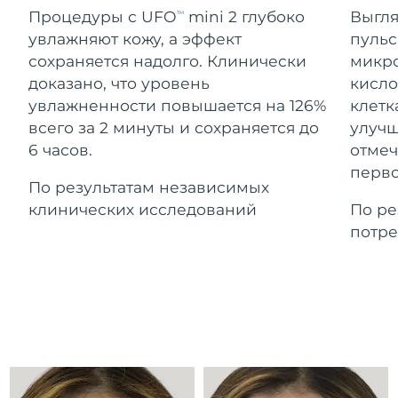
Advanced pore care essentials
For healthy hair
Ожидаемая дата доставки
Процедуры с UFO
mini 2 глубоко
Выгля
18% PAP
TM
Гибралтар
Косметика
Для мужчин
8/14/26
увлажняют кожу, а эффект
пульс
сохраняется надолго. Клинически
микро
Ожидаемая дата доставки
Греция
8/10/26
доказано, что уровень
кисло
увлажненности повышается на 126%
клетк
Ожидаемая дата доставки
Гонконг (САР)
всего за 2 минуты и сохраняется до
улучш
8/11/26
Купить
6 часов.
отмеч
перво
Ожидаемая дата доставки
Венгрия
По результатам независимых
8/10/26
клинических исследований
По ре
FOREO APP
Ожидаемая дата доставки
потре
Исландия
8/11/26
ПОДРОБНЕЕ
Ожидаемая дата доставки
Индонезия
8/8/26
Ожидаемая дата доставки
Ирландия
8/10/26
Ожидаемая дата доставки
о-в Мэн