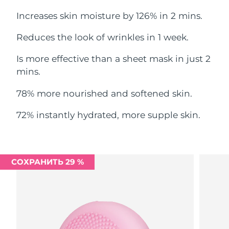
Ожидаемая дата доставки
Ливан
Increases skin moisture by 126% in 2 mins.
8/11/26
Reduces the look of wrinkles in 1 week.
Ожидаемая дата доставки
Литва
8/10/26
Is more effective than a sheet mask in just 2
Ожидаемая дата доставки
mins.
Люксембург
8/10/26
78% more nourished and softened skin.
Ожидаемая дата доставки
Макао (САР)
8/12/26
72% instantly hydrated, more supple skin.
Ожидаемая дата доставки
Малайзия
8/13/26
СОХРАНИТЬ 29 %
Ожидаемая дата доставки
Мальта
8/10/26
Ожидаемая дата доставки
Мексика
8/14/26
Ожидаемая дата доставки
Монако