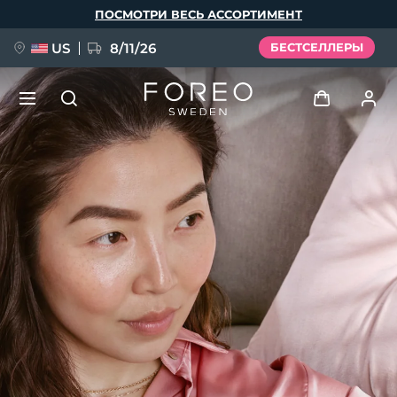
Перейти
ПОСМОТРИ ВЕСЬ АССОРТИМЕНТ
к
основному
содержанию
US
8/11/26
БЕСТСЕЛЛЕРЫ
НОВИНКА
Войти
Язык
BREAKING NEWS
Профиль пользователя
English
Deutsch
Español
Мои приборы
FAQ™ Pure Beauty-Tech Elixir
Français
Italiano
Português
Мои заказы
Polski
Svenska
Русский
Türkçe
简体中文
繁體中文
Мои адреса
issa™ Teeth Whitening Set
Мои подписки