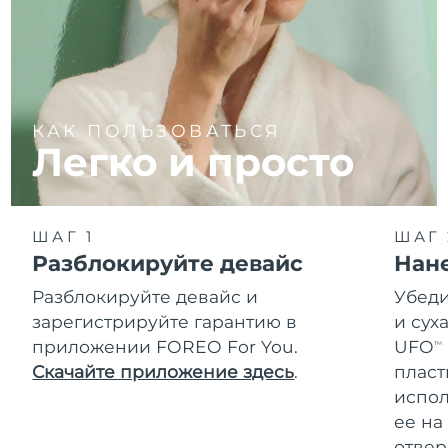
КАК ПОЛЬЗОВАТЬСЯ
Легко и просто
ШАГ 1
ШАГ 
Разблокируйте девайс
Нан
Разблокируйте девайс и
Убеди
зарегистрируйте гарантию в
и сух
приложении FOREO For You.
UFO
TM
Скачайте приложение здесь
.
пласт
испол
ее на
отвер