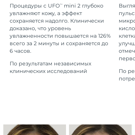
Advanced pore care essentials
For healthy hair
Ожидаемая дата доставки
Процедуры с UFO
mini 2 глубоко
Выгля
18% PAP
TM
Гибралтар
Косметика
Для мужчин
8/14/26
увлажняют кожу, а эффект
пульс
сохраняется надолго. Клинически
микро
Ожидаемая дата доставки
Греция
8/10/26
доказано, что уровень
кисло
увлажненности повышается на 126%
клетк
Ожидаемая дата доставки
Гонконг (САР)
всего за 2 минуты и сохраняется до
улучш
8/11/26
Купить
6 часов.
отмеч
перво
Ожидаемая дата доставки
Венгрия
По результатам независимых
8/10/26
клинических исследований
По ре
FOREO APP
Ожидаемая дата доставки
потре
Исландия
8/11/26
ПОДРОБНЕЕ
Ожидаемая дата доставки
Индонезия
8/8/26
Ожидаемая дата доставки
Ирландия
8/10/26
Ожидаемая дата доставки
о-в Мэн