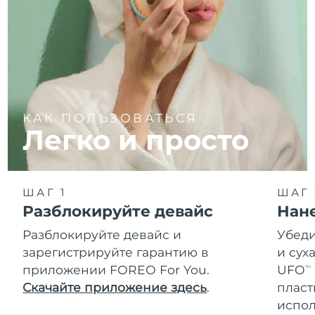
КАК ПОЛЬЗОВАТЬСЯ
Легко и просто
ШАГ 1
ШАГ 
Разблокируйте девайс
Нан
Разблокируйте девайс и
Убеди
зарегистрируйте гарантию в
и сух
приложении FOREO For You.
UFO
TM
Скачайте приложение здесь
.
пласт
испол