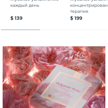
каждый день
концентрирован
Ожидаемая дата доставки
Таиланд
терапия
8/14/26
$ 139
$ 199
Ожидаемая дата доставки
Турция
8/11/26
Ожидаемая дата доставки
ОАЭ
8/11/26
Ожидаемая дата доставки
Великобритания
8/10/26
Соединенные
Ожидаемая дата доставки
Штаты
8/11/26
Ожидаемая дата доставки
Узбекистан
8/15/26
Ожидаемая дата доставки
Вьетнам
8/16/26