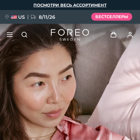
Перейти
ПОСМОТРИ ВЕСЬ АССОРТИМЕНТ
к
основному
содержанию
US
8/11/26
БЕСТСЕЛЛЕРЫ
НОВИНКА
Войти
Язык
BREAKING NEWS
Профиль пользователя
English
Deutsch
Español
Мои приборы
FAQ™ Pure Beauty-Tech Elixir
Français
Italiano
Português
Мои заказы
Polski
Svenska
Русский
Türkçe
简体中文
繁體中文
Мои адреса
issa™ Teeth Whitening Set
Мои подписки