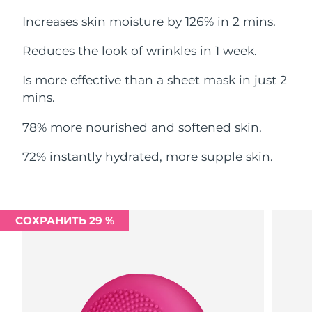
Ожидаемая дата доставки
Ливан
Increases skin moisture by 126% in 2 mins.
8/11/26
Reduces the look of wrinkles in 1 week.
Ожидаемая дата доставки
Литва
8/10/26
Is more effective than a sheet mask in just 2
Ожидаемая дата доставки
mins.
Люксембург
8/10/26
78% more nourished and softened skin.
Ожидаемая дата доставки
Макао (САР)
8/12/26
72% instantly hydrated, more supple skin.
Ожидаемая дата доставки
Малайзия
8/13/26
СОХРАНИТЬ 29 %
Ожидаемая дата доставки
Мальта
8/10/26
Ожидаемая дата доставки
Мексика
8/14/26
Ожидаемая дата доставки
Монако