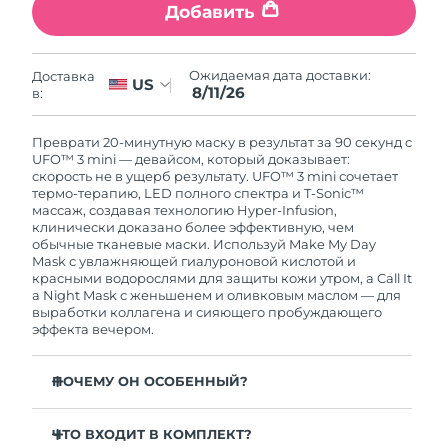
8/11/26
Добавить
Ожидаемая дата доставки
Нидерланды
8/10/26
Ожидаемая дата доставки:
Доставка
US
8/11/26
в:
Ожидаемая дата доставки
Новая Зеландия
8/10/26
Преврати 20-минутную маску в результат за 90 секунд с
UFO™ 3 mini — девайсом, который доказывает:
Ожидаемая дата доставки
Норвегия
скорость не в ущерб результату. UFO™ 3 mini сочетает
8/10/26
термо-терапию, LED полного спектра и T-Sonic™
массаж, создавая технологию Hyper-Infusion,
клинически доказано более эффективную, чем
Ожидаемая дата доставки
Оман
обычные тканевые маски. Используй Make My Day
8/13/26
Mask с увлажняющей гиалуроновой кислотой и
красными водорослями для защиты кожи утром, а Call It
Ожидаемая дата доставки
Филиппины
a Night Mask с женьшенем и оливковым маслом — для
8/13/26
выработки коллагена и сияющего пробуждающего
эффекта вечером.
Ожидаемая дата доставки
Польша
8/11/26
ПОЧЕМУ ОН ОСОБЕННЫЙ?
Ожидаемая дата доставки
Португалия
Клинически доказано: увеличивает увлажненность
8/10/26
кожи на 126 % за 2 минуты, сокращает морщины за
ЧТО ВХОДИТ В КОМПЛЕКТ?