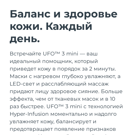
ШВЕДСКИЙ УХОД ЗА КОЖЕЙ
Баланс и здоровье
кожи. Каждый
Ожидаемая дата доставки
Австралия
8/13/26
день.
Очищение кожи
Лифтинг
Ожидаемая дата доставки
Австрия
LUNA™ 4 набор
BEAR™ 2 набор
8/10/26
Встречайте UFO™ 3 mini — ваш
Anti-aging massage
Microcurrent toning
идеальный помощник, который
Ожидаемая дата доставки
Бахрейн
8/11/26
приведет кожу в порядок за 2 минуты.
Увлажнение
Забота о полости рта
Маски с нагревом глубоко увлажняют, а
LUNA™ 4 Plus
BEAR™ 2 go
Ожидаемая дата доставки
Бельгия
UFO™ 3 набор
issa™ 4
LED-свет и расслабляющий массаж
8/10/26
Massage, LED heating
Microcurrent toning on-the-go
FAQ™ АНТИВОЗРАСТНОЙ УХОД
придают лицу здоровое сияние.
Больше
Deep facial hydration
Hybrid silicone sonic toothbrush
Ожидаемая дата доставки
эффекта, чем от тканевых масок и в 10
Бермудские о-ва
8/16/26
NEW
раз быстрее. UFO™ 3 mini с технологией
LUNA™ 4 Men
BEAR™ 2 eyes & lips
UFO™ 3 LED
issa™ 4 plus
Hyper-Infusion моментально и надолго
For men, anti-aging massage
Microcurrent line smoothing device
Босния и
Ожидаемая дата доставки
Near-infrared and red light therapy
увлажняет кожу, балансирует и
Smart hybrid silicone sonic toothbrush
Герцеговина
8/13/26
device
Омоложение
LED-процедуры
предотвращает появление признаков