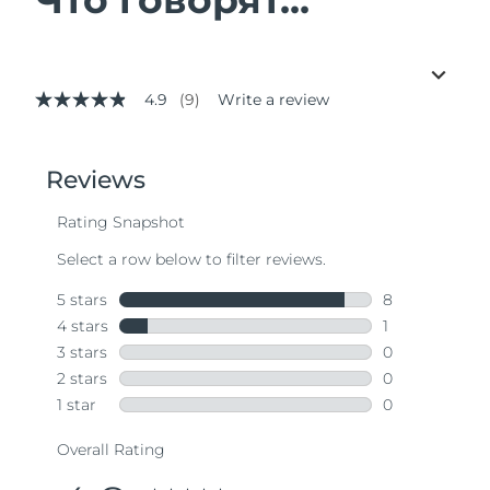
4.9
(9)
Write a review
4.9
out
of
5
stars,
average
rating
value.
Read
9
Reviews.
Same
page
link.