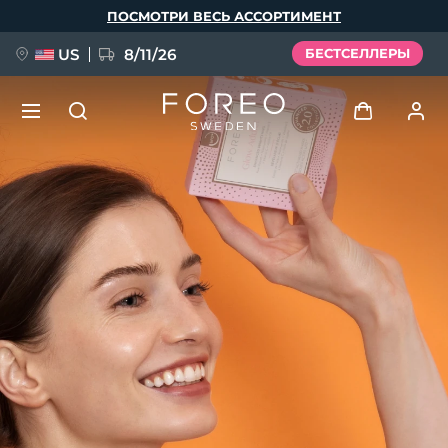
Перейти
ПОСМОТРИ ВЕСЬ АССОРТИМЕНТ
к
основному
содержанию
US
8/11/26
БЕСТСЕЛЛЕРЫ
НОВИНКА
Войти
Язык
BREAKING NEWS
Профиль пользователя
English
Deutsch
Español
Мои приборы
FAQ™ Pure Beauty-Tech Elixir
Français
Italiano
Português
Мои заказы
Polski
Svenska
Русский
Türkçe
简体中文
繁體中文
Мои адреса
issa™ Teeth Whitening Set
Мои подписки