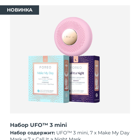
8/12/26
НОВИНКА
Ожидаемая дата доставки
Израиль
8/14/26
Ожидаемая дата доставки
Италия
8/10/26
Ожидаемая дата доставки
Япония
8/13/26
Ожидаемая дата доставки
Джерси
8/15/26
Ожидаемая дата доставки
Казахстан
8/12/26
Ожидаемая дата доставки
Кувейт
8/10/26
Набор UFO™ 3 mini
Ожидаемая дата доставки
Латвия
8/10/26
Набор содержит:
UFO™ 3 mini, 7 x Make My Day
Mask и 7 x Call It a Night Mask