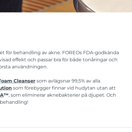
et för behandling av akne. FOREOs FDA-godkända
isad effekt och passar bra för både tonåringar och
 första användningen.
Foam Cleanser
som avlägsnar 99,5% av alla
ution
som förebygger finnar vid hudytan utan att
DA
™
, som eliminerar aknebakterier på djupet. Och
-behandling!