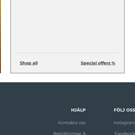
Shop all
Special offers %
HJÄLP
FÖLJ OS
Kontakta oss
Instagra
Beställningar &
Faceboo