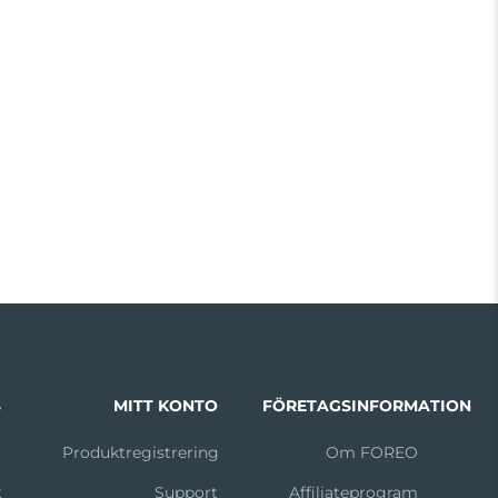
S
MITT KONTO
FÖRETAGSINFORMATION
m
Produktregistrering
Om FOREO
k
Support
Affiliateprogram