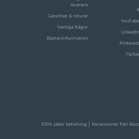
leverans
Garantier & returer
YouTub
Vanliga frågor
LinkedI
Batteriinformation
Pinteres
TikTo
100% säker betalning
Recensioner från Baz