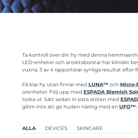
issa™ Teeth Whitening Set
FAQ™ Dual LED Panel
Ta kontroll över din hy med denna hemmaenh
LED-enheter och ansiktsborstar har kliniskt bev
vuxna. 3 av 4 rapporterar synliga resultat efter
POPULÄR
Få klar hy utan finnar med
LUNA
™
och
Micro-
orenheter. Följ upp med
ESPADA Blemish Sol
torka ut. Sätt sedan in sista stöten med
ESPA
glöm inte att ge huden näring med en
UFO
™
Specialerbjudanden
Bästsäljare
ALLA
DEVICES
SKINCARE