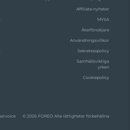
X
Affiliate-nyheter
e
MYSA
n
Återförsäljare
t
Användningsvillkor
k
Sekretesspolicy
Samhällsviktiga
yrken
Cookiepolicy
aarvoice
© 2026 FOREO Alla rättigheter förbehållna