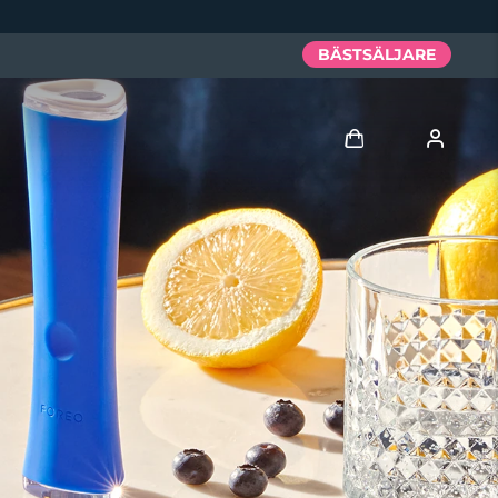
BÄSTSÄLJARE
Logga in
Användarprofil
Mina enheter
Mina beställningar
Mina adresser
Mina prenumerationer