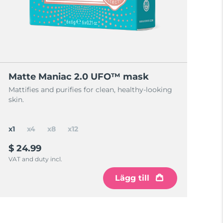
Matte Maniac 2.0 UFO™ mask
Mattifies and purifies for clean, healthy-looking
skin.
x1
x4
x8
x12
$ 24.99
VAT and duty incl.
Lägg till