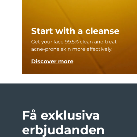
KIWI™-hudvård
All acne treatment devices
All revitalizing eye massagers
Serum
issa™ Teeth Whitening Gel
Advanced pore care essentials
For healthy hair
18% PAP
Kosmetika
Man
Start with a cleanse
Get your face 99.5% clean and treat
acne-prone skin more effectively.
Handla allt
Discover more
FOREO APP
OM FOREO
Få exklusiva
erbjudanden