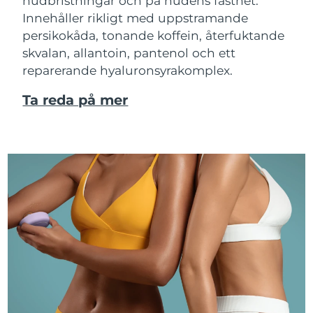
hudbristningar och på hudens fasthet.
Innehåller rikligt med uppstramande
persikokåda, tonande koffein, återfuktande
skvalan, allantoin, pantenol och ett
reparerande hyaluronsyrakomplex.
Ta reda på mer