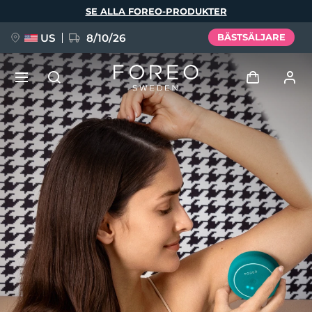
Hoppa
SE ALLA FOREO-PRODUKTER
till
huvudinnehåll
US
8/10/26
BÄSTSÄLJARE
NYHET
Logga in
Språk
BREAKING NEWS
Användarprofil
English
Deutsch
Español
Mina enheter
FAQ™ Pure Beauty-Tech Elixir
Français
Italiano
Português
Mina beställningar
Polski
Svenska
Русский
Türkçe
简体中文
繁體中文
Mina adresser
issa™ Teeth Whitening Set
Mina prenumerationer