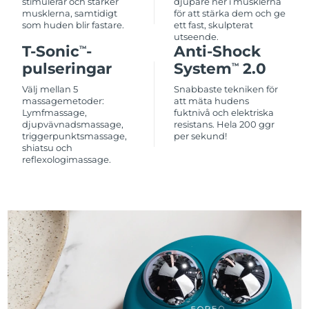
stimulerar och stärker
djupare ner i musklerna
musklerna, samtidigt
för att stärka dem och ge
som huden blir fastare.
ett fast, skulpterat
utseende.
T-Sonic
-
Anti-Shock
TM
pulseringar
System
2.0
TM
Välj mellan 5
Snabbaste tekniken för
massagemetoder:
att mäta hudens
Lymfmassage,
fuktnivå och elektriska
djupvävnadsmassage,
resistans. Hela 200 ggr
triggerpunktsmassage,
per sekund!
shiatsu och
reflexologimassage.