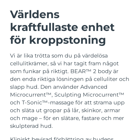
SVENSK SKÖNHETSRUTIN
Österrike
Förväntad leverans
8/9/26
Världens
kraftfullaste enhet
Bahrain
Förväntad leverans
8/10/26
för kroppstoning
Ansiktsrengöring
Ansiktslyft
Belgien
Förväntad leverans
8/9/26
LUNA™ 4-paket
BEAR™ 2-paket
Bermuda
Förväntad leverans
8/15/26
Vi är lika trötta som du på värdelösa
Anti-aging massage
Microcurrent toning
cellulitkrämer, så vi har tagit fram något
Bosnien och
som funkar på riktigt. BEAR™ 2 body är
Förväntad leverans
8/12/26
Återfuktning
Munvård
Hercegovina
den enda riktiga lösningen på celluliter och
LUNA™ 4 Plus
BEAR™ 2 go
UFO™ 3-paket
issa™ 4
slapp hud. Den använder Advanced
Massage, LED heating
Microcurrent toning on-the-go
Brunei
Förväntad leverans
8/14/26
FAQ™ ANTI-AGING-BEHANDLING
Microcurrent™, Sculpting Microcurrent™
Deep facial hydration
Hybrid silicone sonic toothbrush
och T-Sonic™-massage för att strama upp
Bulgarien
Förväntad leverans
8/9/26
NEW
och släta ut gropar på lår, skinkor, armar
LUNA™ 4 Men
BEAR™ 2 eyes & lips
UFO™ 3 LED
issa™ 4 plus
och mage – för en slätare, fastare och mer
Kanada
For men, anti-aging massage
Microcurrent line smoothing device
Förväntad leverans
8/13/26
Near-infrared and red light therapy
skulpterad hud.
Smart hybrid silicone sonic toothbrush
device
Anti-aging
LED-behandlingar
Chile
Förväntad leverans
8/13/26
Kliniskt bevisad förbättring av hudens