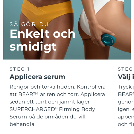
SÅ GÖR DU
Enkelt och
smidigt
STEG 1
STEG
Applicera serum
Välj 
Rengör och torka huden. Kontrollera
Tryck 
att BEAR™ är ren och torr. Applicera
BEAR™
sedan ett tunt och jämnt lager
genom
SUPERCHARGED
Firming Body
igen, 
TM
Serum på de områden du vill
appen
behandla.
och fl