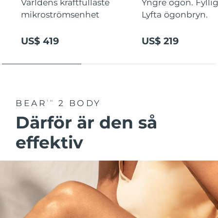
Världens kraftfullaste
Yngre ögon. Fyllig
mikroströmsenhet
Lyfta ögonbryn.
US$ 419
US$ 219
BEAR
2 BODY
TM
Därför är den så
effektiv