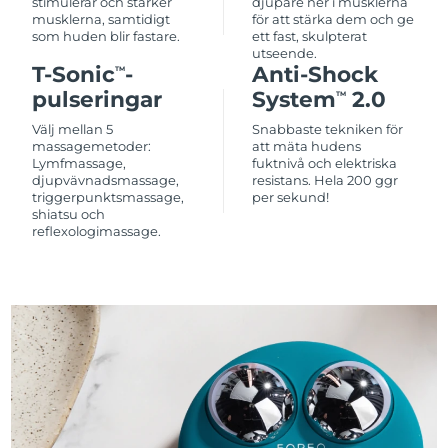
stimulerar och stärker
djupare ner i musklerna
musklerna, samtidigt
för att stärka dem och ge
som huden blir fastare.
ett fast, skulpterat
utseende.
T-Sonic
-
Anti-Shock
TM
pulseringar
System
2.0
TM
Välj mellan 5
Snabbaste tekniken för
massagemetoder:
att mäta hudens
Lymfmassage,
fuktnivå och elektriska
djupvävnadsmassage,
resistans. Hela 200 ggr
triggerpunktsmassage,
per sekund!
shiatsu och
reflexologimassage.