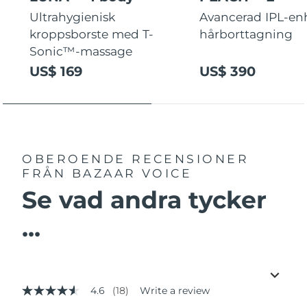
Ultrahygienisk
Avancerad IPL-enh
kroppsborste med T-
hårborttagning
Sonic™-massage
US$ 169
US$ 390
OBEROENDE RECENSIONER
FRÅN BAZAAR VOICE
Se vad andra tycker
...
4.6
(18)
Write a review
4.6
out