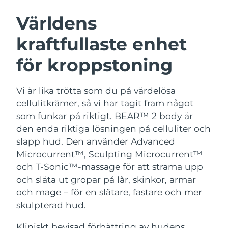
SVENSK SKÖNHETSRUTIN
Österrike
Förväntad leverans
8/9/26
Världens
kraftfullaste enhet
Bahrain
Förväntad leverans
8/10/26
för kroppstoning
Ansiktsrengöring
Ansiktslyft
Belgien
Förväntad leverans
8/9/26
LUNA™ 4-paket
BEAR™ 2-paket
Bermuda
Förväntad leverans
8/15/26
Vi är lika trötta som du på värdelösa
Anti-aging massage
Microcurrent toning
cellulitkrämer, så vi har tagit fram något
Bosnien och
som funkar på riktigt. BEAR™ 2 body är
Förväntad leverans
8/12/26
Återfuktning
Munvård
Hercegovina
den enda riktiga lösningen på celluliter och
LUNA™ 4 Plus
BEAR™ 2 go
UFO™ 3-paket
issa™ 4
slapp hud. Den använder Advanced
Massage, LED heating
Microcurrent toning on-the-go
Brunei
Förväntad leverans
8/14/26
FAQ™ ANTI-AGING-BEHANDLING
Microcurrent™, Sculpting Microcurrent™
Deep facial hydration
Hybrid silicone sonic toothbrush
och T-Sonic™-massage för att strama upp
Bulgarien
Förväntad leverans
8/9/26
NEW
och släta ut gropar på lår, skinkor, armar
LUNA™ 4 Men
BEAR™ 2 eyes & lips
UFO™ 3 LED
issa™ 4 plus
och mage – för en slätare, fastare och mer
Kanada
For men, anti-aging massage
Microcurrent line smoothing device
Förväntad leverans
8/13/26
Near-infrared and red light therapy
skulpterad hud.
Smart hybrid silicone sonic toothbrush
device
Anti-aging
LED-behandlingar
Chile
Förväntad leverans
8/13/26
Kliniskt bevisad förbättring av hudens