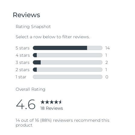
of
5
stars,
average
rating
value.
Read
18
Reviews.
Same
page
link.