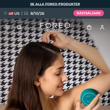
Hoppa
SE ALLA FOREO-PRODUKTER
till
huvudinnehåll
US
8/10/26
BÄSTSÄLJARE
NYHET
Logga in
Språk
BREAKING NEWS
Användarprofil
English
Deutsch
Español
Mina enheter
FAQ™ Pure Beauty-Tech Elixir
Français
Italiano
Português
Mina beställningar
Polski
Svenska
Русский
Türkçe
简体中文
繁體中文
Mina adresser
issa™ Teeth Whitening Set
Mina prenumerationer