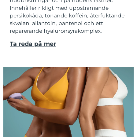
hudbristningar och på hudens fasthet.
Innehåller rikligt med uppstramande
persikokåda, tonande koffein, återfuktande
skvalan, allantoin, pantenol och ett
reparerande hyaluronsyrakomplex.
Ta reda på mer