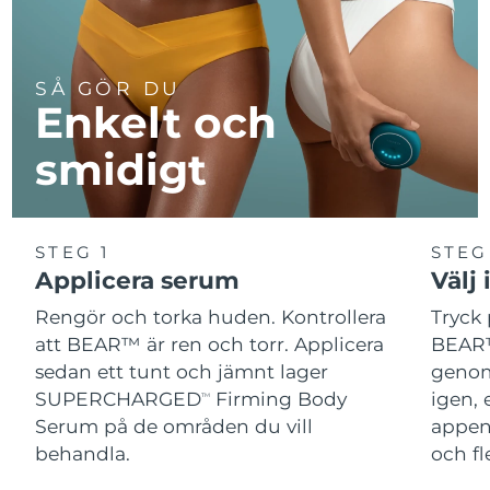
SÅ GÖR DU
Enkelt och
smidigt
STEG 1
STEG
Applicera serum
Välj 
Rengör och torka huden. Kontrollera
Tryck 
att BEAR™ är ren och torr. Applicera
BEAR™
sedan ett tunt och jämnt lager
genom
SUPERCHARGED
Firming Body
igen, 
TM
Serum på de områden du vill
appen
behandla.
och fl