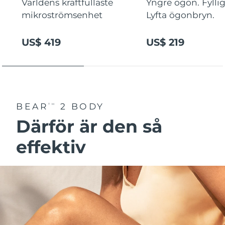
Världens kraftfullaste
Yngre ögon. Fyllig
mikroströmsenhet
Lyfta ögonbryn.
US$ 419
US$ 219
BEAR
2 BODY
TM
Därför är den så
effektiv