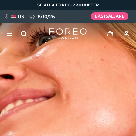
Hoppa
SE ALLA FOREO-PRODUKTER
till
huvudinnehåll
US
8/10/26
BÄSTSÄLJARE
NYHET
Logga in
Språk
BREAKING NEWS
Användarprofil
English
Deutsch
Español
Mina enheter
FAQ™ Pure Beauty-Tech Elixir
Français
Italiano
Português
Mina beställningar
Polski
Svenska
Русский
Türkçe
简体中文
繁體中文
Mina adresser
issa™ Teeth Whitening Set
Mina prenumerationer