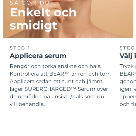
SÅ GÖR DU
Enkelt och
smidigt
STEG 1
STEG
Applicera serum
Välj 
Rengör och torka ansikte och hals.
Tryck 
Kontrollera att BEAR™ är ren och torr.
BEAR™
Applicera sedan ett tunt och jämnt
genom
lager SUPERCHARGED™ Serum över
igen, 
de områden på ansikte/hals som du
appen
vill behandla.
och fl