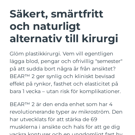
SVENSK SKÖNHETSRUTIN
Österrike
Förväntad leverans
8/9/26
Säkert, smärtfritt
och naturligt
Bahrain
Förväntad leverans
8/10/26
alternativ till kirurgi
Ansiktsrengöring
Ansiktslyft
Belgien
Förväntad leverans
8/9/26
LUNA™ 4-paket
BEAR™ 2-paket
Bermuda
Förväntad leverans
8/15/26
Glöm plastikkirurgi. Vem vill egentligen
Anti-aging massage
Microcurrent toning
lägga blod, pengar och ofrivillig "semester"
Bosnien och
på att sudda bort några år från ansiktet?
Förväntad leverans
8/12/26
Återfuktning
Munvård
Hercegovina
BEAR™ 2 ger synlig och kliniskt bevisad
LUNA™ 4 Plus
BEAR™ 2 go
UFO™ 3-paket
issa™ 4
effekt på rynkor, fasthet och elasticitet på
Massage, LED heating
Microcurrent toning on-the-go
Brunei
Förväntad leverans
8/14/26
FAQ™ ANTI-AGING-BEHANDLING
bara 1 vecka – utan risk för komplikationer.
Deep facial hydration
Hybrid silicone sonic toothbrush
Bulgarien
Förväntad leverans
8/9/26
BEAR™ 2 är den enda enhet som har 4
NEW
LUNA™ 4 Men
BEAR™ 2 eyes & lips
UFO™ 3 LED
revolutionerande typer av mikroström. Den
issa™ 4 plus
Kanada
For men, anti-aging massage
Microcurrent line smoothing device
Förväntad leverans
8/13/26
har utvecklats för att stärka de 69
Near-infrared and red light therapy
Smart hybrid silicone sonic toothbrush
device
Anti-aging
LED-behandlingar
musklerna i ansikte och hals för att ge dig
Chile
Förväntad leverans
8/13/26
vackra konturer och en ungdomligt fast hy.