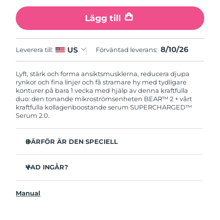
Lägg till
8/10/26
US
Leverera till:
Förväntad leverans:
Lyft, stärk och forma ansiktsmusklerna, reducera djupa
rynkor och fina linjer och få stramare hy med tydligare
konturer på bara 1 vecka med hjälp av denna kraftfulla
duo: den tonande mikroströmsenheten BEAR™ 2 + vårt
kraftfulla kollagenboostande serum SUPERCHARGED™
Serum 2.0.
DÄRFÖR ÄR DEN SPECIELL
Kliniskt bevisad effekt på fina linjer och rynkor på 1
vecka.
VAD INGÅR?
Kliniskt bevisad förbättring av hudens fasthet och
BEAR™ 2
elasticitet på 1 vecka.
Manual
SUPERCHARGED™ Serum 2.0
Advanced Microcurrent™, Lifting Microcurrent™,
Tapping Microcurrent™, Sculpting Microcurrent™.
USB-laddkabel