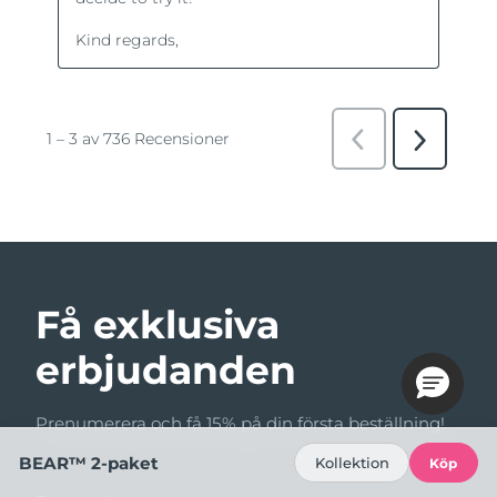
Få exklusiva
erbjudanden
Prenumerera och få 15% på din första beställning!
BEAR™ 2-paket
Kollektion
Köp