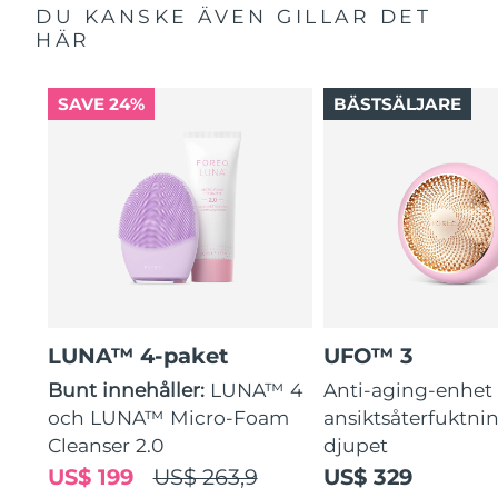
DU KANSKE ÄVEN GILLAR DET
HÄR
SAVE 24%
BÄSTSÄLJARE
LUNA™ 4-paket
UFO™ 3
Bunt innehåller:
LUNA™ 4
Anti-aging-enhet 
och LUNA™ Micro-Foam
ansiktsåterfuktni
Cleanser 2.0
djupet
US$ 199
US$ 263,9
US$ 329