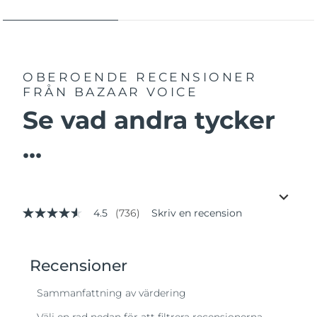
OBEROENDE RECENSIONER
FRÅN BAZAAR VOICE
Se vad andra tycker
...
4.5
(736)
Skriv en recension
4.5
av
5
stjärnor,
genomsnittligt
betyg.
Read
736
Reviews.