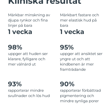
Kliniska resultat
Filippinerna
Förväntad leverans
8/12/26
Märkbar minskning av
Märkbart fastare och
Polen
Förväntad leverans
8/10/26
djupa rynkor och fina
mer elastisk hud på
linjer på bara
bara
Portugal
Förväntad leverans
8/9/26
1 vecka
1 vecka
Puerto Rico
Förväntad leverans
8/11/26
98%
95%
Qatar
Förväntad leverans
8/10/26
uppger att huden ser
uppger att ansiktet ser
klarare, fylligare och
yngre ut och att
Réunion
Förväntad leverans
8/14/26
mer välnärd ut
kindbenen är mer
framträdande
Rumänien
Förväntad leverans
8/9/26
93%
90%
Ryssland
Förväntad leverans
8/17/26
rapporterar mindre
rapporterar förbättrad
svullnader och lös hud
pigmentering och
Saudiarabien
Förväntad leverans
8/10/26
mindre synliga porer
Singapore
Förväntad leverans
8/11/26