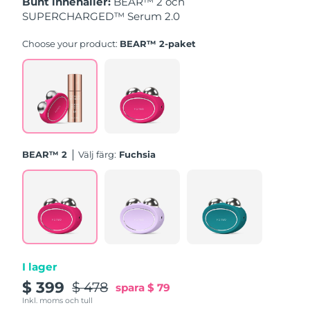
Bunt innehåller:
BEAR™ 2 och
Turkiet
Förväntad leverans
8/10/26
SUPERCHARGED™ Serum 2.0
Förenade
Choose your product:
BEAR™ 2-paket
Förväntad leverans
8/10/26
Arabemiraten
Storbritannien
Förväntad leverans
8/9/26
USA
Förväntad leverans
8/10/26
BEAR™ 2
Välj färg:
Fuchsia
Uzbekistan
Förväntad leverans
8/14/26
Vietnam
Förväntad leverans
8/15/26
I lager
$ 399
$ 478
spara
$ 79
Inkl. moms och tull