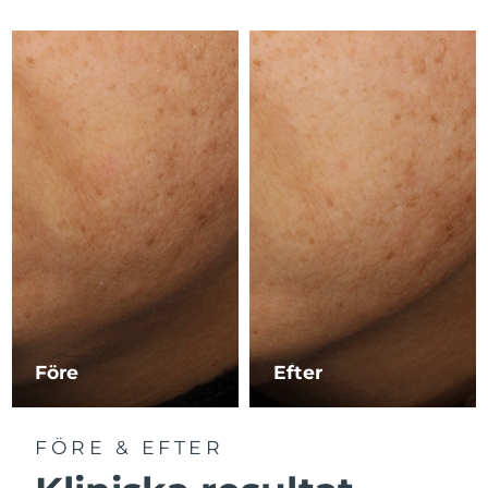
Macao SAR
Förväntad leverans
8/11/26
Malaysia
Förväntad leverans
8/12/26
Malta
Förväntad leverans
8/9/26
Mexiko
Förväntad leverans
8/13/26
Monaco
Förväntad leverans
8/10/26
Nederländerna
Förväntad leverans
8/9/26
Nya Zeeland
Förväntad leverans
8/9/26
Före
Efter
Norge
Förväntad leverans
8/9/26
FÖRE & EFTER
Oman
Förväntad leverans
8/12/26