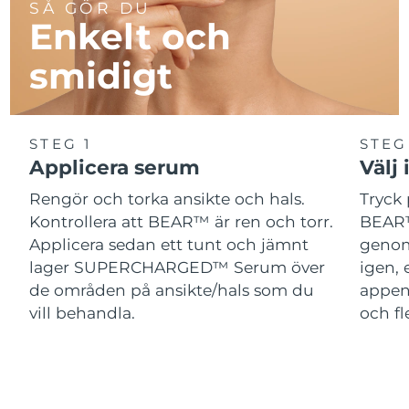
SÅ GÖR DU
Enkelt och
smidigt
STEG 1
STEG
Applicera serum
Välj 
Rengör och torka ansikte och hals.
Tryck 
Kontrollera att BEAR™ är ren och torr.
BEAR™
Applicera sedan ett tunt och jämnt
genom
lager SUPERCHARGED™ Serum över
igen, 
de områden på ansikte/hals som du
appen
vill behandla.
och fl