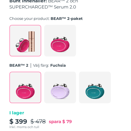
Bunt innehåller:
BEAR™ 2 och
Turkiet
Förväntad leverans
8/12/26
SUPERCHARGED™ Serum 2.0
Förenade
Choose your product:
BEAR™ 2-paket
Förväntad leverans
8/12/26
Arabemiraten
Storbritannien
Förväntad leverans
8/11/26
USA
Förväntad leverans
8/12/26
BEAR™ 2
Välj färg:
Fuchsia
Uzbekistan
Förväntad leverans
8/16/26
Vietnam
Förväntad leverans
8/17/26
I lager
$ 399
$ 478
spara
$ 79
Inkl. moms och tull