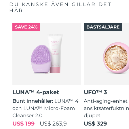
DU KANSKE ÄVEN GILLAR DET
HÄR
SAVE 24%
BÄSTSÄLJARE
LUNA™ 4-paket
UFO™ 3
Bunt innehåller:
LUNA™ 4
Anti-aging-enhet 
och LUNA™ Micro-Foam
ansiktsåterfuktni
Cleanser 2.0
djupet
US$ 199
US$ 263,9
US$ 329