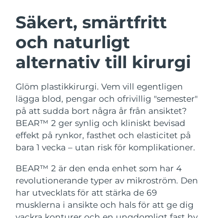
SVENSK SKÖNHETSRUTIN
Österrike
Förväntad leverans
8/11/26
Säkert, smärtfritt
och naturligt
Bahrain
Förväntad leverans
8/12/26
alternativ till kirurgi
Ansiktsrengöring
Ansiktslyft
Belgien
Förväntad leverans
8/11/26
LUNA™ 4-paket
BEAR™ 2-paket
Bermuda
Förväntad leverans
8/17/26
Glöm plastikkirurgi. Vem vill egentligen
Anti-aging massage
Microcurrent toning
lägga blod, pengar och ofrivillig "semester"
Bosnien och
på att sudda bort några år från ansiktet?
Förväntad leverans
8/14/26
Återfuktning
Munvård
Hercegovina
BEAR™ 2 ger synlig och kliniskt bevisad
LUNA™ 4 Plus
BEAR™ 2 go
UFO™ 3-paket
issa™ 4
effekt på rynkor, fasthet och elasticitet på
Massage, LED heating
Microcurrent toning on-the-go
Brunei
Förväntad leverans
8/16/26
FAQ™ ANTI-AGING-BEHANDLING
bara 1 vecka – utan risk för komplikationer.
Deep facial hydration
Hybrid silicone sonic toothbrush
Bulgarien
Förväntad leverans
8/11/26
BEAR™ 2 är den enda enhet som har 4
NEW
LUNA™ 4 Men
BEAR™ 2 eyes & lips
UFO™ 3 LED
revolutionerande typer av mikroström. Den
issa™ 4 plus
Kanada
For men, anti-aging massage
Microcurrent line smoothing device
Förväntad leverans
8/15/26
har utvecklats för att stärka de 69
Near-infrared and red light therapy
Smart hybrid silicone sonic toothbrush
device
Anti-aging
LED-behandlingar
musklerna i ansikte och hals för att ge dig
Chile
Förväntad leverans
8/15/26
vackra konturer och en ungdomligt fast hy.