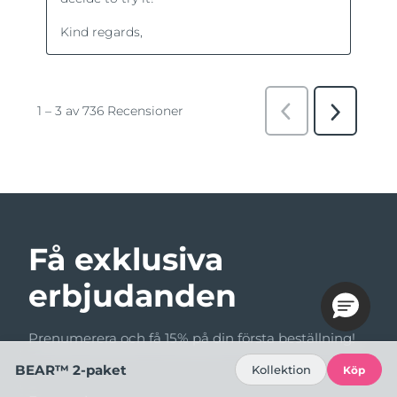
Få exklusiva
erbjudanden
Prenumerera och få 15% på din första beställning!
BEAR™ 2-paket
Kollektion
Köp