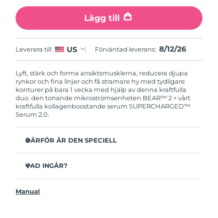
Lägg till
8/12/26
US
Leverera till:
Förväntad leverans:
Lyft, stärk och forma ansiktsmusklerna, reducera djupa
rynkor och fina linjer och få stramare hy med tydligare
konturer på bara 1 vecka med hjälp av denna kraftfulla
duo: den tonande mikroströmsenheten BEAR™ 2 + vårt
kraftfulla kollagenboostande serum SUPERCHARGED™
Serum 2.0.
DÄRFÖR ÄR DEN SPECIELL
Kliniskt bevisad effekt på fina linjer och rynkor på 1
vecka.
VAD INGÅR?
Kliniskt bevisad förbättring av hudens fasthet och
BEAR™ 2
elasticitet på 1 vecka.
Manual
SUPERCHARGED™ Serum 2.0
Advanced Microcurrent™, Lifting Microcurrent™,
Tapping Microcurrent™, Sculpting Microcurrent™.
USB-laddkabel