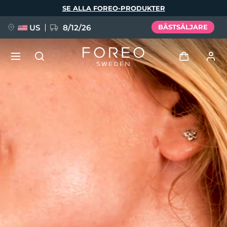
Hoppa
SE ALLA FOREO-PRODUKTER
till
huvudinnehåll
US
8/12/26
BÄSTSÄLJARE
NYHET
Logga in
Språk
BREAKING NEWS
Användarprofil
English
Deutsch
Español
Mina enheter
FAQ™ Pure Beauty-Tech Elixir
Français
Italiano
Português
Mina beställningar
Polski
Svenska
Русский
Türkçe
简体中文
繁體中文
Mina adresser
issa™ Teeth Whitening Set
Mina prenumerationer