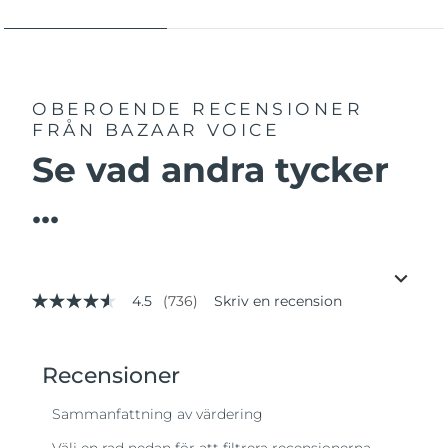
OBEROENDE RECENSIONER
FRÅN BAZAAR VOICE
Se vad andra tycker
...
4.5
(736)
Skriv en recension
4.5
av
5
stjärnor,
genomsnittligt
betyg.
Read
736
Reviews.