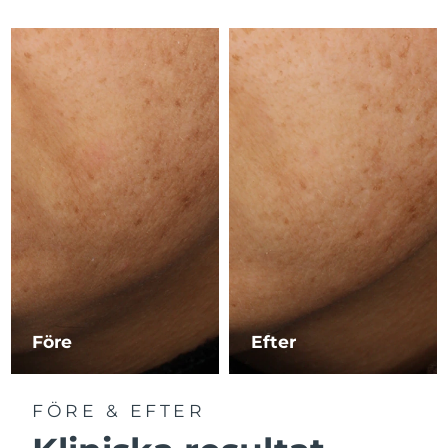
Macao SAR
Förväntad leverans
8/13/26
Malaysia
Förväntad leverans
8/14/26
Malta
Förväntad leverans
8/11/26
Mexiko
Förväntad leverans
8/15/26
Monaco
Förväntad leverans
8/12/26
Nederländerna
Förväntad leverans
8/11/26
Nya Zeeland
Förväntad leverans
8/11/26
Före
Efter
Norge
Förväntad leverans
8/11/26
FÖRE & EFTER
Oman
Förväntad leverans
8/14/26