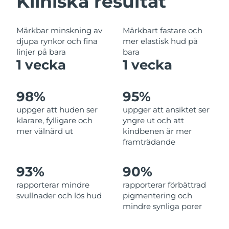
Kliniska resultat
Filippinerna
Förväntad leverans
8/14/26
Märkbar minskning av
Märkbart fastare och
Polen
Förväntad leverans
8/12/26
djupa rynkor och fina
mer elastisk hud på
linjer på bara
bara
Portugal
Förväntad leverans
8/11/26
1 vecka
1 vecka
Puerto Rico
Förväntad leverans
8/13/26
98%
95%
Qatar
Förväntad leverans
8/12/26
uppger att huden ser
uppger att ansiktet ser
klarare, fylligare och
yngre ut och att
Réunion
Förväntad leverans
8/16/26
mer välnärd ut
kindbenen är mer
framträdande
Rumänien
Förväntad leverans
8/11/26
93%
90%
Ryssland
Förväntad leverans
8/19/26
rapporterar mindre
rapporterar förbättrad
svullnader och lös hud
pigmentering och
Saudiarabien
Förväntad leverans
8/12/26
mindre synliga porer
Singapore
Förväntad leverans
8/13/26