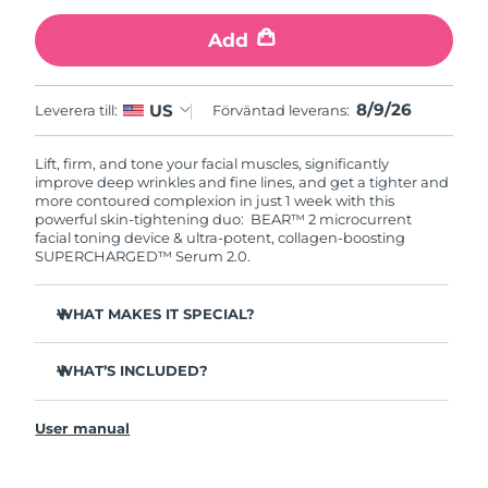
Add
8/9/26
US
Leverera till:
Förväntad leverans:
Lift, firm, and tone your facial muscles, significantly
improve deep wrinkles and fine lines, and get a tighter and
more contoured complexion in just 1 week with this
powerful skin-tightening duo: BEAR™ 2 microcurrent
facial toning device & ultra-potent, collagen-boosting
SUPERCHARGED™ Serum 2.0.
WHAT MAKES IT SPECIAL?
Clinically proven to significantly improve deep wrinkles
and fine lines in 1 week.
WHAT’S INCLUDED?
Clinically proven to significantly improve skin firmness
BEAR™ 2
and elasticity in 1 week.
User manual
SUPERCHARGED™ Serum 2.0
Advanced Microcurrent™, Lifting Microcurrent™,
Tapping Microcurrent™, Sculpting Microcurrent™.
Device stand