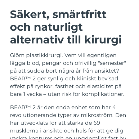
SVENSK SKÖNHETSRUTIN
Österrike
Förväntad leverans
8/8/26
Säkert, smärtfritt
och naturligt
Bahrain
Förväntad leverans
8/9/26
alternativ till kirurgi
Ansiktsrengöring
Ansiktslyft
Belgien
Förväntad leverans
8/8/26
LUNA™ 4-paket
BEAR™ 2-paket
Bermuda
Förväntad leverans
8/14/26
Glöm plastikkirurgi. Vem vill egentligen
Anti-aging massage
Microcurrent toning
lägga blod, pengar och ofrivillig "semester"
Bosnien och
på att sudda bort några år från ansiktet?
Förväntad leverans
8/11/26
Återfuktning
Munvård
Hercegovina
BEAR™ 2 ger synlig och kliniskt bevisad
LUNA™ 4 Plus
BEAR™ 2 go
UFO™ 3-paket
issa™ 4
effekt på rynkor, fasthet och elasticitet på
Massage, LED heating
Microcurrent toning on-the-go
Brunei
Förväntad leverans
8/13/26
FAQ™ ANTI-AGING-BEHANDLING
bara 1 vecka – utan risk för komplikationer.
Deep facial hydration
Hybrid silicone sonic toothbrush
Bulgarien
Förväntad leverans
8/8/26
BEAR™ 2 är den enda enhet som har 4
NEW
LUNA™ 4 Men
BEAR™ 2 eyes & lips
UFO™ 3 LED
revolutionerande typer av mikroström. Den
issa™ 4 plus
Kanada
For men, anti-aging massage
Microcurrent line smoothing device
Förväntad leverans
8/12/26
har utvecklats för att stärka de 69
Near-infrared and red light therapy
Smart hybrid silicone sonic toothbrush
device
Anti-aging
LED-behandlingar
musklerna i ansikte och hals för att ge dig
Chile
Förväntad leverans
8/12/26
vackra konturer och en ungdomligt fast hy.