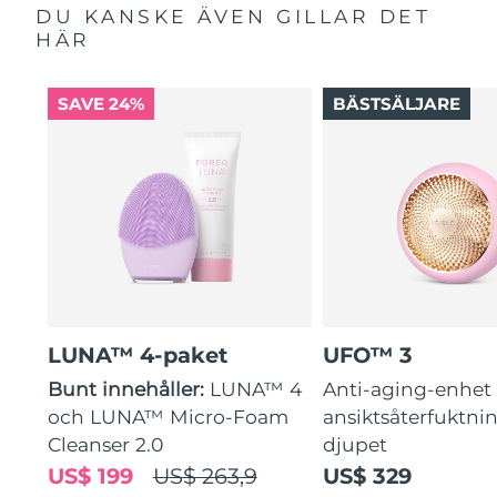
DU KANSKE ÄVEN GILLAR DET
HÄR
SAVE 24%
BÄSTSÄLJARE
LUNA™ 4-paket
UFO™ 3
Bunt innehåller:
LUNA™ 4
Anti-aging-enhet 
och LUNA™ Micro-Foam
ansiktsåterfuktni
Cleanser 2.0
djupet
US$ 199
US$ 263,9
US$ 329