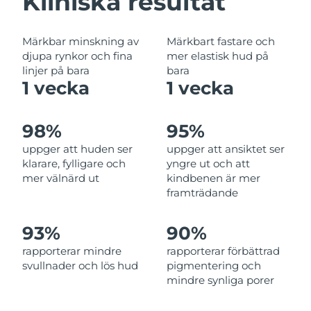
Kliniska resultat
Filippinerna
Förväntad leverans
8/11/26
Märkbar minskning av
Märkbart fastare och
Polen
Förväntad leverans
8/9/26
djupa rynkor och fina
mer elastisk hud på
linjer på bara
bara
Portugal
Förväntad leverans
8/8/26
1 vecka
1 vecka
Puerto Rico
Förväntad leverans
8/10/26
98%
95%
Qatar
Förväntad leverans
8/9/26
uppger att huden ser
uppger att ansiktet ser
klarare, fylligare och
yngre ut och att
Réunion
Förväntad leverans
8/13/26
mer välnärd ut
kindbenen är mer
framträdande
Rumänien
Förväntad leverans
8/8/26
93%
90%
Ryssland
Förväntad leverans
8/16/26
rapporterar mindre
rapporterar förbättrad
svullnader och lös hud
pigmentering och
Saudiarabien
Förväntad leverans
8/9/26
mindre synliga porer
Singapore
Förväntad leverans
8/10/26