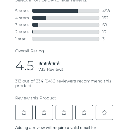
735
Reviews.
Same
page
link.