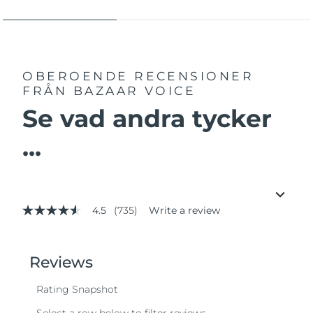
OBEROENDE RECENSIONER
FRÅN BAZAAR VOICE
Se vad andra tycker
...
4.5
(735)
Write a review
4.5
out
of
5
stars,
average
rating
value.
Read