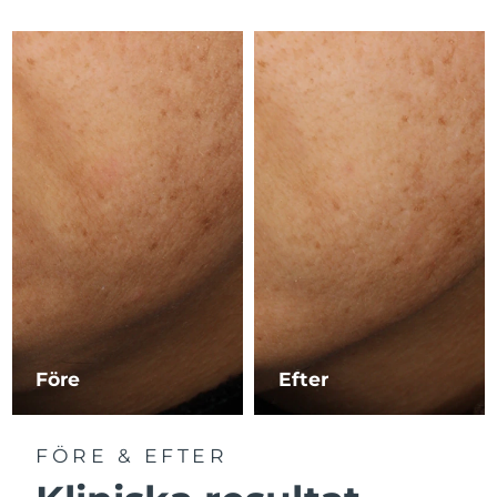
Macao SAR
Förväntad leverans
8/10/26
Malaysia
Förväntad leverans
8/11/26
Malta
Förväntad leverans
8/8/26
Mexiko
Förväntad leverans
8/12/26
Monaco
Förväntad leverans
8/9/26
Nederländerna
Förväntad leverans
8/8/26
Nya Zeeland
Förväntad leverans
8/8/26
Före
Efter
Norge
Förväntad leverans
8/8/26
FÖRE & EFTER
Oman
Förväntad leverans
8/11/26