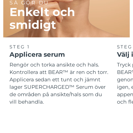
SÅ GÖR DU
Enkelt och
smidigt
STEG 1
STEG
Applicera serum
Välj 
Rengör och torka ansikte och hals.
Tryck 
Kontrollera att BEAR™ är ren och torr.
BEAR™
Applicera sedan ett tunt och jämnt
genom
lager SUPERCHARGED™ Serum över
igen, 
de områden på ansikte/hals som du
appen
vill behandla.
och fl