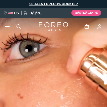
Hoppa
SE ALLA FOREO-PRODUKTER
till
huvudinnehåll
US
8/9/26
BÄSTSÄLJARE
NYHET
Logga in
Språk
BREAKING NEWS
Användarprofil
English
Deutsch
Español
Mina enheter
FAQ™ Pure Beauty-Tech Elixir
Français
Italiano
Português
Mina beställningar
Polski
Svenska
Русский
Türkçe
简体中文
繁體中文
Mina adresser
issa™ Teeth Whitening Set
Mina prenumerationer