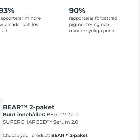
93%
90%
rapporterar mindre
rapporterar förbättrad
svullnader och lös
pigmentering och
hud
mindre synliga porer
BEAR™ 2-paket
Bunt innehåller:
BEAR™ 2 och
SUPERCHARGED™ Serum 2.0
Choose your product:
BEAR™ 2-paket