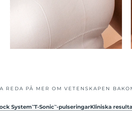
TA REDA PÅ MER OM VETENSKAPEN BAKO
hock System
T-Sonic
-pulseringar
Kliniska result
TM
TM