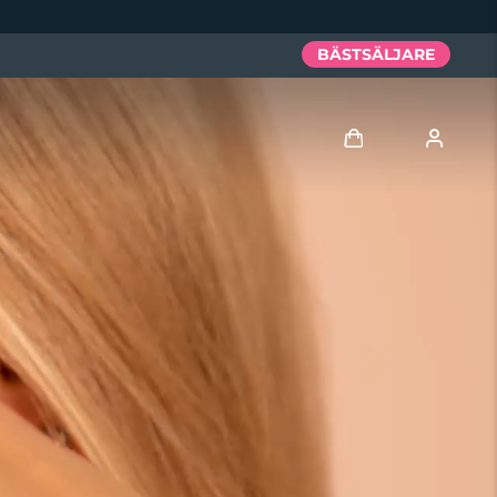
BÄSTSÄLJARE
Logga in
Användarprofil
Mina enheter
Mina beställningar
Mina adresser
Mina prenumerationer