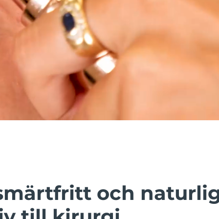
smärtfritt och naturli
v till kirurgi