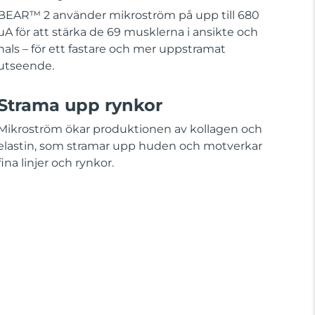
BEAR™ 2 använder mikroström på upp till 680
µA för att stärka de 69 musklerna i ansikte och
hals – för ett fastare och mer uppstramat
utseende.
Strama upp rynkor
Mikroström ökar produktionen av kollagen och
elastin, som stramar upp huden och motverkar
fina linjer och rynkor.