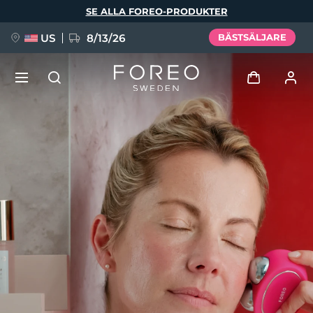
Hoppa
SE ALLA FOREO-PRODUKTER
till
huvudinnehåll
US
8/13/26
BÄSTSÄLJARE
NYHET
Logga in
Språk
BREAKING NEWS
Användarprofil
English
Deutsch
Español
Mina enheter
FAQ™ Pure Beauty-Tech Elixir
Français
Italiano
Português
Mina beställningar
Polski
Svenska
Русский
Türkçe
简体中文
繁體中文
Mina adresser
issa™ Teeth Whitening Set
Mina prenumerationer