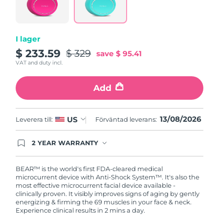
page
Filippinerna
Förväntad leverans
8/15/26
link.
Polen
Förväntad leverans
8/13/26
I lager
$ 233.59
$ 329
save
$ 95.41
Portugal
Förväntad leverans
8/12/26
VAT and duty incl.
Puerto Rico
Förväntad leverans
8/14/26
Add
Qatar
Förväntad leverans
8/13/26
13/08/2026
US
Leverera till:
Förväntad leverans:
Réunion
Förväntad leverans
8/17/26
2 YEAR WARRANTY
Rumänien
Förväntad leverans
8/12/26
Ordering today registers you for full FOREO
warranty coverage. This means if you experience
issues within 2-year of purchase, FOREO will
BEAR™ is the world's first FDA-cleared medical
Ryssland
Förväntad leverans
8/20/26
replace your product free of charge.
microcurrent device with Anti-Shock System™. It's also the
most effective microcurrent facial device available -
Saudiarabien
Förväntad leverans
8/13/26
clinically proven. It visibly improves signs of aging by gently
energizing & firming the 69 muscles in your face & neck.
Experience clinical results in 2 mins a day.
Singapore
Förväntad leverans
8/14/26