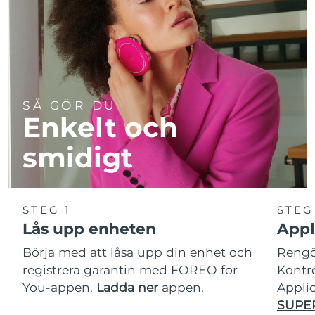
SÅ GÖR DU
Enkelt och
smidigt
STEG 1
STEG
Lås upp enheten
Appl
Börja med att låsa upp din enhet och
Rengör
registrera garantin med FOREO for
Kontro
You-appen.
Ladda ner
appen.
Applic
SUPE