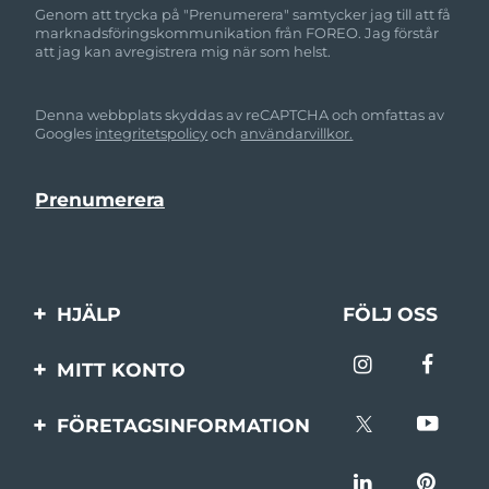
Genom att trycka på "Prenumerera" samtycker jag till att få
marknadsföringskommunikation från FOREO. Jag förstår
att jag kan avregistrera mig när som helst.
Denna webbplats skyddas av reCAPTCHA och omfattas av
Googles
integritetspolicy
och
användarvillkor.
HJÄLP
FÖLJ OSS
Kontakta oss
MITT KONTO
Beställningar & leverans
Produktregistrering
FÖRETAGSINFORMATION
Garantier & returer
Support
Om FOREO
Vanliga frågor