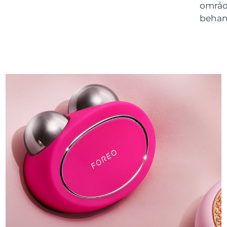
område
behan