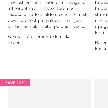
Advanced pore care essentials
mikroström och T-Sonic
-massage för
hudvå
For healthy hair
TM
18% PAP
Israel
Förväntad leverans
8/16/26
Kosmetika
Man
att förbättra ansiktskonturen och
huden
reducera hudens ålderstecken. Kliniskt
stimul
Italien
Förväntad leverans
8/12/26
bevisad effekt på rynkor, fina linjer,
mer s
fasthet och elasticitet på bara 1 vecka.
uppger
Japan
Förväntad leverans
8/15/26
kindb
Baserat på oberoende kliniska
Handla allt
Jersey
Förväntad leverans
8/17/26
tester
Baser
konsu
Kazakstan
Förväntad leverans
8/14/26
FOREO APP
Kuwait
Förväntad leverans
8/12/26
OM FOREO
Lettland
Förväntad leverans
8/12/26
SAVE 29 %
Libanon
Förväntad leverans
8/13/26
Litauen
Förväntad leverans
8/12/26
Luxemburg
Förväntad leverans
8/12/26