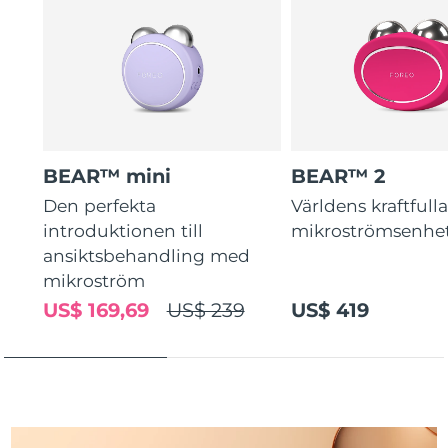
Turkiet
Förväntad leverans
8/13/26
Förenade
Förväntad leverans
8/13/26
Arabemiraten
Storbritannien
Förväntad leverans
8/12/26
BEAR™ mini
BEAR™ 2
USA
Förväntad leverans
8/13/26
Den perfekta
Världens kraftfull
Uzbekistan
Förväntad leverans
8/17/26
introduktionen till
mikroströmsenhe
ansiktsbehandling med
Vietnam
Förväntad leverans
8/18/26
mikroström
US$ 169,69
US$ 239
US$ 419