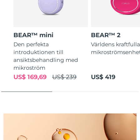
Turkiet
Förväntad leverans
8/11/26
Förenade
Förväntad leverans
8/11/26
Arabemiraten
BEAR™ mini
BEAR™ 2
Storbritannien
Förväntad leverans
8/10/26
Den perfekta
Världens kraftfull
introduktionen till
mikroströmsenhe
USA
Förväntad leverans
8/11/26
ansiktsbehandling med
mikroström
Uzbekistan
Förväntad leverans
8/15/26
US$ 169,69
US$ 239
US$ 419
Vietnam
Förväntad leverans
8/16/26