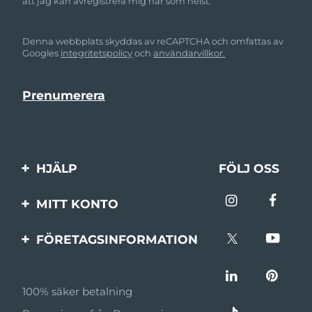
att jag kan avregistrera mig när som helst.
Denna webbplats skyddas av reCAPTCHA och omfattas av
Googles
integritetspolicy
och
användarvillkor.
HJÄLP
FÖLJ OSS
Kontakta oss
MITT KONTO
Beställningar & leverans
Produktregistrering
FÖRETAGSINFORMATION
Garantier & returer
Support
Om FOREO
Vanliga frågor
100% säker betalning
Affiliateprogram
Batteriinformation