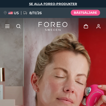
Hoppa
SE ALLA FOREO-PRODUKTER
till
huvudinnehåll
US
8/11/26
BÄSTSÄLJARE
NYHET
Logga in
Språk
BREAKING NEWS
Användarprofil
English
Deutsch
Español
Mina enheter
FAQ™ Pure Beauty-Tech Elixir
Français
Italiano
Português
Mina beställningar
Polski
Svenska
Русский
Türkçe
简体中文
繁體中文
Mina adresser
issa™ Teeth Whitening Set
Mina prenumerationer