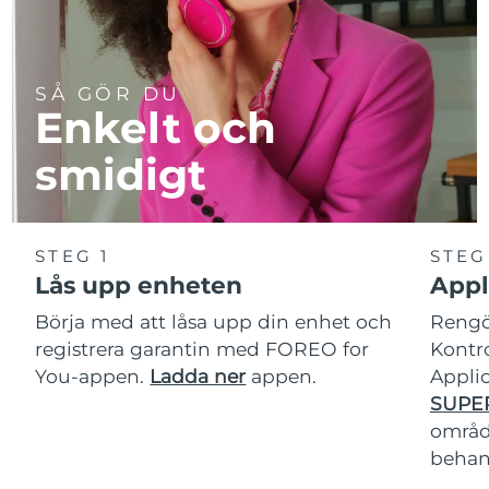
SÅ GÖR DU
Enkelt och
smidigt
STEG 1
STEG
Lås upp enheten
Appl
Börja med att låsa upp din enhet och
Rengör
registrera garantin med FOREO for
Kontro
You-appen.
Ladda ner
appen.
Applic
SUPE
område
behan