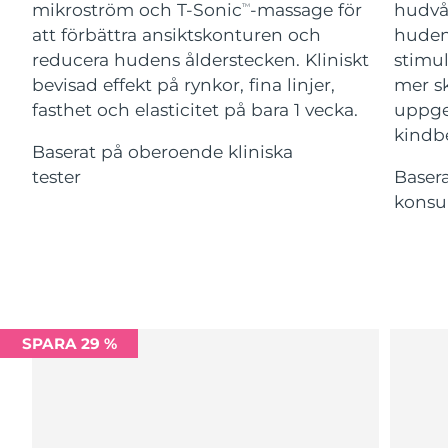
Advanced pore care essentials
mikroström och T-Sonic
-massage för
hudvå
For healthy hair
TM
18% PAP
Israel
Förväntad leverans
8/14/26
Kosmetika
Man
att förbättra ansiktskonturen och
huden
reducera hudens ålderstecken. Kliniskt
stimul
Italien
Förväntad leverans
8/10/26
bevisad effekt på rynkor, fina linjer,
mer s
fasthet och elasticitet på bara 1 vecka.
uppger
Japan
Förväntad leverans
8/13/26
kindb
Baserat på oberoende kliniska
Handla allt
Jersey
Förväntad leverans
8/15/26
tester
Baser
konsu
Kazakstan
Förväntad leverans
8/12/26
FOREO APP
Kuwait
Förväntad leverans
8/10/26
OM FOREO
Lettland
Förväntad leverans
8/10/26
SPARA 29 %
Libanon
Förväntad leverans
8/11/26
Litauen
Förväntad leverans
8/10/26
Luxemburg
Förväntad leverans
8/10/26