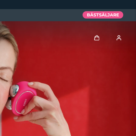
BÄSTSÄLJARE
Logga in
Användarprofil
Mina enheter
Mina beställningar
Mina adresser
Mina prenumerationer