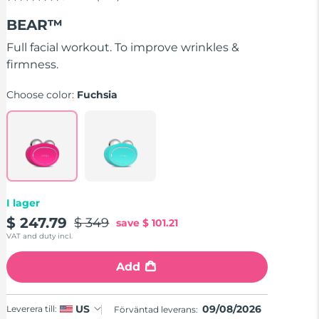
4.5
out
BEAR™
of
5
stars,
Full facial workout. To improve wrinkles &
average
firmness.
rating
value.
Read
Choose color:
Fuchsia
735
Reviews.
Same
page
link.
I lager
$ 247.79
$ 349
save
$ 101.21
VAT and duty incl.
Add
09/08/2026
US
Leverera till:
Förväntad leverans: