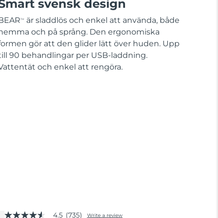
Smart svensk design
BEAR
är sladdlös och enkel att använda, både
TM
hemma och på språng. Den ergonomiska
formen gör att den glider lätt över huden. Upp
till 90 behandlingar per USB-laddning.
Vattentät och enkel att rengöra.
4.5
(735)
Write a review