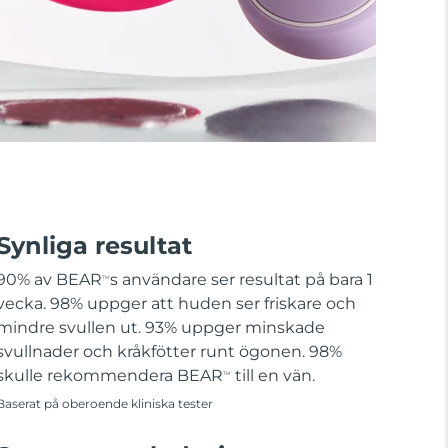
Synliga resultat
90% av BEAR
s användare ser resultat på bara 1
TM
vecka. 98% uppger att huden ser friskare och
mindre svullen ut. 93% uppger minskade
svullnader och kråkfötter runt ögonen. 98%
skulle rekommendera BEAR
till en vän.
TM
Baserat på oberoende kliniska tester