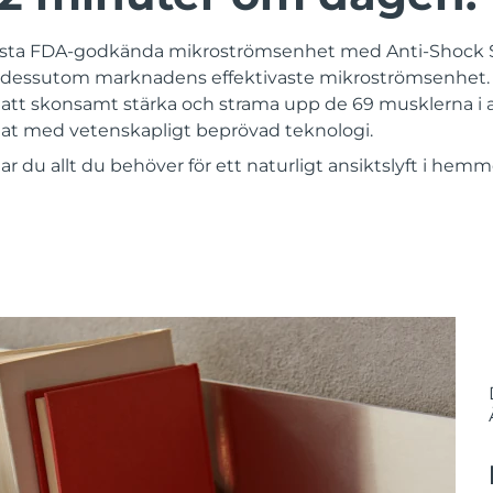
örsta FDA-godkända mikroströmsenhet med Anti-Shock
en dessutom marknadens effektivaste mikroströmsenhet.
tt skonsamt stärka och strama upp de 69 musklerna i a
ltat med vetenskapligt beprövad teknologi.
du allt du behöver för ett naturligt ansiktslyft i hemm