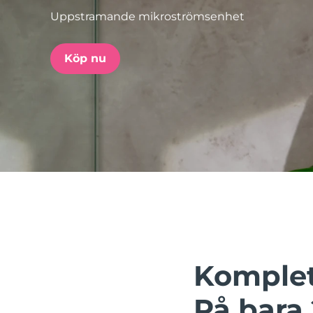
Uppstramande mikroströmsenhet
issa™ Teeth Whitening Set
Köp nu
FAQ™ Dual LED Panel
POPULÄR
Specialerbjudanden
Bästsäljare
Komplett
På bara