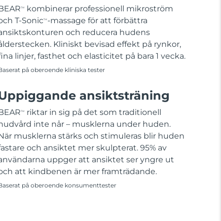
BEAR
kombinerar professionell mikroström
TM
och T-Sonic
-massage för att förbättra
TM
ansiktskonturen och reducera hudens
ålderstecken. Kliniskt bevisad effekt på rynkor,
fina linjer, fasthet och elasticitet på bara 1 vecka.
Baserat på oberoende kliniska tester
Uppiggande ansiktsträning
BEAR
riktar in sig på det som traditionell
TM
hudvård inte når – musklerna under huden.
När musklerna stärks och stimuleras blir huden
fastare och ansiktet mer skulpterat. 95% av
användarna uppger att ansiktet ser yngre ut
och att kindbenen är mer framträdande.
Baserat på oberoende konsumenttester