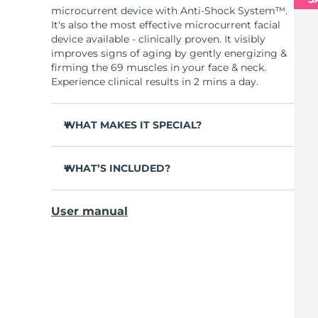
microcurrent device with Anti-Shock System™.
It's also the most effective microcurrent facial
device available - clinically proven. It visibly
improves signs of aging by gently energizing &
firming the 69 muscles in your face & neck.
Experience clinical results in 2 mins a day.
WHAT MAKES IT SPECIAL?
Clinically proven to reduce wrinkles & fine
lines in 1 week.
WHAT’S INCLUDED?
Clinically proven to improve skin firmness &
BEAR
TM
elasticity in 1 week.
User manual
USB charging cable
90% of users notice visible results in just 1
week.
Device stand
95% of users report face looks younger &
Travel pouch
cheekbones more lifted.
Quick start guide
98% report skin looks brighter, more plump,
General manual
nourished & supple.
2-year warranty (Spain, Portugal, Sweden: 3-