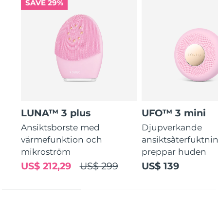
SAVE 29%
LUNA™ 3 plus
UFO™ 3 mini
Ansiktsborste med
Djupverkande
värmefunktion och
ansiktsåterfuktni
mikroström
preppar huden
US$ 212,29
US$ 299
US$ 139