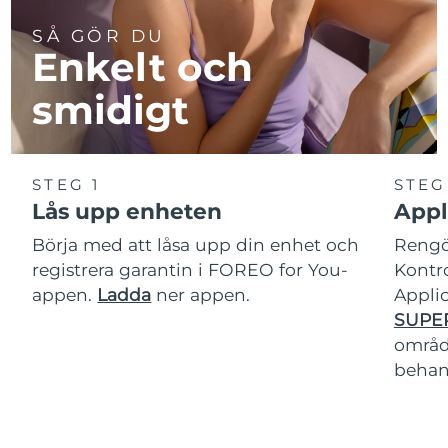
SÅ GÖR DU
Enkelt och
smidigt
STEG 1
STEG
Lås upp enheten
Appl
Börja med att låsa upp din enhet och
Rengör
registrera garantin i FOREO for You-
Kontro
appen.
Ladda
ner appen.
Applic
SUPE
område
behan