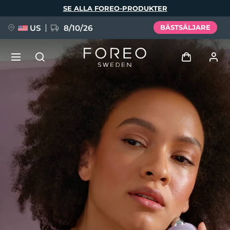
Hoppa
SE ALLA FOREO-PRODUKTER
till
huvudinnehåll
US
8/10/26
BÄSTSÄLJARE
NYHET
Logga in
Språk
BREAKING NEWS
Användarprofil
English
Deutsch
Español
Mina enheter
FAQ™ Pure Beauty-Tech Elixir
Français
Italiano
Português
Mina beställningar
Polski
Svenska
Русский
Türkçe
简体中文
繁體中文
Mina adresser
issa™ Teeth Whitening Set
Mina prenumerationer