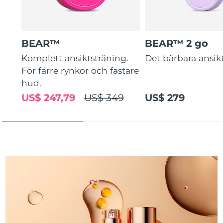
Turkiet
Förväntad leverans
8/10/26
Förenade
Förväntad leverans
8/10/26
Arabemiraten
BEAR™
BEAR™ 2 go
Komplett ansiktsträning.
Det bärbara ansikt
Storbritannien
Förväntad leverans
8/9/26
För färre rynkor och fastare
hud.
USA
Förväntad leverans
8/10/26
US$ 247,79
US$ 349
US$ 279
Uzbekistan
Förväntad leverans
8/14/26
Vietnam
Förväntad leverans
8/15/26