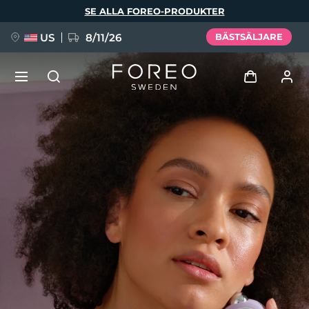
Hoppa
SE ALLA FOREO-PRODUKTER
till
huvudinnehåll
US
8/11/26
BÄSTSÄLJARE
NYHET
Logga in
Språk
BREAKING NEWS
Användarprofil
English
Deutsch
Español
Mina enheter
FAQ™ Pure Beauty-Tech Elixir
Français
Italiano
Português
Mina beställningar
Polski
Svenska
Русский
Türkçe
简体中文
繁體中文
Mina adresser
issa™ Teeth Whitening Set
Mina prenumerationer