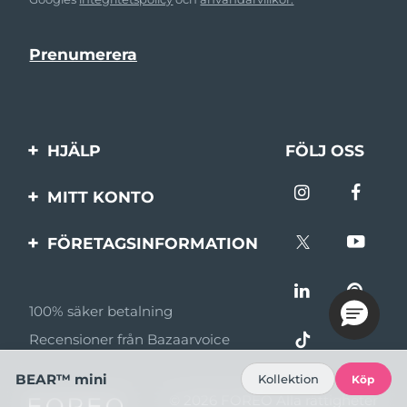
HJÄLP
FÖLJ OSS
Kontakta oss
MITT KONTO
Beställningar & leverans
Produktregistrering
FÖRETAGSINFORMATION
Garantier & returer
Support
Om FOREO
Vanliga frågor
100% säker betalning
Affiliateprogram
Batteriinformation
Recensioner från Bazaarvoice
Affiliate-nyheter
BEAR™ mini
Kollektion
Köp
MYSA
© 2026 FOREO Alla rättigheter