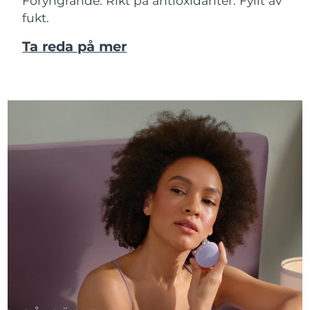
Föryngrande. Rikt på antioxidanter. Fyllt av
fukt.
Ta reda på mer