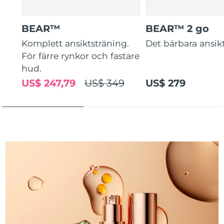
Turkiet
Förväntad leverans
11/08/2026
BEAR™
BEAR™ 2 go
Förenade
Komplett ansiktsträning.
Det bärbara ansikt
Förväntad leverans
11/08/2026
Arabemiraten
För färre rynkor och fastare
hud.
Storbritannien
Förväntad leverans
10/08/2026
US$ 247,79
US$ 349
US$ 279
USA
Förväntad leverans
11/08/2026
Uzbekistan
Förväntad leverans
15/08/2026
Vietnam
Förväntad leverans
16/08/2026