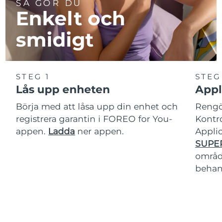
SÅ GÖR DU
Enkelt och
smidigt
STEG 1
STEG
Lås upp enheten
Appl
Börja med att låsa upp din enhet och
Rengör
registrera garantin i FOREO for You-
Kontro
appen.
Ladda
ner appen.
Applic
SUPE
område
behan