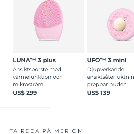
LUNA™ 3 plus
UFO™ 3 mini
Ansiktsborste med
Djupverkande
värmefunktion och
ansiktsåterfuktni
mikroström
preppar huden
US$ 299
US$ 139
TA REDA PÅ MER OM