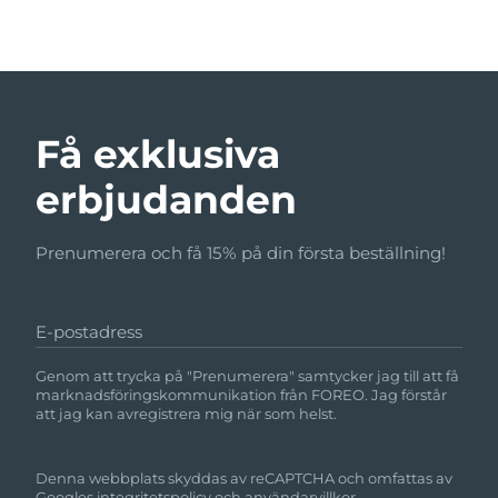
Få exklusiva
erbjudanden
Prenumerera och få 15% på din första beställning!
E-postadress
Genom att trycka på "Prenumerera" samtycker jag till att få
marknadsföringskommunikation från FOREO. Jag förstår
att jag kan avregistrera mig när som helst.
Denna webbplats skyddas av reCAPTCHA och omfattas av
Googles
integritetspolicy
och
användarvillkor.