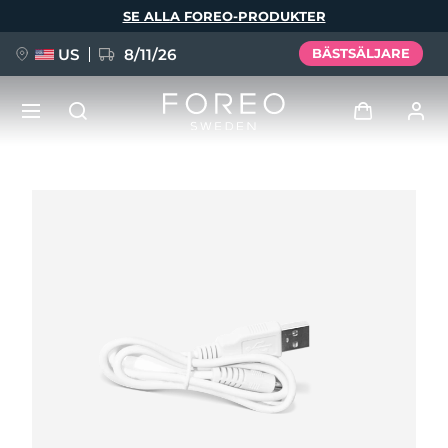
Hoppa
SE ALLA FOREO-PRODUKTER
till
huvudinnehåll
US
8/11/26
BÄSTSÄLJARE
NYHET
Logga in
Språk
BREAKING NEWS
Användarprofil
English
Deutsch
Español
Mina enheter
FAQ™ Pure Beauty-Tech Elixir
Français
Italiano
Português
Mina beställningar
Polski
Svenska
Русский
Türkçe
简体中文
繁體中文
Mina adresser
issa™ Teeth Whitening Set
Mina prenumerationer