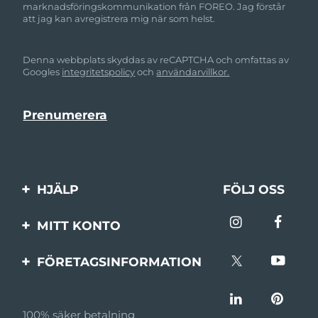
marknadsföringskommunikation från FOREO. Jag förstår
att jag kan avregistrera mig när som helst.
Denna webbplats skyddas av reCAPTCHA och omfattas av
Googles
integritetspolicy
och
användarvillkor.
HJÄLP
FÖLJ OSS
Kontakta oss
MITT KONTO
Beställningar & leverans
Produktregistrering
FÖRETAGSINFORMATION
Garantier & returer
Support
Om FOREO
Vanliga frågor
100% säker betalning
Affiliateprogram