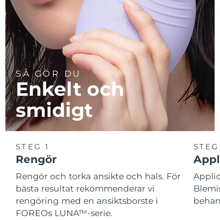
SÅ GÖR DU
Enkelt och
smidigt
STEG 1
STEG
Rengör
Appl
Rengör och torka ansikte och hals. För
Appl
bästa resultat rekommenderar vi
Blemis
rengöring med en ansiktsborste i
behand
FOREOs LUNA™-serie.