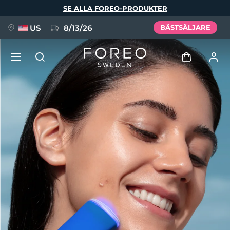
Hoppa
SE ALLA FOREO-PRODUKTER
till
huvudinnehåll
US
8/13/26
BÄSTSÄLJARE
NYHET
Logga in
Språk
BREAKING NEWS
Användarprofil
English
Deutsch
Español
Mina enheter
FAQ™ Pure Beauty-Tech Elixir
Français
Italiano
Português
Mina beställningar
Polski
Svenska
Русский
Türkçe
简体中文
繁體中文
Mina adresser
issa™ Teeth Whitening Set
Mina prenumerationer