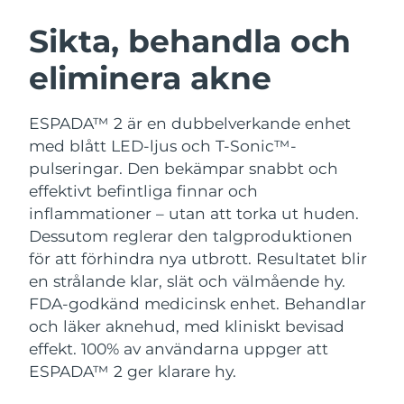
SVENSK SKÖNHETSRUTIN
Österrike
Förväntad leverans
8/12/26
Sikta, behandla och
eliminera akne
Bahrain
Förväntad leverans
8/13/26
Ansiktsrengöring
Ansiktslyft
Belgien
Förväntad leverans
8/12/26
ESPADA™ 2 är en dubbelverkande enhet
LUNA™ 4-paket
BEAR™ 2-paket
med blått LED-ljus och T-Sonic™-
Bermuda
Förväntad leverans
8/18/26
Anti-aging massage
Microcurrent toning
pulseringar. Den bekämpar snabbt och
effektivt befintliga finnar och
Bosnien och
Förväntad leverans
8/15/26
inflammationer – utan att torka ut huden.
Återfuktning
Munvård
Hercegovina
LUNA™ 4 Plus
BEAR™ 2 go
Dessutom reglerar den talgproduktionen
UFO™ 3-paket
issa™ 4
Massage, LED heating
Microcurrent toning on-the-go
för att förhindra nya utbrott. Resultatet blir
Brunei
Förväntad leverans
8/17/26
FAQ™ ANTI-AGING-BEHANDLING
Deep facial hydration
Hybrid silicone sonic toothbrush
en strålande klar, slät och välmående hy.
Bulgarien
FDA-godkänd medicinsk enhet. Behandlar
Förväntad leverans
8/12/26
NEW
LUNA™ 4 Men
BEAR™ 2 eyes & lips
och läker aknehud, med kliniskt bevisad
UFO™ 3 LED
issa™ 4 plus
Kanada
For men, anti-aging massage
Microcurrent line smoothing device
Förväntad leverans
8/16/26
effekt. 100% av användarna uppger att
Near-infrared and red light therapy
Smart hybrid silicone sonic toothbrush
ESPADA™ 2 ger klarare hy.
device
Anti-aging
LED-behandlingar
Chile
Förväntad leverans
8/16/26