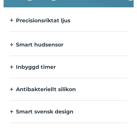
Precisionsriktat ljus
Precisionsriktat ljus ger en intensiv
behandling av varje enskild finne.
Smart hudsensor
Det blå LED-ljuset aktiveras endast när
behandlingsområdet är i kontakt med
Inbyggd timer
huden, för optimal säkerhet.
Pulserar var 30:e sekund så att du vet när
varje utslag har behandlats klart.
Antibakteriellt silikon
100% vattentätt och icke-poröst för att
motverka tillväxt och spridning av bakterier.
Smart svensk design
Sammetslen och extra skonsam mot
känslig hud, laddas med USB.