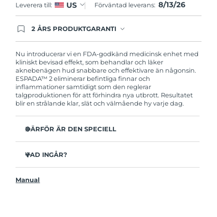
8/13/26
US
Leverera till:
Förväntad leverans:
Filippinerna
Förväntad leverans
8/15/26
2 ÅRS PRODUKTGARANTI
Polen
Förväntad leverans
8/13/26
Produkten levereras med FOREOs heltäckande
garanti. Det betyder att vi byter ut produkten
utan extra kostnad om du får problem med den
Nu introducerar vi en FDA-godkänd medicinsk enhet med
Portugal
Förväntad leverans
8/12/26
inom två år efter inköpsdatum.
kliniskt bevisad effekt, som behandlar och läker
aknebenägen hud snabbare och effektivare än någonsin.‏
Puerto Rico
Förväntad leverans
8/14/26
ESPADA™ 2 eliminerar befintliga finnar och
inflammationer samtidigt som den reglerar
talgproduktionen för att förhindra nya utbrott. Resultatet
Qatar
Förväntad leverans
8/13/26
blir en strålande klar, slät och välmående hy varje dag.
Réunion
Förväntad leverans
8/17/26
DÄRFÖR ÄR DEN SPECIELL
Rumänien
3 av 4 användare rapporterar synliga resultat efter första
Förväntad leverans
8/12/26
användningen.
VAD INGÅR?
100% av användarna uppger att huden ser klarare ut.
Ryssland
Förväntad leverans
8/20/26
ESPADA™ 2
4 av 5 användare rapporterar minskad akne.
Manual
USB-laddkabel
Saudiarabien
Det tar endast 30 sekunder att behandla en finne.
Förväntad leverans
8/13/26
Snabbstartsguide
Antibakteriellt silikon förhindrar bakteriespridning.
Bruksanvisning
Singapore
Förväntad leverans
8/14/26
Sammetsmjuk yta för känslig hud. 100% vattentät.