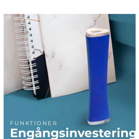
Turkiet
Förväntad leverans
8/13/26
Förenade
Förväntad leverans
8/13/26
Arabemiraten
Storbritannien
Förväntad leverans
8/12/26
USA
Förväntad leverans
8/13/26
Uzbekistan
Förväntad leverans
8/17/26
Vietnam
Förväntad leverans
8/18/26
FUNKTIONER
Engångsinvestering