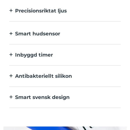
Precisionsriktat ljus
Precisionsriktat ljus ger en intensiv
behandling av varje enskild finne.
Smart hudsensor
Det blå LED-ljuset aktiveras endast när
behandlingsområdet är i kontakt med
Inbyggd timer
huden, för optimal säkerhet.
Pulserar var 30:e sekund så att du vet när
varje utslag har behandlats klart.
Antibakteriellt silikon
100% vattentätt och icke-poröst för att
motverka tillväxt och spridning av bakterier.
Smart svensk design
Sammetslen och extra skonsam mot
känslig hud, laddas med USB.