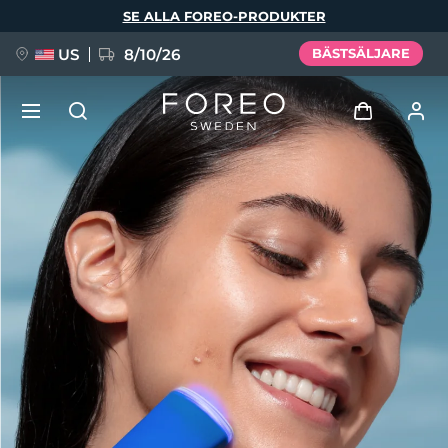
Hoppa
SE ALLA FOREO-PRODUKTER
till
huvudinnehåll
US
8/10/26
BÄSTSÄLJARE
NYHET
Logga in
Språk
BREAKING NEWS
Användarprofil
English
Deutsch
Español
Mina enheter
FAQ™ Pure Beauty-Tech Elixir
Français
Italiano
Português
Mina beställningar
Polski
Svenska
Русский
Türkçe
简体中文
繁體中文
Mina adresser
issa™ Teeth Whitening Set
Mina prenumerationer