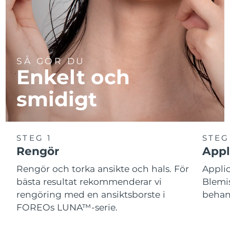
SÅ GÖR DU
Enkelt och
smidigt
STEG 1
STEG
Rengör
Appl
Rengör och torka ansikte och hals. För
Appl
bästa resultat rekommenderar vi
Blemis
rengöring med en ansiktsborste i
behand
FOREOs LUNA™-serie.