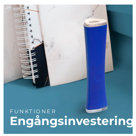
Turkiet
Förväntad leverans
8/10/26
Förenade
Förväntad leverans
8/10/26
Arabemiraten
Storbritannien
Förväntad leverans
8/9/26
USA
Förväntad leverans
8/10/26
Uzbekistan
Förväntad leverans
8/14/26
Vietnam
Förväntad leverans
8/15/26
FUNKTIONER
Engångsinvestering