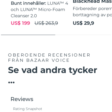
Blackhead Mas
Bunt innehåller:
LUNA™ 4
Förbereder porern
och LUNA™ Micro-Foam
borttagning av p
Cleanser 2.0
US$ 199
US$ 263,9
US$ 29,9
OBEROENDE RECENSIONER
FRÅN BAZAAR VOICE
Se vad andra tycker
...