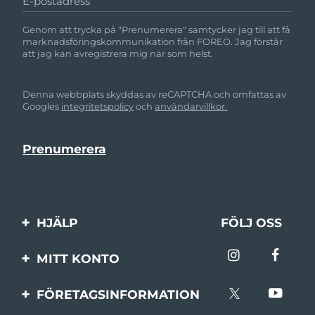
E-postadress
Genom att trycka på "Prenumerera" samtycker jag till att få
marknadsföringskommunikation från FOREO. Jag förstår
att jag kan avregistrera mig när som helst.
Denna webbplats skyddas av reCAPTCHA och omfattas av
Googles
integritetspolicy
och
användarvillkor.
HJÄLP
FÖLJ OSS
Kontakta oss
MITT KONTO
Beställningar & leverans
Produktregistrering
FÖRETAGSINFORMATION
Garantier & returer
Support