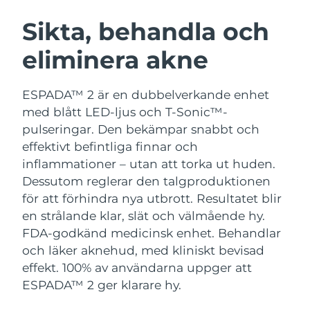
SVENSK SKÖNHETSRUTIN
Österrike
Förväntad leverans
8/9/26
Sikta, behandla och
eliminera akne
Bahrain
Förväntad leverans
8/10/26
Ansiktsrengöring
Ansiktslyft
Belgien
Förväntad leverans
8/9/26
ESPADA™ 2 är en dubbelverkande enhet
LUNA™ 4-paket
BEAR™ 2-paket
med blått LED-ljus och T-Sonic™-
Bermuda
Förväntad leverans
8/15/26
Anti-aging massage
Microcurrent toning
pulseringar. Den bekämpar snabbt och
effektivt befintliga finnar och
Bosnien och
Förväntad leverans
8/12/26
inflammationer – utan att torka ut huden.
Återfuktning
Munvård
Hercegovina
LUNA™ 4 Plus
BEAR™ 2 go
Dessutom reglerar den talgproduktionen
UFO™ 3-paket
issa™ 4
Massage, LED heating
Microcurrent toning on-the-go
för att förhindra nya utbrott. Resultatet blir
Brunei
Förväntad leverans
8/14/26
FAQ™ ANTI-AGING-BEHANDLING
Deep facial hydration
Hybrid silicone sonic toothbrush
en strålande klar, slät och välmående hy.
Bulgarien
FDA-godkänd medicinsk enhet. Behandlar
Förväntad leverans
8/9/26
NEW
LUNA™ 4 Men
BEAR™ 2 eyes & lips
och läker aknehud, med kliniskt bevisad
UFO™ 3 LED
issa™ 4 plus
Kanada
For men, anti-aging massage
Microcurrent line smoothing device
Förväntad leverans
8/13/26
effekt. 100% av användarna uppger att
Near-infrared and red light therapy
Smart hybrid silicone sonic toothbrush
ESPADA™ 2 ger klarare hy.
device
Anti-aging
LED-behandlingar
Chile
Förväntad leverans
8/13/26