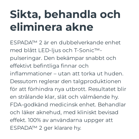
SVENSK SKÖNHETSRUTIN
Österrike
Förväntad leverans
8/12/26
Sikta, behandla och
eliminera akne
Bahrain
Förväntad leverans
8/13/26
Ansiktsrengöring
Ansiktslyft
Belgien
Förväntad leverans
8/12/26
ESPADA™ 2 är en dubbelverkande enhet
LUNA™ 4-paket
BEAR™ 2-paket
med blått LED-ljus och T-Sonic™-
Bermuda
Förväntad leverans
8/18/26
Anti-aging massage
Microcurrent toning
pulseringar. Den bekämpar snabbt och
effektivt befintliga finnar och
Bosnien och
Förväntad leverans
8/15/26
inflammationer – utan att torka ut huden.
Återfuktning
Munvård
Hercegovina
LUNA™ 4 Plus
BEAR™ 2 go
Dessutom reglerar den talgproduktionen
UFO™ 3-paket
issa™ 4
Massage, LED heating
Microcurrent toning on-the-go
för att förhindra nya utbrott. Resultatet blir
Brunei
Förväntad leverans
8/17/26
FAQ™ ANTI-AGING-BEHANDLING
Deep facial hydration
Hybrid silicone sonic toothbrush
en strålande klar, slät och välmående hy.
Bulgarien
FDA-godkänd medicinsk enhet. Behandlar
Förväntad leverans
8/12/26
NEW
LUNA™ 4 Men
BEAR™ 2 eyes & lips
och läker aknehud, med kliniskt bevisad
UFO™ 3 LED
issa™ 4 plus
Kanada
For men, anti-aging massage
Microcurrent line smoothing device
Förväntad leverans
8/16/26
effekt. 100% av användarna uppger att
Near-infrared and red light therapy
Smart hybrid silicone sonic toothbrush
ESPADA™ 2 ger klarare hy.
device
Anti-aging
LED-behandlingar
Chile
Förväntad leverans
8/16/26