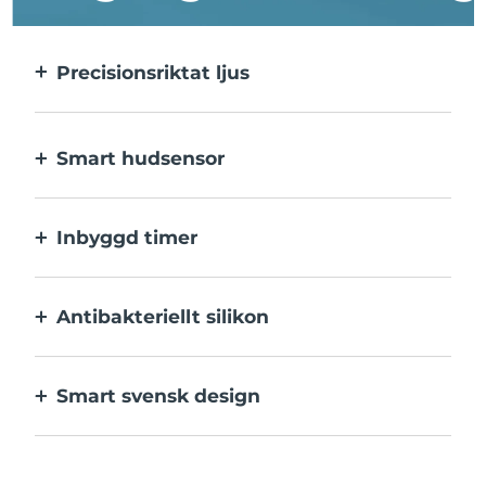
Precisionsriktat ljus
Precisionsriktat ljus ger en intensiv
behandling av varje enskild finne.
Smart hudsensor
Det blå LED-ljuset aktiveras endast när
behandlingsområdet är i kontakt med
Inbyggd timer
huden, för optimal säkerhet.
Pulserar var 30:e sekund så att du vet när
varje utslag har behandlats klart.
Antibakteriellt silikon
100% vattentätt och icke-poröst för att
motverka tillväxt och spridning av bakterier.
Smart svensk design
Sammetslen och extra skonsam mot
känslig hud, laddas med USB.