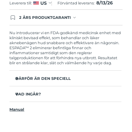
8/13/26
US
Leverera till:
Förväntad leverans:
Filippinerna
Förväntad leverans
8/15/26
2 ÅRS PRODUKTGARANTI
Polen
Förväntad leverans
8/13/26
Produkten levereras med FOREOs heltäckande
garanti. Det betyder att vi byter ut produkten
utan extra kostnad om du får problem med den
Nu introducerar vi en FDA-godkänd medicinsk enhet med
Portugal
Förväntad leverans
8/12/26
inom två år efter inköpsdatum.
kliniskt bevisad effekt, som behandlar och läker
aknebenägen hud snabbare och effektivare än någonsin.‏
Puerto Rico
Förväntad leverans
8/14/26
ESPADA™ 2 eliminerar befintliga finnar och
inflammationer samtidigt som den reglerar
talgproduktionen för att förhindra nya utbrott. Resultatet
Qatar
Förväntad leverans
8/13/26
blir en strålande klar, slät och välmående hy varje dag.
Réunion
Förväntad leverans
8/17/26
DÄRFÖR ÄR DEN SPECIELL
Rumänien
3 av 4 användare rapporterar synliga resultat efter första
Förväntad leverans
8/12/26
användningen.
VAD INGÅR?
100% av användarna uppger att huden ser klarare ut.
Ryssland
Förväntad leverans
8/20/26
ESPADA™ 2
4 av 5 användare rapporterar minskad akne.
Manual
USB-laddkabel
Saudiarabien
Det tar endast 30 sekunder att behandla en finne.
Förväntad leverans
8/13/26
Snabbstartsguide
Antibakteriellt silikon förhindrar bakteriespridning.
Bruksanvisning
Singapore
Förväntad leverans
8/14/26
Sammetsmjuk yta för känslig hud. 100% vattentät.