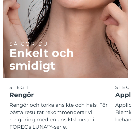
SÅ GÖR DU
Enkelt och
smidigt
STEG 1
STEG
Rengör
Appl
Rengör och torka ansikte och hals. För
Appl
bästa resultat rekommenderar vi
Blemis
rengöring med en ansiktsborste i
behand
FOREOs LUNA™-serie.