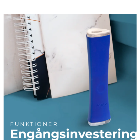
Turkiet
Förväntad leverans
8/13/26
Förenade
Förväntad leverans
8/13/26
Arabemiraten
Storbritannien
Förväntad leverans
8/12/26
USA
Förväntad leverans
8/13/26
Uzbekistan
Förväntad leverans
8/17/26
Vietnam
Förväntad leverans
8/18/26
FUNKTIONER
Engångsinvestering