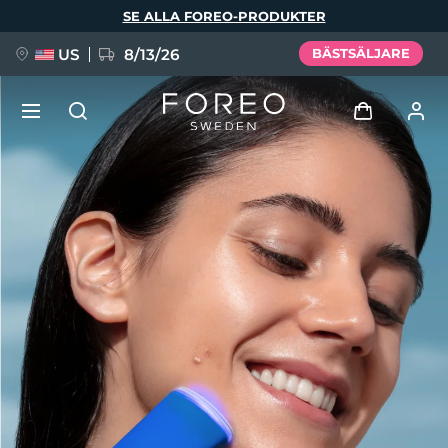
Hoppa
SE ALLA FOREO-PRODUKTER
till
huvudinnehåll
US
8/13/26
BÄSTSÄLJARE
NYHET
Logga in
Språk
BREAKING NEWS
Användarprofil
English
Deutsch
Español
Mina enheter
FAQ™ Pure Beauty-Tech Elixir
Français
Italiano
Português
Mina beställningar
Polski
Svenska
Русский
Türkçe
简体中文
繁體中文
Mina adresser
issa™ Teeth Whitening Set
Mina prenumerationer