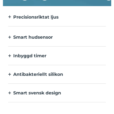
Precisionsriktat ljus
Precisionsriktat ljus ger en intensiv
behandling av varje enskild finne.
Smart hudsensor
Det blå LED-ljuset aktiveras endast när
behandlingsområdet är i kontakt med
Inbyggd timer
huden, för optimal säkerhet.
Pulserar var 30:e sekund så att du vet när
varje utslag har behandlats klart.
Antibakteriellt silikon
100% vattentätt och icke-poröst för att
motverka tillväxt och spridning av bakterier.
Smart svensk design
Sammetslen och extra skonsam mot
känslig hud, laddas med USB.