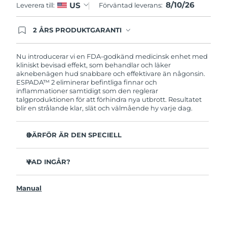
8/10/26
US
Leverera till:
Förväntad leverans:
Filippinerna
Förväntad leverans
8/12/26
2 ÅRS PRODUKTGARANTI
Polen
Förväntad leverans
8/10/26
Produkten levereras med FOREOs heltäckande
garanti. Det betyder att vi byter ut produkten
utan extra kostnad om du får problem med den
Nu introducerar vi en FDA-godkänd medicinsk enhet med
Portugal
Förväntad leverans
8/9/26
inom två år efter inköpsdatum.
kliniskt bevisad effekt, som behandlar och läker
aknebenägen hud snabbare och effektivare än någonsin.‏
Puerto Rico
Förväntad leverans
8/11/26
ESPADA™ 2 eliminerar befintliga finnar och
inflammationer samtidigt som den reglerar
talgproduktionen för att förhindra nya utbrott. Resultatet
Qatar
Förväntad leverans
8/10/26
blir en strålande klar, slät och välmående hy varje dag.
Réunion
Förväntad leverans
8/14/26
DÄRFÖR ÄR DEN SPECIELL
Rumänien
3 av 4 användare rapporterar synliga resultat efter första
Förväntad leverans
8/9/26
användningen.
VAD INGÅR?
100% av användarna uppger att huden ser klarare ut.
Ryssland
Förväntad leverans
8/17/26
ESPADA™ 2
4 av 5 användare rapporterar minskad akne.
Manual
USB-laddkabel
Saudiarabien
Det tar endast 30 sekunder att behandla en finne.
Förväntad leverans
8/10/26
Snabbstartsguide
Antibakteriellt silikon förhindrar bakteriespridning.
Bruksanvisning
Singapore
Förväntad leverans
8/11/26
Sammetsmjuk yta för känslig hud. 100% vattentät.