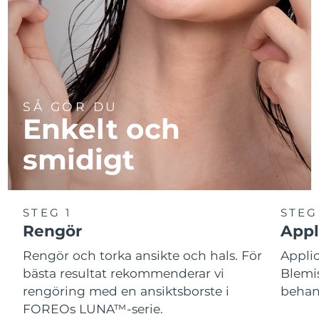
SÅ GÖR DU
Enkelt och
smidigt
STEG 1
STEG
Rengör
Appl
Rengör och torka ansikte och hals. För
Appl
bästa resultat rekommenderar vi
Blemis
rengöring med en ansiktsborste i
behand
FOREOs LUNA™-serie.