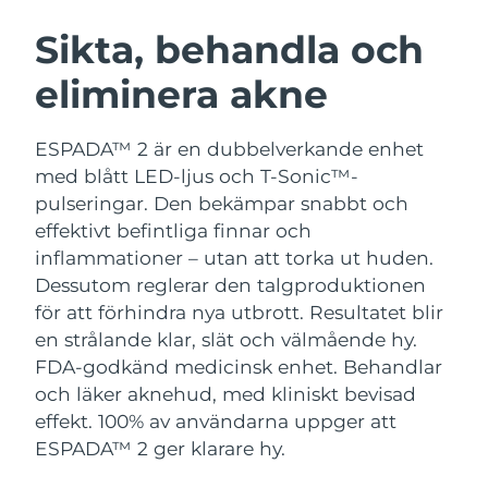
SVENSK SKÖNHETSRUTIN
Österrike
Förväntad leverans
8/9/26
Sikta, behandla och
eliminera akne
Bahrain
Förväntad leverans
8/10/26
Ansiktsrengöring
Ansiktslyft
Belgien
Förväntad leverans
8/9/26
ESPADA™ 2 är en dubbelverkande enhet
LUNA™ 4-paket
BEAR™ 2-paket
med blått LED-ljus och T-Sonic™-
Bermuda
Förväntad leverans
8/15/26
Anti-aging massage
Microcurrent toning
pulseringar. Den bekämpar snabbt och
effektivt befintliga finnar och
Bosnien och
Förväntad leverans
8/12/26
inflammationer – utan att torka ut huden.
Återfuktning
Munvård
Hercegovina
LUNA™ 4 Plus
BEAR™ 2 go
Dessutom reglerar den talgproduktionen
UFO™ 3-paket
issa™ 4
Massage, LED heating
Microcurrent toning on-the-go
för att förhindra nya utbrott. Resultatet blir
Brunei
Förväntad leverans
8/14/26
FAQ™ ANTI-AGING-BEHANDLING
Deep facial hydration
Hybrid silicone sonic toothbrush
en strålande klar, slät och välmående hy.
Bulgarien
FDA-godkänd medicinsk enhet. Behandlar
Förväntad leverans
8/9/26
NEW
LUNA™ 4 Men
BEAR™ 2 eyes & lips
och läker aknehud, med kliniskt bevisad
UFO™ 3 LED
issa™ 4 plus
Kanada
For men, anti-aging massage
Microcurrent line smoothing device
Förväntad leverans
8/13/26
effekt. 100% av användarna uppger att
Near-infrared and red light therapy
Smart hybrid silicone sonic toothbrush
ESPADA™ 2 ger klarare hy.
device
Anti-aging
LED-behandlingar
Chile
Förväntad leverans
8/13/26