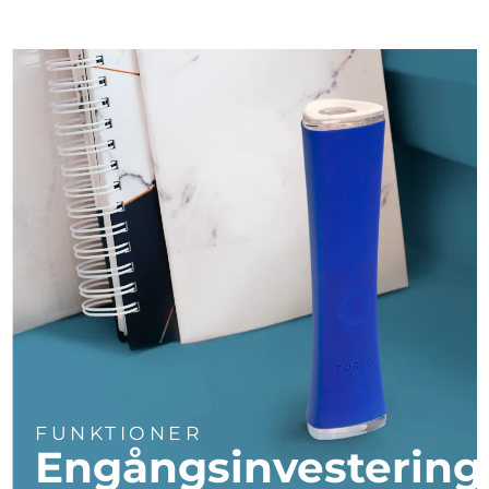
Turkiet
Förväntad leverans
8/10/26
Förenade
Förväntad leverans
8/10/26
Arabemiraten
Storbritannien
Förväntad leverans
8/9/26
USA
Förväntad leverans
8/10/26
Uzbekistan
Förväntad leverans
8/14/26
Vietnam
Förväntad leverans
8/15/26
FUNKTIONER
Engångsinvestering