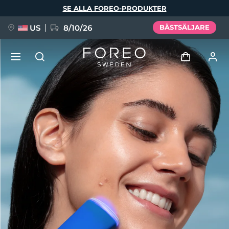
Hoppa
SE ALLA FOREO-PRODUKTER
till
huvudinnehåll
US
8/10/26
BÄSTSÄLJARE
NYHET
Logga in
Språk
BREAKING NEWS
Användarprofil
English
Deutsch
Español
Mina enheter
FAQ™ Pure Beauty-Tech Elixir
Français
Italiano
Português
Mina beställningar
Polski
Svenska
Русский
Türkçe
简体中文
繁體中文
Mina adresser
issa™ Teeth Whitening Set
Mina prenumerationer