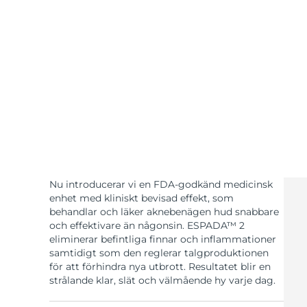
KIWI™-hudvård
All acne treatment devices
All revitalizing eye massagers
Serum
issa™ Teeth Whitening Gel
Advanced pore care essentials
For healthy hair
18% PAP
Kosmetika
Man
Handla allt
Nu introducerar vi en FDA-godkänd medicinsk
FOREO APP
enhet med kliniskt bevisad effekt, som
behandlar och läker aknebenägen hud snabbare
och effektivare än någonsin.‏ ESPADA™ 2
OM FOREO
eliminerar befintliga finnar och inflammationer
samtidigt som den reglerar talgproduktionen
för att förhindra nya utbrott. Resultatet blir en
strålande klar, slät och välmående hy varje dag.