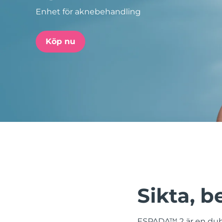
Enhet för aknebehandling
issa™ Teeth Whitening Set
Köp nu
FAQ™ Dual LED Panel
POPULÄR
Specialerbjudanden
Bästsäljare
Sikta, 
ESPADA™ 2 är en dub