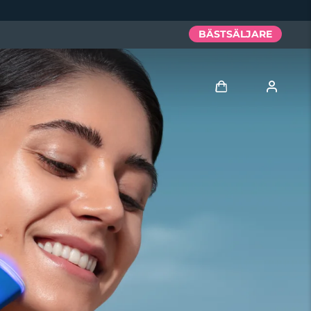
BÄSTSÄLJARE
Logga in
Användarprofil
Mina enheter
Mina beställningar
Mina adresser
Mina prenumerationer