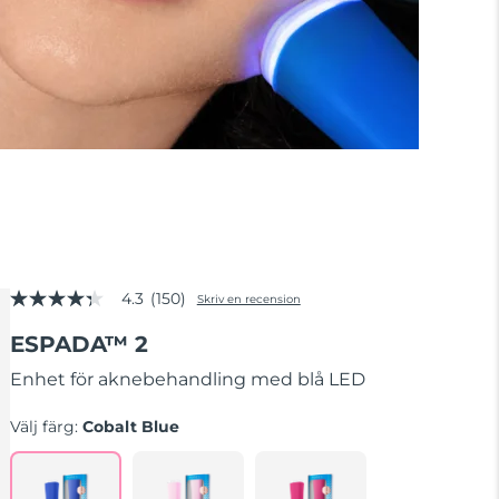
4.3
(150)
Skriv en recension
4.3
av
ESPADA™ 2
5
stjärnor,
genomsnittligt
Enhet för aknebehandling med blå LED
betyg.
Read
Välj färg:
Cobalt Blue
150
Reviews.
Länk
till