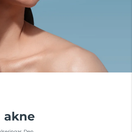
a akne
lseringar. Den