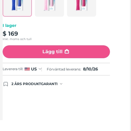
samma
sida.
I lager
$ 169
Inkl. moms och tull
Lägg till
8/10/26
US
Leverera till:
Förväntad leverans:
2 ÅRS PRODUKTGARANTI
Produkten levereras med FOREOs heltäckande
garanti. Det betyder att vi byter ut produkten utan
extra kostnad om du får problem med den inom
två år efter inköpsdatum.