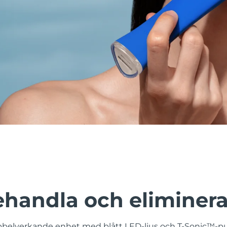
behandla och eliminer
belverkande enhet med blått LED-ljus och T-Sonic™-pu