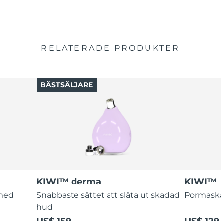
RELATERADE PRODUKTER
BÄSTSÄLJARE
KIWI™ derma
KIWI™
 med
Snabbaste sättet att släta ut skadad
Pormaskar
hud
US$ 159
US$ 129