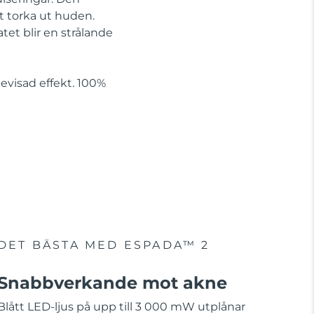
t torka ut huden.
tet blir en strålande
visad effekt. 100%
DET BÄSTA MED ESPADA™ 2
Snabbverkande mot akne
Blått LED-ljus på upp till 3 000 mW utplånar