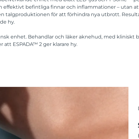
ffektivt befintliga finnar och inflammationer – utan at
 talgproduktionen för att förhindra nya utbrott. Resulta
nde hy.
k enhet. Behandlar och läker aknehud, med kliniskt be
 att ESPADA™ 2 ger klarare hy.