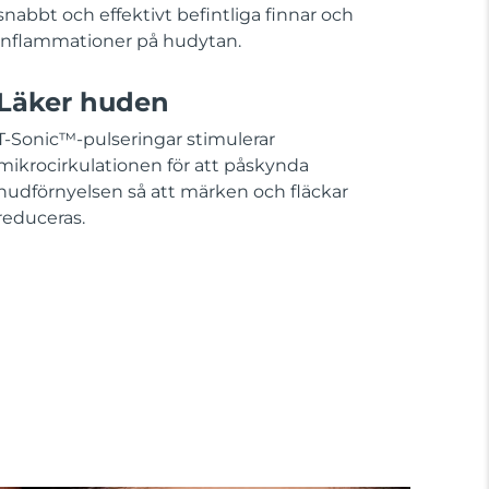
snabbt och effektivt befintliga finnar och
inflammationer på hudytan.
Läker huden
T-Sonic™-pulseringar stimulerar
mikrocirkulationen för att påskynda
hudförnyelsen så att märken och fläckar
reduceras.