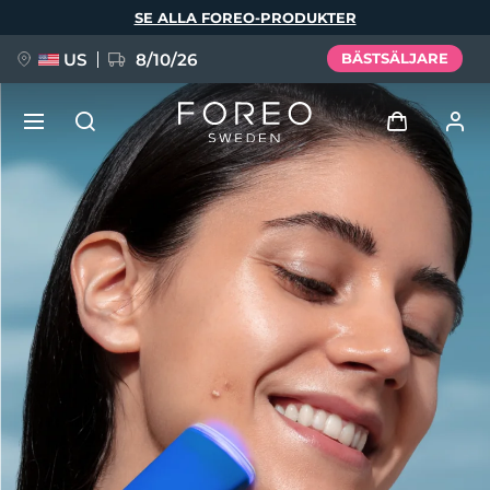
Hoppa
SE ALLA FOREO-PRODUKTER
till
huvudinnehåll
US
8/10/26
BÄSTSÄLJARE
NYHET
Logga in
Språk
BREAKING NEWS
Användarprofil
English
Deutsch
Español
Mina enheter
FAQ™ Pure Beauty-Tech Elixir
Français
Italiano
Português
Mina beställningar
Polski
Svenska
Русский
Türkçe
简体中文
繁體中文
Mina adresser
issa™ Teeth Whitening Set
Mina prenumerationer