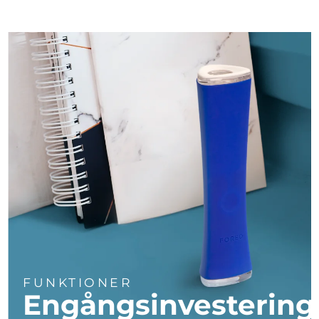
Turkiet
Förväntad leverans
10/8/26
Förenade
Förväntad leverans
10/8/26
Arabemiraten
Storbritannien
Förväntad leverans
9/8/26
USA
Förväntad leverans
10/8/26
Uzbekistan
Förväntad leverans
14/8/26
Vietnam
Förväntad leverans
15/8/26
FUNKTIONER
Engångsinvestering