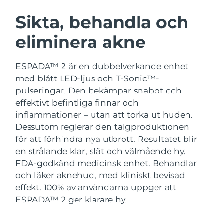
SVENSK SKÖNHETSRUTIN
Österrike
Förväntad leverans
9/8/26
Sikta, behandla och
eliminera akne
Bahrain
Förväntad leverans
10/8/26
Ansiktsrengöring
Ansiktslyft
Belgien
Förväntad leverans
9/8/26
ESPADA™ 2 är en dubbelverkande enhet
LUNA™ 4-paket
BEAR™ 2-paket
med blått LED-ljus och T-Sonic™-
Bermuda
Förväntad leverans
15/8/26
Anti-aging massage
Microcurrent toning
pulseringar. Den bekämpar snabbt och
effektivt befintliga finnar och
Bosnien och
Förväntad leverans
12/8/26
inflammationer – utan att torka ut huden.
Återfuktning
Munvård
Hercegovina
LUNA™ 4 Plus
BEAR™ 2 go
Dessutom reglerar den talgproduktionen
UFO™ 3-paket
issa™ 4
Massage, LED heating
Microcurrent toning on-the-go
för att förhindra nya utbrott. Resultatet blir
Brunei
Förväntad leverans
14/8/26
FAQ™ ANTI-AGING-BEHANDLING
Deep facial hydration
Hybrid silicone sonic toothbrush
en strålande klar, slät och välmående hy.
Bulgarien
FDA-godkänd medicinsk enhet. Behandlar
Förväntad leverans
9/8/26
NEW
LUNA™ 4 Men
BEAR™ 2 eyes & lips
och läker aknehud, med kliniskt bevisad
UFO™ 3 LED
issa™ 4 plus
Kanada
For men, anti-aging massage
Microcurrent line smoothing device
Förväntad leverans
13/8/26
effekt. 100% av användarna uppger att
Near-infrared and red light therapy
Smart hybrid silicone sonic toothbrush
ESPADA™ 2 ger klarare hy.
device
Anti-aging
LED-behandlingar
Chile
Förväntad leverans
13/8/26