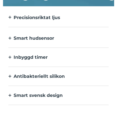
Precisionsriktat ljus
Precisionsriktat ljus ger en intensiv
behandling av varje enskild finne.
Smart hudsensor
Det blå LED-ljuset aktiveras endast när
behandlingsområdet är i kontakt med
Inbyggd timer
huden, för optimal säkerhet.
Pulserar var 30:e sekund så att du vet när
varje utslag har behandlats klart.
Antibakteriellt silikon
100% vattentätt och icke-poröst för att
motverka tillväxt och spridning av bakterier.
Smart svensk design
Sammetslen och extra skonsam mot
känslig hud, laddas med USB.