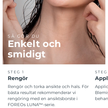
SÅ GÖR DU
Enkelt och
smidigt
STEG 1
STEG
Rengör
Appl
Rengör och torka ansikte och hals. För
Appl
bästa resultat rekommenderar vi
Blemis
rengöring med en ansiktsborste i
behand
FOREOs LUNA™-serie.