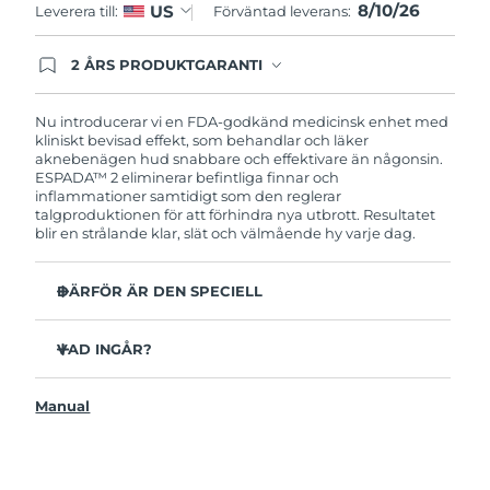
8/10/26
US
Leverera till:
Förväntad leverans:
Filippinerna
Förväntad leverans
12/8/26
2 ÅRS PRODUKTGARANTI
Polen
Förväntad leverans
10/8/26
Produkten levereras med FOREOs heltäckande
garanti. Det betyder att vi byter ut produkten
utan extra kostnad om du får problem med den
Nu introducerar vi en FDA-godkänd medicinsk enhet med
Portugal
Förväntad leverans
9/8/26
inom två år efter inköpsdatum.
kliniskt bevisad effekt, som behandlar och läker
aknebenägen hud snabbare och effektivare än någonsin.‏
Puerto Rico
Förväntad leverans
11/8/26
ESPADA™ 2 eliminerar befintliga finnar och
inflammationer samtidigt som den reglerar
talgproduktionen för att förhindra nya utbrott. Resultatet
Qatar
Förväntad leverans
10/8/26
blir en strålande klar, slät och välmående hy varje dag.
Réunion
Förväntad leverans
14/8/26
DÄRFÖR ÄR DEN SPECIELL
Rumänien
3 av 4 användare rapporterar synliga resultat efter första
Förväntad leverans
9/8/26
användningen.
VAD INGÅR?
100% av användarna uppger att huden ser klarare ut.
Ryssland
Förväntad leverans
17/8/26
ESPADA™ 2
4 av 5 användare rapporterar minskad akne.
Manual
USB-laddkabel
Saudiarabien
Det tar endast 30 sekunder att behandla en finne.
Förväntad leverans
10/8/26
Snabbstartsguide
Antibakteriellt silikon förhindrar bakteriespridning.
Bruksanvisning
Singapore
Förväntad leverans
11/8/26
Sammetsmjuk yta för känslig hud. 100% vattentät.