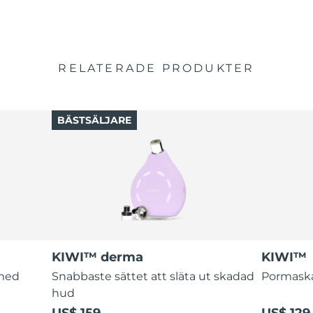
RELATERADE PRODUKTER
BÄSTSÄLJARE
KIWI™ derma
KIWI™
 med
Snabbaste sättet att släta ut skadad
Pormaskar
hud
US$ 159
US$ 129