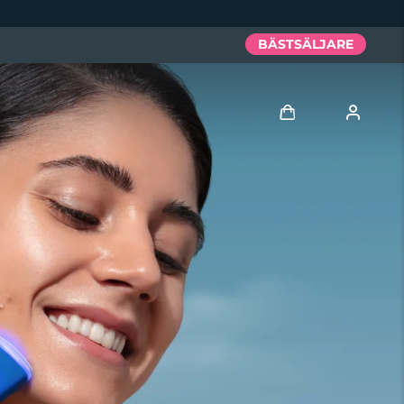
BÄSTSÄLJARE
Logga in
Användarprofil
Mina enheter
Mina beställningar
Mina adresser
Mina prenumerationer