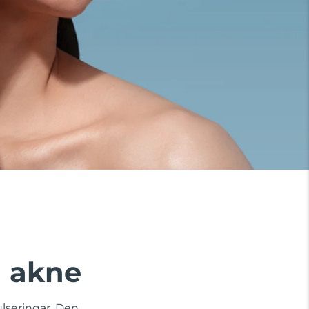
a akne
lseringar. Den