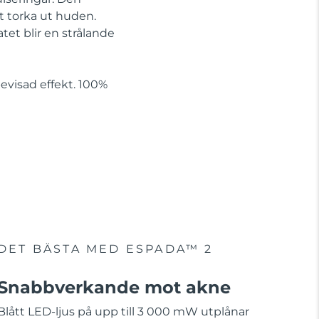
t torka ut huden.
tet blir en strålande
visad effekt. 100%
DET BÄSTA MED ESPADA™ 2
Snabbverkande mot akne
Blått LED-ljus på upp till 3 000 mW utplånar