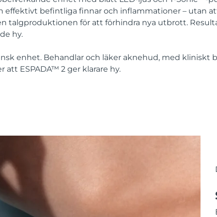
ffektivt befintliga finnar och inflammationer – utan at
 talgproduktionen för att förhindra nya utbrott. Resulta
nde hy.
k enhet. Behandlar och läker aknehud, med kliniskt be
 att ESPADA™ 2 ger klarare hy.