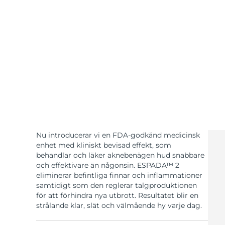
KIWI™-hudvård
All acne treatment devices
All revitalizing eye massagers
Serum
issa™ Teeth Whitening Gel
Advanced pore care essentials
For healthy hair
18% PAP
Kosmetika
Man
Handla allt
Nu introducerar vi en FDA-godkänd medicinsk
FOREO APP
enhet med kliniskt bevisad effekt, som
behandlar och läker aknebenägen hud snabbare
och effektivare än någonsin.‏ ESPADA™ 2
OM FOREO
eliminerar befintliga finnar och inflammationer
samtidigt som den reglerar talgproduktionen
för att förhindra nya utbrott. Resultatet blir en
strålande klar, slät och välmående hy varje dag.