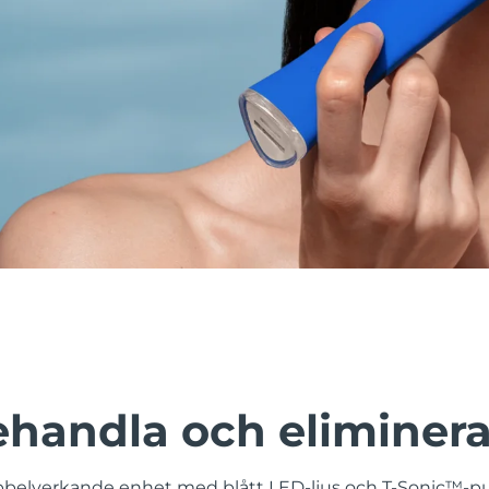
behandla och eliminer
belverkande enhet med blått LED-ljus och T-Sonic™-pu