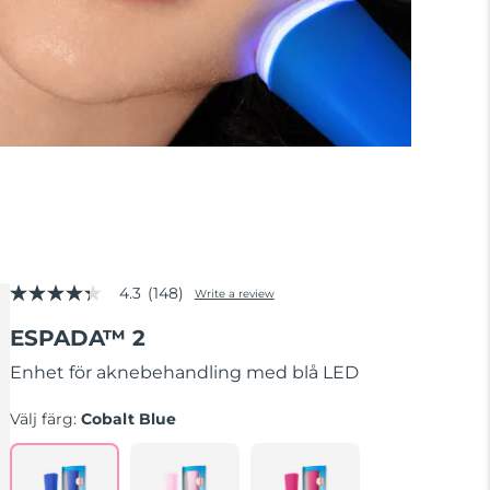
4.3
(148)
Write a review
4.3
out
ESPADA™ 2
of
5
stars,
Enhet för aknebehandling med blå LED
average
rating
Välj färg:
Cobalt Blue
value.
Read
148
Reviews.