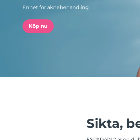
Enhet för aknebehandling
issa™ Teeth Whitening Set
Köp nu
FAQ™ Dual LED Panel
POPULÄR
Specialerbjudanden
Bästsäljare
Sikta, 
ESPADA™ 2 är en dub