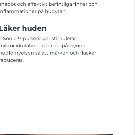
snabbt och effektivt befintliga finnar och
inflammationer på hudytan.
Läker huden
T-Sonic™-pulseringar stimulerar
mikrocirkulationen för att påskynda
hudförnyelsen så att märken och fläckar
reduceras.