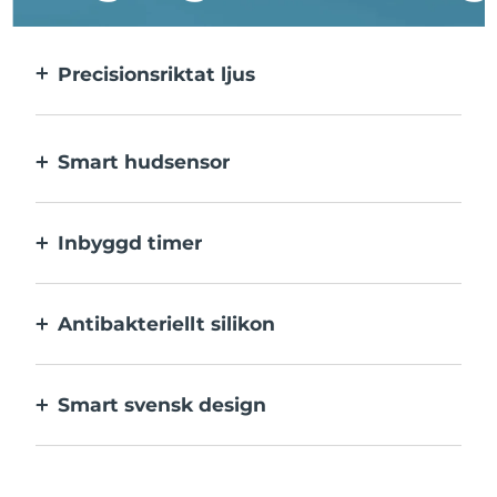
Precisionsriktat ljus
Precisionsriktat ljus ger en intensiv
behandling av varje enskild finne.
Smart hudsensor
Det blå LED-ljuset aktiveras endast när
behandlingsområdet är i kontakt med
Inbyggd timer
huden, för optimal säkerhet.
Pulserar var 30:e sekund så att du vet när
varje utslag har behandlats klart.
Antibakteriellt silikon
100% vattentätt och icke-poröst för att
motverka tillväxt och spridning av bakterier.
Smart svensk design
Sammetslen och extra skonsam mot
känslig hud, laddas med USB.