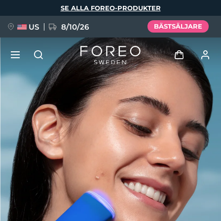
Hoppa
SE ALLA FOREO-PRODUKTER
till
huvudinnehåll
US
8/10/26
BÄSTSÄLJARE
NYHET
Logga in
Språk
BREAKING NEWS
Användarprofil
English
Deutsch
Español
Mina enheter
FAQ™ Pure Beauty-Tech Elixir
Français
Italiano
Português
Mina beställningar
Polski
Svenska
Русский
Türkçe
简体中文
繁體中文
Mina adresser
issa™ Teeth Whitening Set
Mina prenumerationer