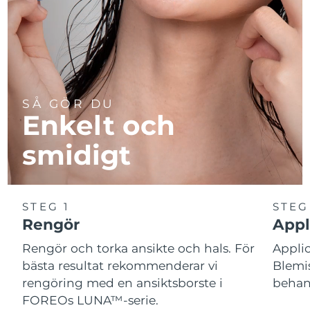
SÅ GÖR DU
Enkelt och
smidigt
STEG 1
STEG
Rengör
Appl
Rengör och torka ansikte och hals. För
Appl
bästa resultat rekommenderar vi
Blemis
rengöring med en ansiktsborste i
behand
FOREOs LUNA™-serie.