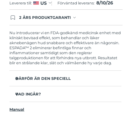
8/10/26
US
Leverera till:
Förväntad leverans:
Filippinerna
Förväntad leverans
8/12/26
2 ÅRS PRODUKTGARANTI
Polen
Förväntad leverans
8/10/26
Produkten levereras med FOREOs heltäckande
garanti. Det betyder att vi byter ut produkten
utan extra kostnad om du får problem med den
Nu introducerar vi en FDA-godkänd medicinsk enhet med
Portugal
Förväntad leverans
8/9/26
inom två år efter inköpsdatum.
kliniskt bevisad effekt, som behandlar och läker
aknebenägen hud snabbare och effektivare än någonsin.‏
Puerto Rico
Förväntad leverans
8/11/26
ESPADA™ 2 eliminerar befintliga finnar och
inflammationer samtidigt som den reglerar
talgproduktionen för att förhindra nya utbrott. Resultatet
Qatar
Förväntad leverans
8/10/26
blir en strålande klar, slät och välmående hy varje dag.
Réunion
Förväntad leverans
8/14/26
DÄRFÖR ÄR DEN SPECIELL
Rumänien
3 av 4 användare rapporterar synliga resultat efter första
Förväntad leverans
8/9/26
användningen.
VAD INGÅR?
100% av användarna uppger att huden ser klarare ut.
Ryssland
Förväntad leverans
8/17/26
ESPADA™ 2
4 av 5 användare rapporterar minskad akne.
Manual
USB-laddkabel
Saudiarabien
Det tar endast 30 sekunder att behandla en finne.
Förväntad leverans
8/10/26
Snabbstartsguide
Antibakteriellt silikon förhindrar bakteriespridning.
Bruksanvisning
Singapore
Förväntad leverans
8/11/26
Sammetsmjuk yta för känslig hud. 100% vattentät.