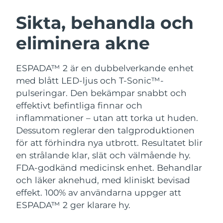
SVENSK SKÖNHETSRUTIN
Österrike
Förväntad leverans
8/9/26
Sikta, behandla och
eliminera akne
Bahrain
Förväntad leverans
8/10/26
Ansiktsrengöring
Ansiktslyft
Belgien
Förväntad leverans
8/9/26
ESPADA™ 2 är en dubbelverkande enhet
LUNA™ 4-paket
BEAR™ 2-paket
med blått LED-ljus och T-Sonic™-
Bermuda
Förväntad leverans
8/15/26
Anti-aging massage
Microcurrent toning
pulseringar. Den bekämpar snabbt och
effektivt befintliga finnar och
Bosnien och
Förväntad leverans
8/12/26
inflammationer – utan att torka ut huden.
Återfuktning
Munvård
Hercegovina
LUNA™ 4 Plus
BEAR™ 2 go
Dessutom reglerar den talgproduktionen
UFO™ 3-paket
issa™ 4
Massage, LED heating
Microcurrent toning on-the-go
för att förhindra nya utbrott. Resultatet blir
Brunei
Förväntad leverans
8/14/26
FAQ™ ANTI-AGING-BEHANDLING
Deep facial hydration
Hybrid silicone sonic toothbrush
en strålande klar, slät och välmående hy.
Bulgarien
FDA-godkänd medicinsk enhet. Behandlar
Förväntad leverans
8/9/26
NEW
LUNA™ 4 Men
BEAR™ 2 eyes & lips
och läker aknehud, med kliniskt bevisad
UFO™ 3 LED
issa™ 4 plus
Kanada
For men, anti-aging massage
Microcurrent line smoothing device
Förväntad leverans
8/13/26
effekt. 100% av användarna uppger att
Near-infrared and red light therapy
Smart hybrid silicone sonic toothbrush
ESPADA™ 2 ger klarare hy.
device
Anti-aging
LED-behandlingar
Chile
Förväntad leverans
8/13/26