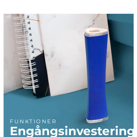
Turkiet
Förväntad leverans
8/10/26
Förenade
Förväntad leverans
8/10/26
Arabemiraten
Storbritannien
Förväntad leverans
8/9/26
USA
Förväntad leverans
8/10/26
Uzbekistan
Förväntad leverans
8/14/26
Vietnam
Förväntad leverans
8/15/26
FUNKTIONER
Engångsinvestering