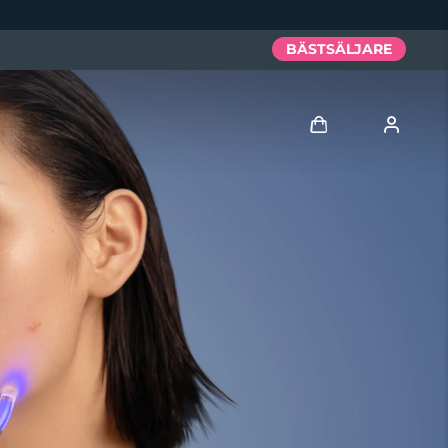
BÄSTSÄLJARE
Logga in
Användarprofil
Mina enheter
Mina beställningar
Mina adresser
Mina prenumerationer