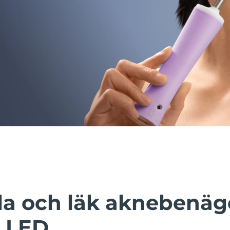
a och läk aknebenäg
 LED