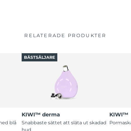
RELATERADE PRODUKTER
BÄSTSÄLJARE
KIWI™ derma
KIWI™
med blå
Snabbaste sättet att släta ut skadad
Pormaskar
hud