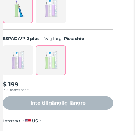
ESPADA™ 2 plus
Välj färg:
Pistachio
$ 199
Inkl. moms och tull
Inte tillgänglig längre
US
Leverera till: