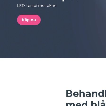
LED-terapi mot akne
issa™ Teeth Whitening Set
Köp nu
FAQ™ Dual LED Panel
POPULÄR
Specialerbjudanden
Bästsäljare
Behandl
med blå