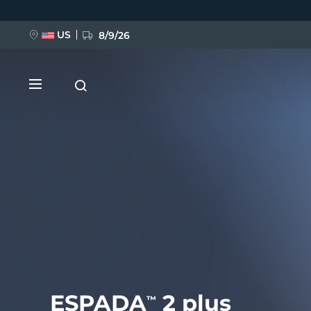
Hoppa
till
huvudinnehåll
US
8/9/26
NYHET
BREAKING NEWS
FAQ™ Pure Beauty-Tech Elixir
ESPADA
2 plus
™