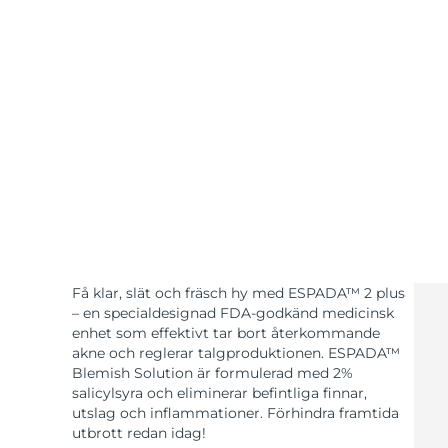
KIWI™-hudvård
All acne treatment devices
All revitalizing eye massagers
Serum
issa™ Teeth Whitening Gel
Advanced pore care essentials
For healthy hair
18% PAP
Kosmetika
Man
Handla allt
FOREO APP
Få klar, slät och fräsch hy med ESPADA™ 2 plus
– en specialdesignad FDA-godkänd medicinsk
OM FOREO
enhet som effektivt tar bort återkommande
akne och reglerar talgproduktionen. ESPADA™
Blemish Solution är formulerad med 2%
salicylsyra och eliminerar befintliga finnar,
utslag och inflammationer. Förhindra framtida
utbrott redan idag!