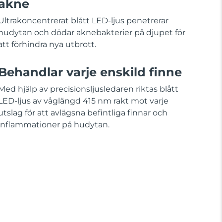
akne
Ultrakoncentrerat blått LED-ljus penetrerar
hudytan och dödar aknebakterier på djupet för
att förhindra nya utbrott.
Behandlar varje enskild finne
Med hjälp av precisionsljusledaren riktas blått
LED-ljus av våglängd 415 nm rakt mot varje
utslag för att avlägsna befintliga finnar och
inflammationer på hudytan.