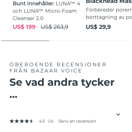
Blackhead Mas
Bunt innehåller:
LUNA™ 4
Förbereder porern
och LUNA™ Micro-Foam
borttagning av p
Cleanser 2.0
US$ 199
US$ 263,9
US$ 29,9
OBEROENDE RECENSIONER
FRÅN BAZAAR VOICE
Se vad andra tycker
...
4.5
(4)
Skriv en recension
4.5
av