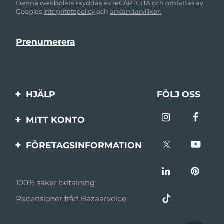
Denna webbplats skyddas av reCAPTCHA och omfattas av
Googles
integritetspolicy
och
användarvillkor.
HJÄLP
FÖLJ OSS
Kontakta oss
MITT KONTO
Beställningar & leverans
Produktregistrering
FÖRETAGSINFORMATION
Garantier & returer
Support
Om FOREO
Vanliga frågor
100% säker betalning
Affiliateprogram
Batteriinformation
Recensioner från Bazaarvoice
Affiliate-nyheter
MYSA