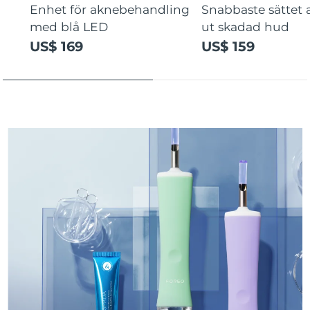
Enhet för aknebehandling
Snabbaste sättet a
Turkiet
Förväntad leverans
8/11/26
med blå LED
ut skadad hud
Förenade
US$ 169
US$ 159
Förväntad leverans
8/11/26
Arabemiraten
Storbritannien
Förväntad leverans
8/10/26
USA
Förväntad leverans
8/11/26
Uzbekistan
Förväntad leverans
8/15/26
Vietnam
Förväntad leverans
8/16/26