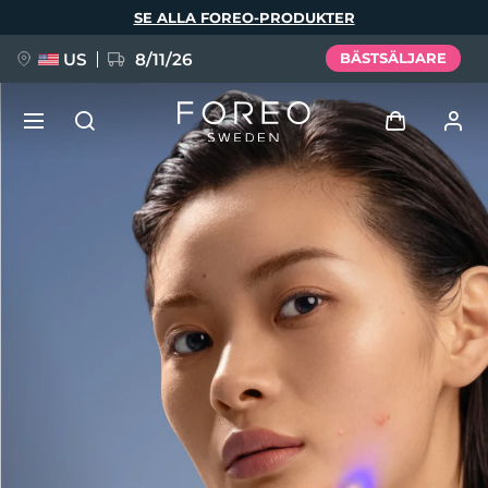
Hoppa
SE ALLA FOREO-PRODUKTER
till
huvudinnehåll
US
8/11/26
BÄSTSÄLJARE
NYHET
Logga in
Språk
BREAKING NEWS
Användarprofil
English
Deutsch
Español
Mina enheter
FAQ™ Pure Beauty-Tech Elixir
Français
Italiano
Português
Mina beställningar
Polski
Svenska
Русский
Türkçe
简体中文
繁體中文
Mina adresser
issa™ Teeth Whitening Set
Mina prenumerationer