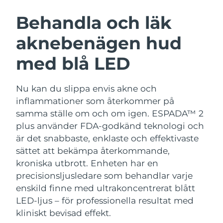
SVENSK SKÖNHETSRUTIN
Österrike
Förväntad leverans
8/10/26
Behandla och läk
aknebenägen hud
Bahrain
Förväntad leverans
8/11/26
med blå LED
Ansiktsrengöring
Ansiktslyft
Belgien
Förväntad leverans
8/10/26
LUNA™ 4-paket
BEAR™ 2-paket
Bermuda
Förväntad leverans
8/16/26
Nu kan du slippa envis akne och
Anti-aging massage
Microcurrent toning
inflammationer som återkommer på
Bosnien och
samma ställe om och om igen. ESPADA™ 2
Förväntad leverans
8/13/26
Återfuktning
Munvård
Hercegovina
plus använder FDA-godkänd teknologi och
LUNA™ 4 Plus
BEAR™ 2 go
UFO™ 3-paket
issa™ 4
är det snabbaste, enklaste och effektivaste
Massage, LED heating
Microcurrent toning on-the-go
Brunei
Förväntad leverans
8/15/26
FAQ™ ANTI-AGING-BEHANDLING
sättet att bekämpa återkommande,
Deep facial hydration
Hybrid silicone sonic toothbrush
kroniska utbrott.
Enheten har en
Bulgarien
Förväntad leverans
8/10/26
NEW
precisionsljusledare som behandlar varje
LUNA™ 4 Men
BEAR™ 2 eyes & lips
UFO™ 3 LED
issa™ 4 plus
enskild finne med ultrakoncentrerat blått
Kanada
For men, anti-aging massage
Microcurrent line smoothing device
Förväntad leverans
8/14/26
Near-infrared and red light therapy
LED-ljus – för professionella resultat med
Smart hybrid silicone sonic toothbrush
device
Anti-aging
LED-behandlingar
kliniskt bevisad effekt.
Chile
Förväntad leverans
8/14/26