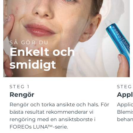
SÅ GÖR DU
Enkelt och
smidigt
STEG 1
STEG
Rengör
Appl
Rengör och torka ansikte och hals. För
Appl
bästa resultat rekommenderar vi
Blemis
rengöring med en ansiktsborste i
behand
FOREOs LUNA™-serie.