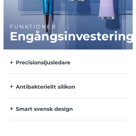
FUNKTIONER
Engångsinvestering
Precisionsljusledare
Behandlar varje enskilt utslag med
ultrakoncentrerat ljus.
Antibakteriellt silikon
100% vattentätt och icke-poröst för att
förhindra bakterietillväxt.
Smart svensk design
Upp till 210 behandlingar på en USB-
laddning.