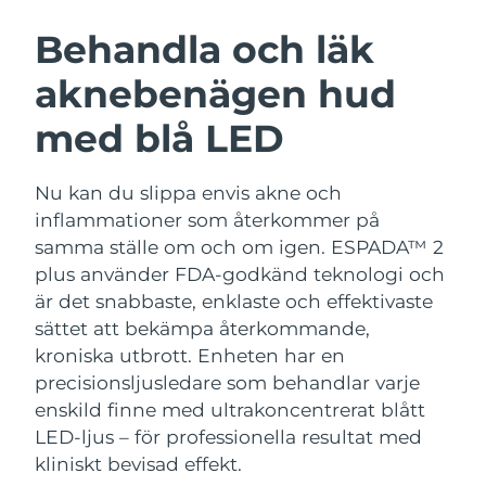
SVENSK SKÖNHETSRUTIN
Österrike
Förväntad leverans
8/10/26
Behandla och läk
aknebenägen hud
Bahrain
Förväntad leverans
8/11/26
med blå LED
Ansiktsrengöring
Ansiktslyft
Belgien
Förväntad leverans
8/10/26
LUNA™ 4-paket
BEAR™ 2-paket
Bermuda
Förväntad leverans
8/16/26
Nu kan du slippa envis akne och
Anti-aging massage
Microcurrent toning
inflammationer som återkommer på
Bosnien och
samma ställe om och om igen. ESPADA™ 2
Förväntad leverans
8/13/26
Återfuktning
Munvård
Hercegovina
plus använder FDA-godkänd teknologi och
LUNA™ 4 Plus
BEAR™ 2 go
UFO™ 3-paket
issa™ 4
är det snabbaste, enklaste och effektivaste
Massage, LED heating
Microcurrent toning on-the-go
Brunei
Förväntad leverans
8/15/26
FAQ™ ANTI-AGING-BEHANDLING
sättet att bekämpa återkommande,
Deep facial hydration
Hybrid silicone sonic toothbrush
kroniska utbrott.
Enheten har en
Bulgarien
Förväntad leverans
8/10/26
NEW
precisionsljusledare som behandlar varje
LUNA™ 4 Men
BEAR™ 2 eyes & lips
UFO™ 3 LED
issa™ 4 plus
enskild finne med ultrakoncentrerat blått
Kanada
For men, anti-aging massage
Microcurrent line smoothing device
Förväntad leverans
8/14/26
Near-infrared and red light therapy
LED-ljus – för professionella resultat med
Smart hybrid silicone sonic toothbrush
device
Anti-aging
LED-behandlingar
kliniskt bevisad effekt.
Chile
Förväntad leverans
8/14/26