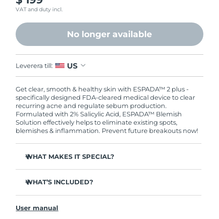
Filippinerna
Förväntad leverans
8/13/26
VAT and duty incl.
Polen
Förväntad leverans
8/11/26
No longer available
Portugal
Förväntad leverans
8/10/26
US
Leverera till:
Puerto Rico
Förväntad leverans
8/12/26
Get clear, smooth & healthy skin with ESPADA™ 2 plus -
specifically designed FDA-cleared medical device to clear
Qatar
Förväntad leverans
8/11/26
recurring acne and regulate sebum production.
Formulated with 2% Salicylic Acid, ESPADA™ Blemish
Solution effectively helps to eliminate existing spots,
Réunion
Förväntad leverans
8/15/26
blemishes & inflammation. Prevent future breakouts now!
Rumänien
Förväntad leverans
8/10/26
WHAT MAKES IT SPECIAL?
Ryssland
Förväntad leverans
8/18/26
3 out of 4 users report visible results from the very 1st
use.
WHAT’S INCLUDED?
Saudiarabien
Förväntad leverans
8/11/26
100% of users report clearer skin after using an ultra-
ESPADA™ 2 plus
precise targeted blue LED acne treatment.
User manual
ESPADA BHA+PHA Blemish Solution
T-Sonic™ pulsations stimulate microcirculation to
Singapore
Förväntad leverans
8/12/26