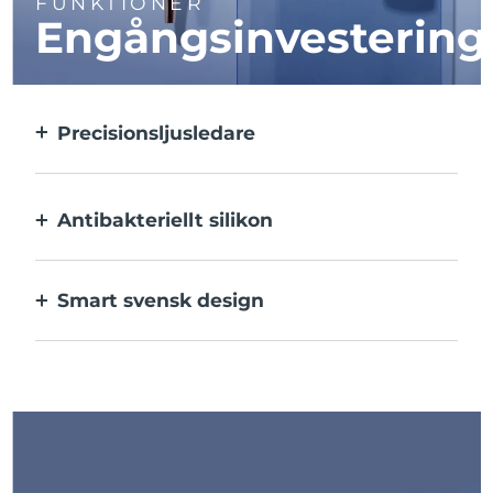
FUNKTIONER
Engångsinvestering
Precisionsljusledare
Behandlar varje enskilt utslag med
ultrakoncentrerat ljus.
Antibakteriellt silikon
100% vattentätt och icke-poröst för att
förhindra bakterietillväxt.
Smart svensk design
Upp till 210 behandlingar på en USB-
laddning.