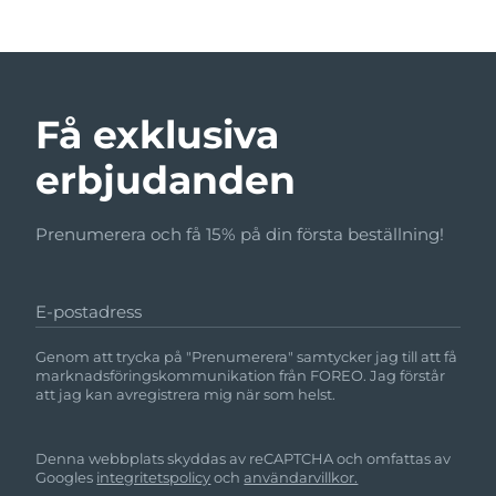
Få exklusiva
erbjudanden
Prenumerera och få 15% på din första beställning!
E-postadress
Genom att trycka på "Prenumerera" samtycker jag till att få
marknadsföringskommunikation från FOREO. Jag förstår
att jag kan avregistrera mig när som helst.
Denna webbplats skyddas av reCAPTCHA och omfattas av
Googles
integritetspolicy
och
användarvillkor.