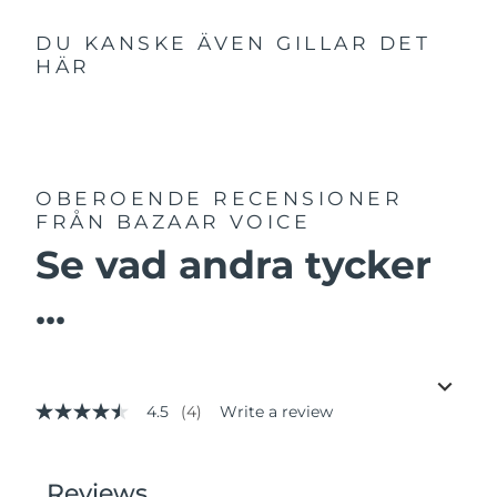
DU KANSKE ÄVEN GILLAR DET
HÄR
OBEROENDE RECENSIONER
FRÅN BAZAAR VOICE
Se vad andra tycker
...
4.5
(4)
Write a review
4.5
out
of
5
stars,