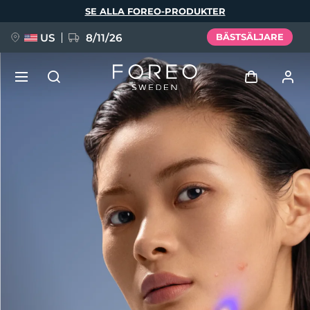
Hoppa
SE ALLA FOREO-PRODUKTER
till
huvudinnehåll
US
8/11/26
BÄSTSÄLJARE
NYHET
Logga in
Språk
BREAKING NEWS
Användarprofil
English
Deutsch
Español
Mina enheter
FAQ™ Pure Beauty-Tech Elixir
Français
Italiano
Português
Mina beställningar
Polski
Svenska
Русский
Türkçe
简体中文
繁體中文
Mina adresser
issa™ Teeth Whitening Set
Mina prenumerationer