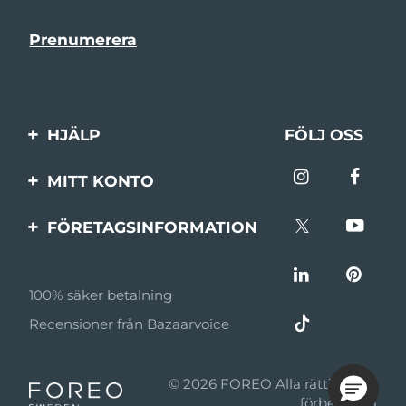
HJÄLP
FÖLJ OSS
Kontakta oss
MITT KONTO
Beställningar & leverans
Produktregistrering
FÖRETAGSINFORMATION
Garantier & returer
Support
Om FOREO
Vanliga frågor
100% säker betalning
Affiliateprogram
Batteriinformation
Recensioner från Bazaarvoice
Affiliate-nyheter
MYSA
© 2026 FOREO Alla rättigheter
Återförsäljare
förbehållna