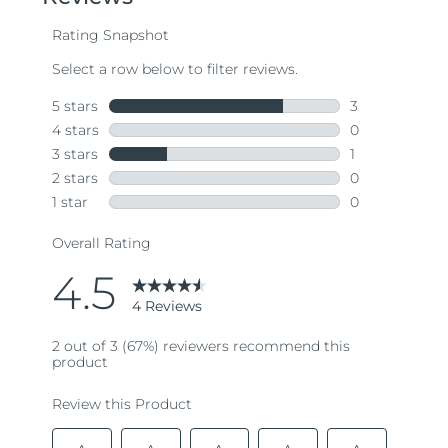
average
rating
value.
Read
4
Reviews.
Same
page
link.