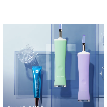
Turkiet
Förväntad leverans
8/11/26
Förenade
Förväntad leverans
8/11/26
Arabemiraten
Storbritannien
Förväntad leverans
8/10/26
USA
Förväntad leverans
8/11/26
Uzbekistan
Förväntad leverans
8/15/26
Vietnam
Förväntad leverans
8/16/26