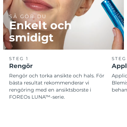
SÅ GÖR DU
Enkelt och
smidigt
STEG 1
STEG
Rengör
Appl
Rengör och torka ansikte och hals. För
Appl
bästa resultat rekommenderar vi
Blemis
rengöring med en ansiktsborste i
behand
FOREOs LUNA™-serie.