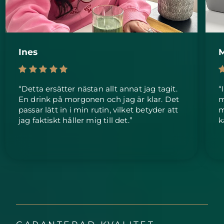
Ines
M
“Detta ersätter nästan allt annat jag tagit.
“
En drink på morgonen och jag är klar. Det
m
passar lätt in i min rutin, vilket betyder att
m
jag faktiskt håller mig till det.”
k