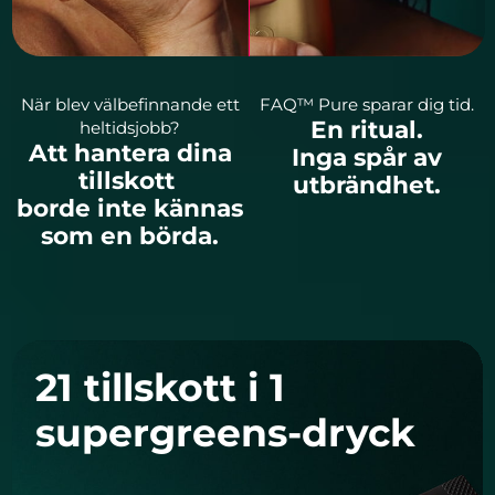
När blev välbefinnande ett
FAQ™ Pure sparar dig tid.
En ritual.
heltidsjobb?
Att hantera dina
Inga spår av
tillskott
utbrändhet.
borde inte kännas
som en börda.
21 tillskott i 1
supergreens-dryck