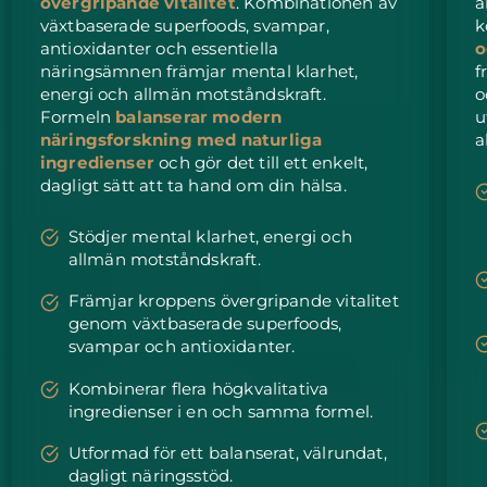
övergripande vitalitet
. Kombinationen av
å
växtbaserade superfoods, svampar,
k
Slovakien
Förväntad leverans
8/11/26
antioxidanter och essentiella
o
näringsämnen främjar mental klarhet,
f
energi och allmän motståndskraft.
o
Slovenien
Förväntad leverans
8/11/26
Formeln
balanserar modern
u
näringsforskning med naturliga
a
Sydafrika
Förväntad leverans
8/19/26
ingredienser
och gör det till ett enkelt,
dagligt sätt att ta hand om din hälsa.
Sydkorea
Förväntad leverans
8/13/26
Stödjer mental klarhet, energi och
Spanien
Förväntad leverans
8/11/26
allmän motståndskraft.
Sverige
Främjar kroppens övergripande vitalitet
Förväntad leverans
8/11/26
genom växtbaserade superfoods,
svampar och antioxidanter.
Schweiz
Förväntad leverans
8/11/26
Kombinerar flera högkvalitativa
Taiwan
Förväntad leverans
8/16/26
ingredienser i en och samma formel.
Utformad för ett balanserat, välrundat,
Thailand
Förväntad leverans
8/15/26
dagligt näringsstöd.