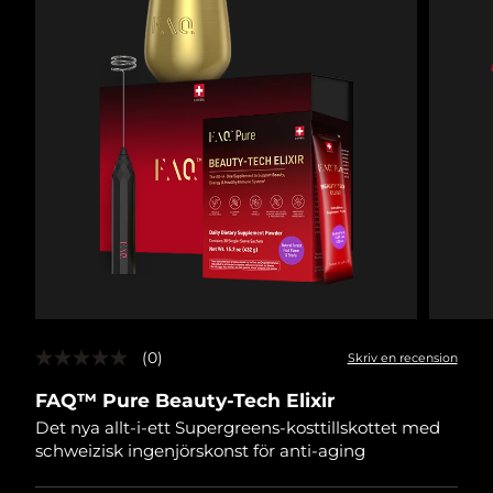
(0)
Skriv en recension
Inget
klassificeringsvärde
FAQ™ Pure Beauty-Tech Elixir
Länk
till
Det nya allt-i-ett Supergreens-kosttillskottet med
samma
schweizisk ingenjörskonst för anti-aging
sida.