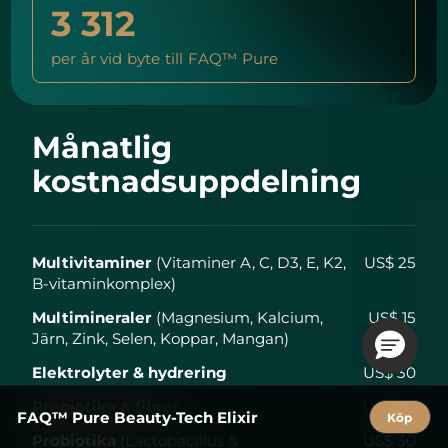
3 312
per år vid byte till FAQ™ Pure
Månatlig
kostnadsuppdelning
Multivitaminer
(Vitaminer A, C, D3, E, K2,
US$ 25
B-vitaminkomplex)
Multimineraler
(Magnesium, Kalcium,
US$ 15
Järn, Zink, Selen, Koppar, Mangan)
Elektrolyter & hydrering
US$ 30
Prebiotika & fibrer
US$ 20
FAQ™ Pure Beauty-Tech Elixir
Köp
Probiotika
(Lactobacillus &
US$ 30