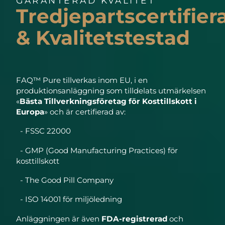
GARANTERAD KVALITET
Tredjepartscertifier
& Kvalitetstestad
FAQ™ Pure tillverkas inom EU, i en
produktionsanläggning som tilldelats utmärkelsen
«
Bästa Tillverkningsföretag för Kosttillskott i
Europa
» och är certifierad av:
- FSSC 22000
- GMP (Good Manufacturing Practices) för
kosttillskott
- The Good Pill Company
- ISO 14001 för miljöledning
Anläggningen är även
FDA-registrerad
och