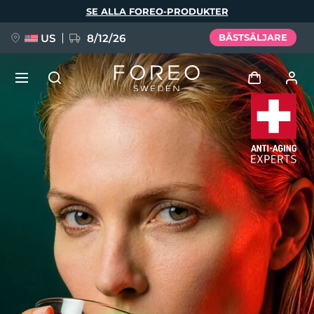
Hoppa
SE ALLA FOREO-PRODUKTER
till
huvudinnehåll
US
8/12/26
BÄSTSÄLJARE
NYHET
Logga in
Språk
BREAKING NEWS
Användarprofil
English
Deutsch
Español
Mina enheter
FAQ™ Pure Beauty-Tech Elixir
Français
Italiano
Português
Mina beställningar
Polski
Svenska
Русский
Türkçe
简体中文
繁體中文
Mina adresser
issa™ Teeth Whitening Set
Mina prenumerationer