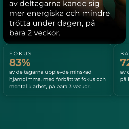
av deltagarna kände sig
mer energiska och mindre
trötta under dagen, på
bara 2 veckor.
FOKUS
BÄ
83%
7
av deltagarna upplevde minskad
av 
hjärndimma, med förbättrat fokus och
på 
mental klarhet, på bara 3 veckor.