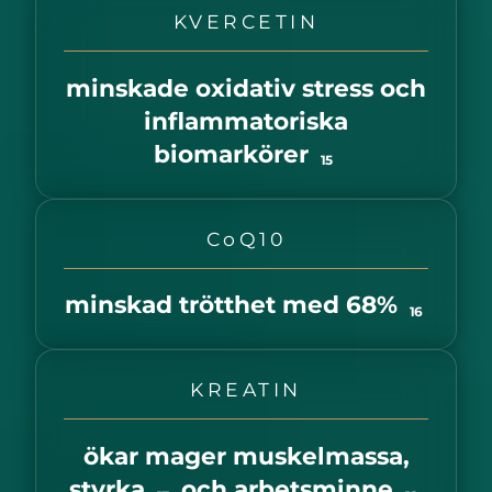
KVERCETIN
minskade oxidativ stress och
inflammatoriska
biomarkörer
15
CoQ10
minskad trötthet med 68%
16
KREATIN
ökar mager muskelmassa,
styrka
och arbetsminne