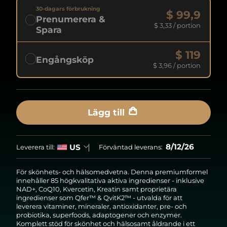
30-dagars förbrukning
$ 99,9
Prenumerera &
$ 3,33
/ portion
Spara
$ 119
Engångsköp
$ 3,96
/ portion
Lägg till
8/12/26
US
Leverera till:
Förväntad leverans:
För skönhets- och hälsomedvetna. Denna premiumformel
innehåller 85 högkvalitativa aktiva ingredienser - inklusive
NAD+, CoQ10, Kvercetin, Kreatin samt proprietära
ingredienser som Qfer™ & QvitK2™ - utvalda för att
leverera vitaminer, mineraler, antioxidanter, pre- och
probiotika, superfoods, adaptogener och enzymer.
Komplett stöd för skönhet och hälsosamt åldrande i ett