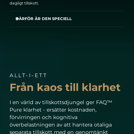
dagligt tillskott.
DÄRFÖR ÄR DEN SPECIELL
FAQ™ Pure stödjer:
✔ Immunhälsa¹
✔ Cellskydd²
✔ Frisk hud, friskt hår och friska naglar³
✔ Energinivåer⁴
✔ Metabolism⁵
<✔ Sund hjärnfunktion⁶
✔ Ledhälsa och muskelfunktion⁷
✔ Hormonreglering⁸
ALLT-I-ETT
✔ Matsmältning⁹
✔ Blodsockernivåer¹⁰
Från kaos till klarhet
✔ Benhälsa¹¹
✔ Ögonhälsa¹²
✔ Hjärthälsa¹³
✔ Sund blodbildning¹⁴
I en värld av tillskottsdjungel ger FAQ™
Pure klarhet - ersätter kostnaden,
förvirringen och kognitiva
överbelastningen av att hantera otaliga
separata tillskott med en genomtänkt