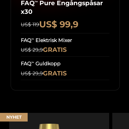
FAQ
Pure Engångspåsar
™
x30
US$ 99,9
US$ 119
FAQ
Elektrisk Mixer
™
GRATIS
US$ 29,9
FAQ
Guldkopp
™
GRATIS
US$ 29,9
NYHET