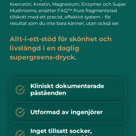
Advanced pore care essentials
For healthy hair
Kvercetin, Kreatin, Magnesium, Enzymer och Super
18% PAP
Israel
Förväntad leverans
8/15/26
Kosmetika
Man
Mushrooms, ersätter FAQ™ Pure fragmenterad
tillskott med ett precist, effektivt system - för
Italien
Förväntad leverans
8/11/26
resultat som du inte bara känner, utan också ser.
Japan
Förväntad leverans
8/14/26
Allt-i-ett-stöd för skönhet och
Handla allt
livslängd i en daglig
Jersey
Förväntad leverans
8/16/26
supergreens-dryck.
Kazakstan
Förväntad leverans
8/13/26
FOREO APP
Kuwait
Förväntad leverans
8/11/26
OM FOREO
Kliniskt dokumenterade
påståenden
Lettland
Förväntad leverans
8/11/26
Libanon
Förväntad leverans
8/12/26
Utformad av ingenjörer
Litauen
Förväntad leverans
8/11/26
Inget tillsatt socker,
Luxemburg
Förväntad leverans
8/11/26