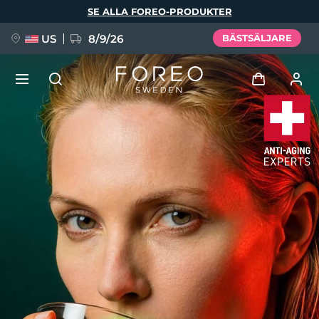
Hoppa
SE ALLA FOREO-PRODUKTER
till
huvudinnehåll
US
8/9/26
BÄSTSÄLJARE
NYHET
Logga in
Språk
BREAKING NEWS
Användarprofil
English
Deutsch
Español
Mina enheter
FAQ™ Pure Beauty-Tech Elixir
Français
Italiano
Português
Mina beställningar
Polski
Svenska
Русский
Türkçe
简体中文
繁體中文
Mina adresser
issa™ Teeth Whitening Set
Mina prenumerationer