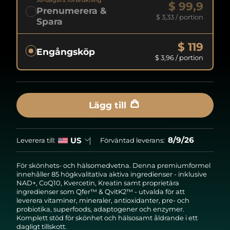
30-dagars förbrukning
$ 99,9
Prenumerera &
$ 3,33
/ portion
Spara
$ 119
Engångsköp
$ 3,96
/ portion
Lägg till
8/9/26
US
Leverera till:
Förväntad leverans:
För skönhets- och hälsomedvetna. Denna premiumformel
innehåller 85 högkvalitativa aktiva ingredienser - inklusive
NAD+, CoQ10, Kvercetin, Kreatin samt proprietära
ingredienser som Qfer™ & QvitK2™ - utvalda för att
leverera vitaminer, mineraler, antioxidanter, pre- och
probiotika, superfoods, adaptogener och enzymer.
Komplett stöd för skönhet och hälsosamt åldrande i ett
dagligt tillskott.