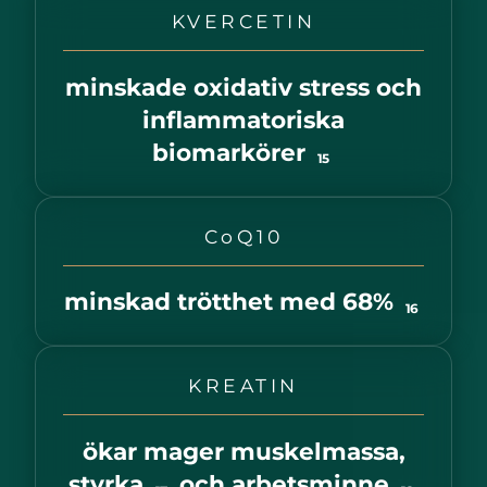
KVERCETIN
minskade oxidativ stress och
inflammatoriska
biomarkörer
15
CoQ10
minskad trötthet med 68%
16
KREATIN
ökar mager muskelmassa,
styrka
och arbetsminne