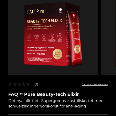
(0)
Skriv en recension
Inget
klassificeringsvärde
FAQ™ Pure Beauty-Tech Elixir
Länk
till
Det nya allt-i-ett Supergreens-kosttillskottet med
samma
schweizisk ingenjörskonst för anti-aging
sida.