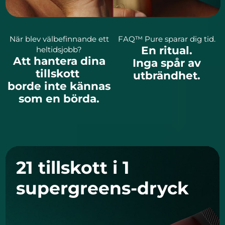
När blev välbefinnande ett
FAQ™ Pure sparar dig tid.
En ritual.
heltidsjobb?
Att hantera dina
Inga spår av
tillskott
utbrändhet.
borde inte kännas
som en börda.
21 tillskott i 1
supergreens-dryck