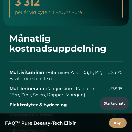
3 312
per år vid byte till FAQ™ Pure
Månatlig
kostnadsuppdelning
Multivitaminer
(Vitaminer A, C, D3, E, K2,
US$ 25
B-vitaminkomplex)
Multimineraler
(Magnesium, Kalcium,
US$ 15
Järn, Zink, Selen, Koppar, Mangan)
Starta chatt
Elektrolyter & hydrering
US$ 30
Prebiotika & fibrer
US$ 20
FAQ™ Pure Beauty-Tech Elixir
Köp
Probiotika
(Lactobacillus &
US$ 30
Bifidobacterium)