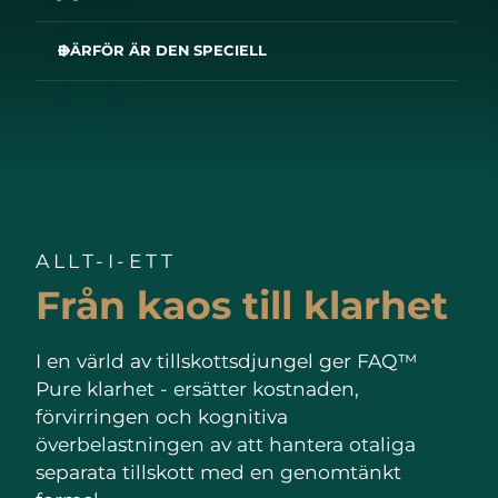
DÄRFÖR ÄR DEN SPECIELL
FAQ™ Pure stödjer:
✔ Immunhälsa¹
✔ Cellskydd²
✔ Frisk hud, friskt hår och friska naglar³
✔ Energinivåer⁴
✔ Metabolism⁵
<✔ Sund hjärnfunktion⁶
✔ Ledhälsa och muskelfunktion⁷
✔ Hormonreglering⁸
ALLT-I-ETT
✔ Matsmältning⁹
✔ Blodsockernivåer¹⁰
Från kaos till klarhet
✔ Benhälsa¹¹
✔ Ögonhälsa¹²
✔ Hjärthälsa¹³
✔ Sund blodbildning¹⁴
I en värld av tillskottsdjungel ger FAQ™
Pure klarhet - ersätter kostnaden,
förvirringen och kognitiva
överbelastningen av att hantera otaliga
separata tillskott med en genomtänkt