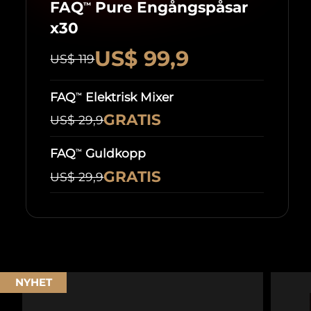
FAQ
Pure Engångspåsar
™
x30
US$ 99,9
US$ 119
FAQ
Elektrisk Mixer
™
GRATIS
US$ 29,9
FAQ
Guldkopp
™
GRATIS
US$ 29,9
NYHET