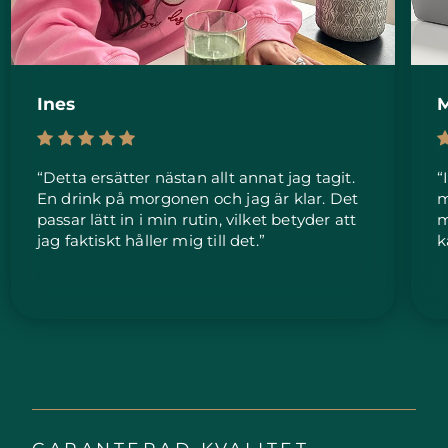
Ines
M
“Detta ersätter nästan allt annat jag tagit.
“
En drink på morgonen och jag är klar. Det
m
passar lätt in i min rutin, vilket betyder att
m
jag faktiskt håller mig till det.”
k