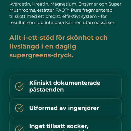
Advanced pore care essentials
For healthy hair
Kvercetin, Kreatin, Magnesium, Enzymer och Super
18% PAP
Israel
Förväntad leverans
8/12/26
Kosmetika
Man
Mushrooms, ersätter FAQ™ Pure fragmenterad
tillskott med ett precist, effektivt system - för
Italien
Förväntad leverans
8/8/26
resultat som du inte bara känner, utan också ser.
Japan
Förväntad leverans
8/11/26
Allt-i-ett-stöd för skönhet och
Handla allt
livslängd i en daglig
Jersey
Förväntad leverans
8/13/26
supergreens-dryck.
Kazakstan
Förväntad leverans
8/10/26
FOREO APP
Kuwait
Förväntad leverans
8/8/26
OM FOREO
Kliniskt dokumenterade
påståenden
Lettland
Förväntad leverans
8/8/26
Libanon
Förväntad leverans
8/9/26
Utformad av ingenjörer
Litauen
Förväntad leverans
8/8/26
Inget tillsatt socker,
Luxemburg
Förväntad leverans
8/8/26