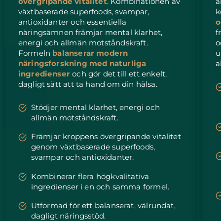
övergripande vitalitet
. Kombinationen av
å
växtbaserade superfoods, svampar,
k
Slovakien
Förväntad leverans
8/8/26
antioxidanter och essentiella
o
näringsämnen främjar mental klarhet,
f
energi och allmän motståndskraft.
o
Slovenien
Förväntad leverans
8/8/26
Formeln
balanserar modern
u
näringsforskning med naturliga
a
Sydafrika
Förväntad leverans
8/16/26
ingredienser
och gör det till ett enkelt,
dagligt sätt att ta hand om din hälsa.
Sydkorea
Förväntad leverans
8/10/26
Stödjer mental klarhet, energi och
Spanien
Förväntad leverans
8/8/26
allmän motståndskraft.
Sverige
Främjar kroppens övergripande vitalitet
Förväntad leverans
8/8/26
genom växtbaserade superfoods,
svampar och antioxidanter.
Schweiz
Förväntad leverans
8/8/26
Kombinerar flera högkvalitativa
Taiwan
Förväntad leverans
8/13/26
ingredienser i en och samma formel.
Utformad för ett balanserat, välrundat,
Thailand
Förväntad leverans
8/12/26
dagligt näringsstöd.