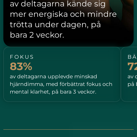
av deltagarna kände sig
mer energiska och mindre
trötta under dagen, på
bara 2 veckor.
FOKUS
BÄ
83%
7
av deltagarna upplevde minskad
av 
hjärndimma, med förbättrat fokus och
på 
mental klarhet, på bara 3 veckor.