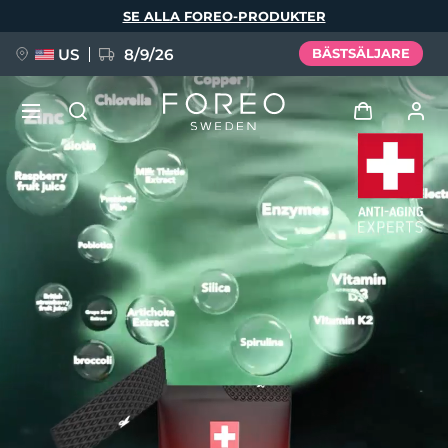
Hoppa
SE ALLA FOREO-PRODUKTER
till
huvudinnehåll
US
8/9/26
BÄSTSÄLJARE
NYHET
Logga in
Språk
BREAKING NEWS
Användarprofil
English
Deutsch
Español
Mina enheter
FAQ™ Pure Beauty-Tech Elixir
Français
Italiano
Português
Mina beställningar
Polski
Svenska
Русский
Türkçe
简体中文
繁體中文
Mina adresser
issa™ Teeth Whitening Set
Mina prenumerationer