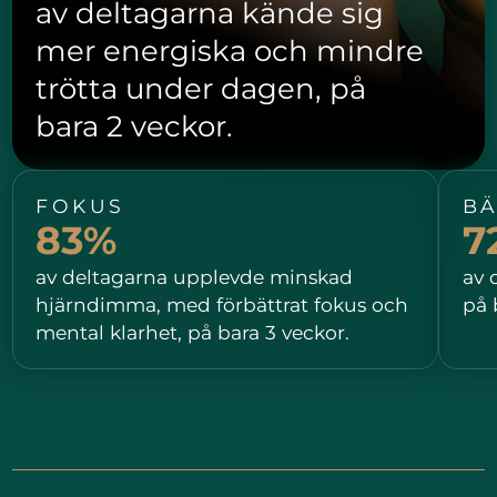
av deltagarna kände sig
mer energiska och mindre
trötta under dagen, på
bara 2 veckor.
FOKUS
BÄ
83%
7
av deltagarna upplevde minskad
av 
hjärndimma, med förbättrat fokus och
på 
mental klarhet, på bara 3 veckor.