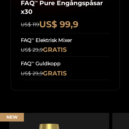
FAQ
Pure Engångspåsar
™
x30
US$ 99,9
US$ 119
FAQ
Elektrisk Mixer
™
GRATIS
US$ 29,9
FAQ
Guldkopp
™
GRATIS
US$ 29,9
NEW