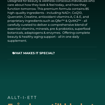
Designed for beauty & wellness-conscious individuals who
care about how they look & feel today, and how they
function tomorrow. This premium formula contains 85
high-quality ingredients - including NAD+, CoQ10,
Quercetin, Creatine, antioxidant vitamins A, C & E, and
proprietary ingredients such as Qfer™ & QvitK2™ - all
carefully curated to deliver a comprehensive blend of
essential vitamins, minerals, pre & probiotics, superfood
botanicals, adaptogens & enzymes. Offering complete
beauty & healthy aging support - all in one daily
supplement.
WHAT MAKES IT SPECIAL?
FAQ™ Pure supports:
✔ A healthy immune system¹
✔ Healthy digestion¹
✔ Normal energy metabolism¹
✔ Normal muscle function and recovery¹
✔ Mental focus and clarity¹
✔ Healthy circulation¹
✔ Normal brain function¹
✔ Strong bones¹
ALLT-I-ETT
✔ Normal cardiovascular health¹