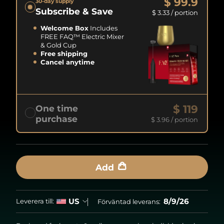
$ 99.9
30-day supply
Subscribe & Save
$ 3.33
/ portion
Welcome Box
Includes
FREE FAQ™ Electric Mixer
& Gold Cup
Free shipping
Cancel anytime
$ 119
One time
purchase
$ 3.96
/ portion
Add
8/9/26
US
Leverera till:
Förväntad leverans: