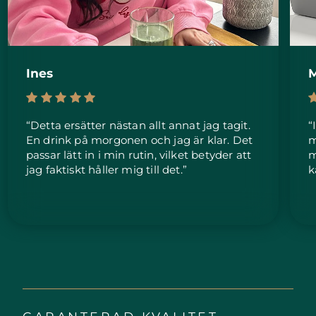
Ines
M
“Detta ersätter nästan allt annat jag tagit.
“
En drink på morgonen och jag är klar. Det
m
passar lätt in i min rutin, vilket betyder att
m
jag faktiskt håller mig till det.”
k