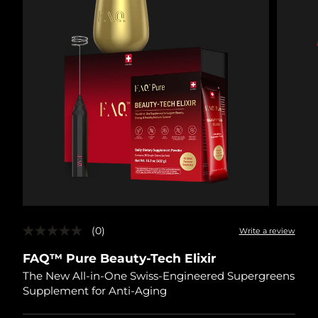
(0)
Write a review
No
rating
FAQ™ Pure Beauty-Tech Elixir
value
Same
The New All-in-One Swiss-Engineered Supergreens
page
Supplement for Anti-Aging
link.