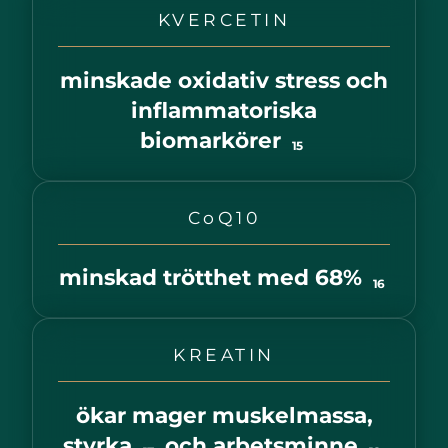
KVERCETIN
minskade oxidativ stress och
inflammatoriska
biomarkörer
15
CoQ10
minskad trötthet med 68%
16
KREATIN
ökar mager muskelmassa,
styrka
och arbetsminne