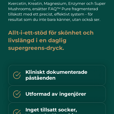
Advanced pore care essentials
For healthy hair
Kvercetin, Kreatin, Magnesium, Enzymer och Super
18% PAP
Israel
Förväntad leverans
8/12/26
Kosmetika
Man
Mushrooms, ersätter FAQ™ Pure fragmenterad
tillskott med ett precist, effektivt system - för
Italien
Förväntad leverans
8/8/26
resultat som du inte bara känner, utan också ser.
Japan
Förväntad leverans
8/11/26
Allt-i-ett-stöd för skönhet och
Handla allt
livslängd i en daglig
Jersey
Förväntad leverans
8/13/26
supergreens-dryck.
Kazakstan
Förväntad leverans
8/10/26
FOREO APP
Kuwait
Förväntad leverans
8/8/26
OM FOREO
Kliniskt dokumenterade
påståenden
Lettland
Förväntad leverans
8/8/26
Libanon
Förväntad leverans
8/9/26
Utformad av ingenjörer
Litauen
Förväntad leverans
8/8/26
Inget tillsatt socker,
Luxemburg
Förväntad leverans
8/8/26