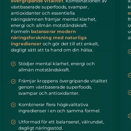
övergripande vitalitet
. Kombinationen av
å
växtbaserade superfoods, svampar,
k
Slovakien
Förväntad leverans
8/8/26
antioxidanter och essentiella
o
näringsämnen främjar mental klarhet,
f
energi och allmän motståndskraft.
o
Slovenien
Förväntad leverans
8/8/26
Formeln
balanserar modern
u
näringsforskning med naturliga
a
Sydafrika
Förväntad leverans
8/16/26
ingredienser
och gör det till ett enkelt,
dagligt sätt att ta hand om din hälsa.
Sydkorea
Förväntad leverans
8/10/26
Stödjer mental klarhet, energi och
Spanien
Förväntad leverans
8/8/26
allmän motståndskraft.
Sverige
Främjar kroppens övergripande vitalitet
Förväntad leverans
8/8/26
genom växtbaserade superfoods,
svampar och antioxidanter.
Schweiz
Förväntad leverans
8/8/26
Kombinerar flera högkvalitativa
Taiwan
Förväntad leverans
8/13/26
ingredienser i en och samma formel.
Utformad för ett balanserat, välrundat,
Thailand
Förväntad leverans
8/12/26
dagligt näringsstöd.