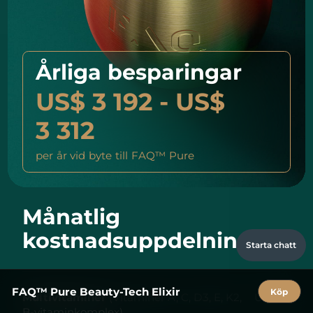
Årliga besparingar
US$ 3 192 - US$
3 312
per år vid byte till FAQ™ Pure
Månatlig
kostnadsuppdelning
Starta chatt
FAQ™ Pure Beauty-Tech Elixir
Köp
Multivitaminer
(Vitaminer A, C, D3, E, K2,
US$ 25
B-vitaminkomplex)