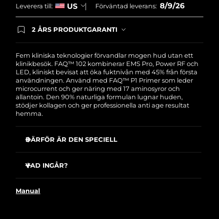
8/9/26
US
Leverera till:
Förväntad leverans:
Slovakien
Förväntad leverans
8/8/26
2 ÅRS PRODUKTGARANTI
Produkten levereras med FOREOs heltäckande
Slovenien
Förväntad leverans
8/8/26
garanti. Det betyder att vi byter ut produkten
utan extra kostnad om du får problem med den
Fem kliniska teknologier förvandlar mogen hud utan ett
inom två år efter inköpsdatum.
klinikbesök. FAQ™ 102 kombinerar EMS Pro, Power RF och
Sydafrika
Förväntad leverans
8/16/26
LED, kliniskt bevisat att öka fuktnivån med 45% från första
användningen. Använd med FAQ™ P1 Primer som leder
Sydkorea
microcurrent och ger näring med 17 aminosyror och
Förväntad leverans
8/10/26
allantoin. Den 90% naturliga formulan lugnar huden,
stödjer kollagen och ger professionella anti age resultat
Spanien
Förväntad leverans
8/8/26
hemma.
Sverige
Förväntad leverans
8/8/26
DÄRFÖR ÄR DEN SPECIELL
EMS-Pro når ansiktsmuskler djupare än standard
Schweiz
Förväntad leverans
8/8/26
mikroström för att tona, strama åt och lyfta hud.
VAD INGÅR?
Power-RF med uppvärmda våglängder stimulerar
Taiwan
Förväntad leverans
8/13/26
FAQ
102
™
kollagen, elastin och nya celler samt skulpterar fett.
Manual
FAQ
P1
™
Anti-Shock System™ autojusterar elektrisk ström till din
Thailand
Förväntad leverans
8/12/26
hud för helt chockfria behandlingar.
USB-laddkabel
Fullspektrums-LED med rödljus ökar kollagen för att