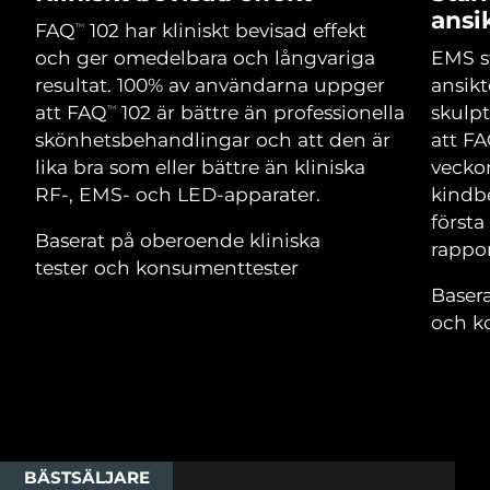
Advanced pore care essentials
For healthy hair
ansi
18% PAP
Israel
Förväntad leverans
8/12/26
FAQ
102 har kliniskt bevisad effekt
TM
Kosmetika
Man
och ger omedelbara och långvariga
EMS s
Italien
Förväntad leverans
8/8/26
resultat. 100% av användarna uppger
ansikt
att FAQ
102 är bättre än professionella
skulpt
TM
Japan
Förväntad leverans
8/11/26
skönhetsbehandlingar och att den är
att F
lika bra som eller bättre än kliniska
vecko
Handla allt
Jersey
Förväntad leverans
8/13/26
RF-, EMS- och LED-apparater.
kindbe
först
Kazakstan
Förväntad leverans
8/10/26
Baserat på oberoende kliniska
rappor
FOREO APP
tester och konsumenttester
Kuwait
Förväntad leverans
8/8/26
Basera
OM FOREO
och k
Lettland
Förväntad leverans
8/8/26
Libanon
Förväntad leverans
8/9/26
Litauen
Förväntad leverans
8/8/26
BÄSTSÄLJARE
Luxemburg
Förväntad leverans
8/8/26