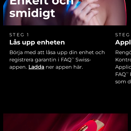
Enkelt och
smidigt
STEG 1
STEG
Lås upp enheten
Appl
Börja med att låsa upp din enhet och
Rengör
registrera garantin i FAQ
Swiss-
Kontro
TM
appen.
Ladda
ner appen här.
Applic
FAQ
TM
som du