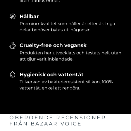
liten trådlös enhet.
Hållbar
Premiumkvalitet som håller år efter år. Inga
delar behöver bytas ut, någonsin.
Cruelty-free och vegansk
Produkten har utvecklats och testats helt utan
att djur varit inblandade.
Hygienisk och vattentät
Tillverkad av bakterieresistent silikon, 100%
vattentät, enkel att rengöra.
OBEROENDE RECENSIONER
FRÅN BAZAAR VOICE