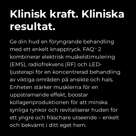
SVENSK SKÖNHETSRUTIN
Österrike
Förväntad leverans
8/8/26
Klinisk kraft. Kliniska
resultat.
Bahrain
Förväntad leverans
8/9/26
Ansiktsrengöring
Ansiktslyft
Belgien
Förväntad leverans
8/8/26
Ge din hud en föryngrande behandling
LUNA™ 4-paket
BEAR™ 2-paket
med ett enkelt knapptryck. FAQ
2
TM
Bermuda
Förväntad leverans
8/14/26
Anti-aging massage
Microcurrent toning
kombinerar elektrisk muskelstimulering
(EMS), radiofrekvens (RF) och LED-
Bosnien och
Förväntad leverans
8/11/26
ljusterapi för en koncentrerad behandling
Återfuktning
Munvård
Hercegovina
LUNA™ 4 Plus
BEAR™ 2 go
av viktiga områden på ansikte och hals.
UFO™ 3-paket
issa™ 4
Massage, LED heating
Microcurrent toning on-the-go
Enheten stärker musklerna för en
Brunei
Förväntad leverans
8/13/26
FAQ™ ANTI-AGING-BEHANDLING
Deep facial hydration
Hybrid silicone sonic toothbrush
uppstramande effekt, boostar
Bulgarien
kollagenproduktionen för att minska
Förväntad leverans
8/8/26
NEW
LUNA™ 4 Men
BEAR™ 2 eyes & lips
synliga rynkor och revitaliserar huden för
UFO™ 3 LED
issa™ 4 plus
Kanada
For men, anti-aging massage
Microcurrent line smoothing device
Förväntad leverans
8/12/26
ett yngre och fräschare utseende – enkelt
Near-infrared and red light therapy
Smart hybrid silicone sonic toothbrush
och bekvämt i ditt eget hem.
device
Anti-aging
LED-behandlingar
Chile
Förväntad leverans
8/12/26