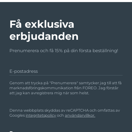
Få exklusiva
erbjudanden
Prenumerera och få 15% på din första beställning!
E-postadress
Genom att trycka på "Prenumerera" samtycker jag till att få
marknadsföringskommunikation från FOREO. Jag förstår
att jag kan avregistrera mig när som helst.
Denna webbplats skyddas av reCAPTCHA och omfattas av
Googles
integritetspolicy
och
användarvillkor.