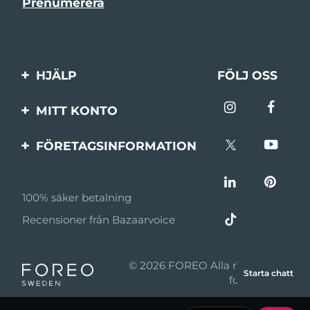
HJÄLP
FÖLJ OSS
Kontakta oss
MITT KONTO
Beställningar & leverans
Produktregistrering
FÖRETAGSINFORMATION
Garantier & returer
Support
Om FOREO
Vanliga frågor
100% säker betalning
Affiliateprogram
Batteriinformation
Recensioner från Bazaarvoice
Affiliate-nyheter
MYSA
© 2026 FOREO Alla rättigheter
Starta chatt
Återförsäljare
förbehållna
Användningsvillkor