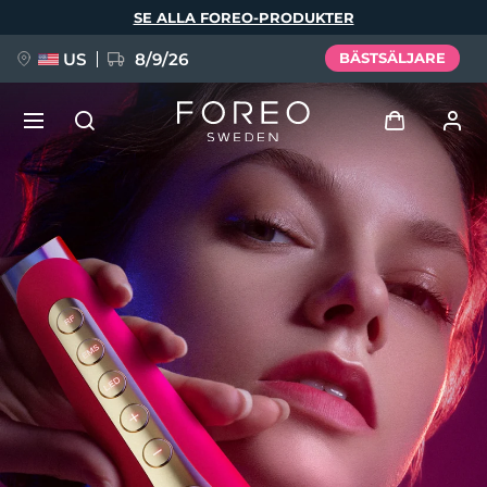
Hoppa
SE ALLA FOREO-PRODUKTER
till
huvudinnehåll
US
8/9/26
BÄSTSÄLJARE
NYHET
Logga in
Språk
BREAKING NEWS
Användarprofil
English
Deutsch
Español
Mina enheter
FAQ™ Pure Beauty-Tech Elixir
Français
Italiano
Português
Mina beställningar
Polski
Svenska
Русский
Türkçe
简体中文
繁體中文
Mina adresser
issa™ Teeth Whitening Set
Mina prenumerationer