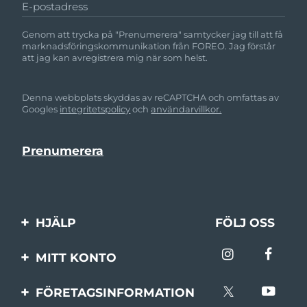
E-postadress
Genom att trycka på "Prenumerera" samtycker jag till att få
marknadsföringskommunikation från FOREO. Jag förstår
att jag kan avregistrera mig när som helst.
Denna webbplats skyddas av reCAPTCHA och omfattas av
Googles
integritetspolicy
och
användarvillkor.
HJÄLP
FÖLJ OSS
Kontakta oss
MITT KONTO
Beställningar & leverans
Produktregistrering
FÖRETAGSINFORMATION
Garantier & returer