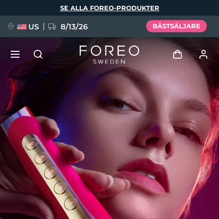
Hoppa
SE ALLA FOREO-PRODUKTER
till
huvudinnehåll
US
8/13/26
BÄSTSÄLJARE
NYHET
Logga in
Språk
BREAKING NEWS
Användarprofil
English
Deutsch
Español
Mina enheter
FAQ™ Pure Beauty-Tech Elixir
Français
Italiano
Português
Mina beställningar
Polski
Svenska
Русский
Türkçe
简体中文
繁體中文
Mina adresser
issa™ Teeth Whitening Set
Mina prenumerationer