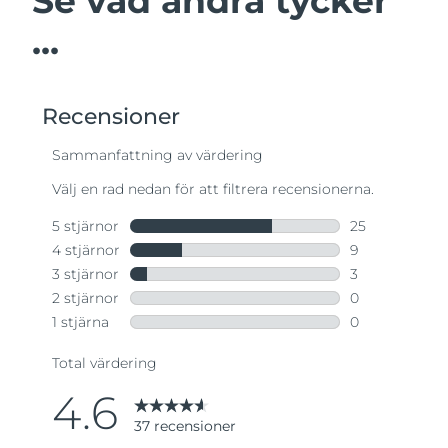
Se vad andra tycker
...