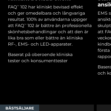
Advanced pore care essentials
For healthy hair
ansi
18% PAP
Israel
Förväntad leverans
১৬/৮/২৬
FAQ
102 har kliniskt bevisad effekt
TM
Kosmetika
Man
och ger omedelbara och långvariga
EMS s
Italien
Förväntad leverans
১২/৮/২৬
resultat. 100% av användarna uppger
ansikt
att FAQ
102 är bättre än professionella
skulpt
TM
Japan
Förväntad leverans
১৫/৮/২৬
skönhetsbehandlingar och att den är
att F
lika bra som eller bättre än kliniska
vecko
Handla allt
Jersey
Förväntad leverans
১৭/৮/২৬
RF-, EMS- och LED-apparater.
kindbe
först
Kazakstan
Förväntad leverans
১৪/৮/২৬
Baserat på oberoende kliniska
rappor
FOREO APP
tester och konsumenttester
Kuwait
Förväntad leverans
১২/৮/২৬
Basera
OM FOREO
och k
Lettland
Förväntad leverans
১২/৮/২৬
Libanon
Förväntad leverans
১৩/৮/২৬
Litauen
Förväntad leverans
১২/৮/২৬
BÄSTSÄLJARE
Luxemburg
Förväntad leverans
১২/৮/২৬