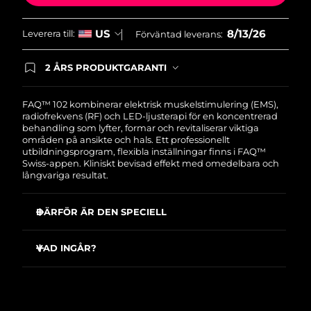
Slovakien
Förväntad leverans
১২/৮/২৬
8/13/26
US
Leverera till:
Förväntad leverans:
Slovenien
Förväntad leverans
১২/৮/২৬
2 ÅRS PRODUKTGARANTI
Produkten levereras med FOREOs heltäckande
garanti. Det betyder att vi byter ut produkten
Sydafrika
Förväntad leverans
২০/৮/২৬
utan extra kostnad om du får problem med den
FAQ™ 102 kombinerar elektrisk muskelstimulering (EMS),
inom två år efter inköpsdatum.
radiofrekvens (RF) och LED-ljusterapi för en koncentrerad
Sydkorea
Förväntad leverans
১৪/৮/২৬
behandling som lyfter, formar och revitaliserar viktiga
områden på ansikte och hals. Ett professionellt
utbildningsprogram, flexibla inställningar finns i FAQ™
Spanien
Förväntad leverans
১২/৮/২৬
Swiss-appen. Kliniskt bevisad effekt med omedelbara och
långvariga resultat.
Sverige
Förväntad leverans
১২/৮/২৬
DÄRFÖR ÄR DEN SPECIELL
Schweiz
Förväntad leverans
১২/৮/২৬
Reducerar ansiktsrynkor med mer än 12% redan vid
första användningen
VAD INGÅR?
Taiwan
Förväntad leverans
১৭/৮/২৬
Synbart jämnare och klarare hudton redan efter första
FAQ
102
™
användningen
Thailand
USB-laddkabel
Förväntad leverans
১৬/৮/২৬
Ökar hudens fuktnivå med 45% redan vid första
användningen
Ställ