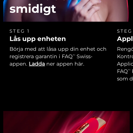
smidigt
STEG 1
STEG
Lås upp enheten
Appl
Börja med att låsa upp din enhet och
Rengör
registrera garantin i FAQ
Swiss-
Kontro
TM
appen.
Ladda
ner appen här.
Applic
FAQ
TM
som du