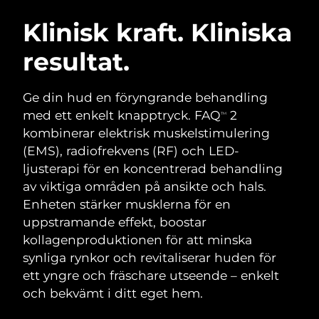
SVENSK SKÖNHETSRUTIN
Österrike
Förväntad leverans
১২/৮/২৬
Klinisk kraft. Kliniska
resultat.
Bahrain
Förväntad leverans
১৩/৮/২৬
Ansiktsrengöring
Ansiktslyft
Belgien
Förväntad leverans
১২/৮/২৬
Ge din hud en föryngrande behandling
LUNA™ 4-paket
BEAR™ 2-paket
med ett enkelt knapptryck. FAQ
2
TM
Bermuda
Förväntad leverans
১৮/৮/২৬
Anti-aging massage
Microcurrent toning
kombinerar elektrisk muskelstimulering
(EMS), radiofrekvens (RF) och LED-
Bosnien och
Förväntad leverans
১৫/৮/২৬
ljusterapi för en koncentrerad behandling
Återfuktning
Munvård
Hercegovina
LUNA™ 4 Plus
BEAR™ 2 go
av viktiga områden på ansikte och hals.
UFO™ 3-paket
issa™ 4
Massage, LED heating
Microcurrent toning on-the-go
Enheten stärker musklerna för en
Brunei
Förväntad leverans
১৭/৮/২৬
FAQ™ ANTI-AGING-BEHANDLING
Deep facial hydration
Hybrid silicone sonic toothbrush
uppstramande effekt, boostar
Bulgarien
kollagenproduktionen för att minska
Förväntad leverans
১২/৮/২৬
NEW
LUNA™ 4 Men
BEAR™ 2 eyes & lips
synliga rynkor och revitaliserar huden för
UFO™ 3 LED
issa™ 4 plus
Kanada
For men, anti-aging massage
Microcurrent line smoothing device
Förväntad leverans
১৬/৮/২৬
ett yngre och fräschare utseende – enkelt
Near-infrared and red light therapy
Smart hybrid silicone sonic toothbrush
och bekvämt i ditt eget hem.
device
Anti-aging
LED-behandlingar
Chile
Förväntad leverans
১৬/৮/২৬