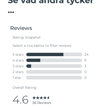
Se vad andra tycker
...