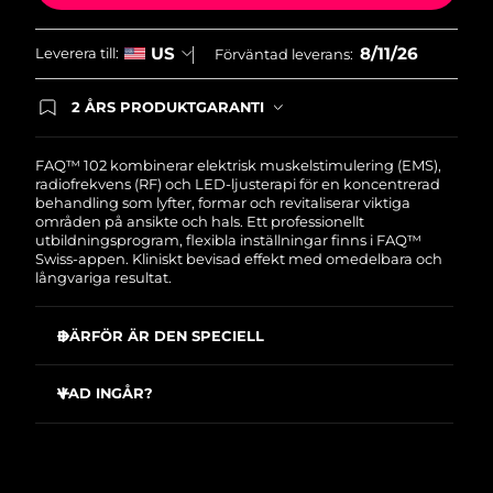
Slovakien
Förväntad leverans
8/10/26
8/11/26
US
Leverera till:
Förväntad leverans:
Slovenien
Förväntad leverans
8/10/26
2 ÅRS PRODUKTGARANTI
Produkten levereras med FOREOs heltäckande
garanti. Det betyder att vi byter ut produkten
Sydafrika
Förväntad leverans
8/18/26
utan extra kostnad om du får problem med den
FAQ™ 102 kombinerar elektrisk muskelstimulering (EMS),
inom två år efter inköpsdatum.
radiofrekvens (RF) och LED-ljusterapi för en koncentrerad
Sydkorea
Förväntad leverans
8/12/26
behandling som lyfter, formar och revitaliserar viktiga
områden på ansikte och hals. Ett professionellt
utbildningsprogram, flexibla inställningar finns i FAQ™
Spanien
Förväntad leverans
8/10/26
Swiss-appen. Kliniskt bevisad effekt med omedelbara och
långvariga resultat.
Sverige
Förväntad leverans
8/10/26
DÄRFÖR ÄR DEN SPECIELL
Schweiz
Förväntad leverans
8/10/26
Reducerar ansiktsrynkor med mer än 12% redan vid
första användningen
VAD INGÅR?
Taiwan
Förväntad leverans
8/15/26
Synbart jämnare och klarare hudton redan efter första
FAQ
102
™
användningen
Thailand
USB-laddkabel
Förväntad leverans
8/14/26
Ökar hudens fuktnivå med 45% redan vid första
användningen
Ställ