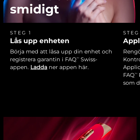
smidigt
STEG 1
STEG
Lås upp enheten
Appl
Börja med att låsa upp din enhet och
Rengör
registrera garantin i FAQ
Swiss-
Kontro
TM
appen.
Ladda
ner appen här.
Applic
FAQ
TM
som du