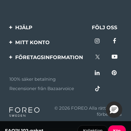
HJÄLP
FÖLJ OSS
Kontakta oss
MITT KONTO
Beställningar & leverans
Produktregistrering
FÖRETAGSINFORMATION
Garantier & returer
Support
Om FOREO
Vanliga frågor
100% säker betalning
Affiliateprogram
Batteriinformation
Recensioner från Bazaarvoice
Affiliate-nyheter
MYSA
© 2026 FOREO Alla rättigheter
Återförsäljare
förbehållna
Användningsvillkor
FAQ™ 102-paket
Kollektion
Köp