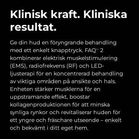
SVENSK SKÖNHETSRUTIN
Österrike
Förväntad leverans
8/10/26
Klinisk kraft. Kliniska
resultat.
Bahrain
Förväntad leverans
8/11/26
Ansiktsrengöring
Ansiktslyft
Belgien
Förväntad leverans
8/10/26
Ge din hud en föryngrande behandling
LUNA™ 4-paket
BEAR™ 2-paket
med ett enkelt knapptryck. FAQ
2
TM
Bermuda
Förväntad leverans
8/16/26
Anti-aging massage
Microcurrent toning
kombinerar elektrisk muskelstimulering
(EMS), radiofrekvens (RF) och LED-
Bosnien och
Förväntad leverans
8/13/26
ljusterapi för en koncentrerad behandling
Återfuktning
Munvård
Hercegovina
LUNA™ 4 Plus
BEAR™ 2 go
av viktiga områden på ansikte och hals.
UFO™ 3-paket
issa™ 4
Massage, LED heating
Microcurrent toning on-the-go
Enheten stärker musklerna för en
Brunei
Förväntad leverans
8/15/26
FAQ™ ANTI-AGING-BEHANDLING
Deep facial hydration
Hybrid silicone sonic toothbrush
uppstramande effekt, boostar
Bulgarien
kollagenproduktionen för att minska
Förväntad leverans
8/10/26
NEW
LUNA™ 4 Men
BEAR™ 2 eyes & lips
synliga rynkor och revitaliserar huden för
UFO™ 3 LED
issa™ 4 plus
Kanada
For men, anti-aging massage
Microcurrent line smoothing device
Förväntad leverans
8/14/26
ett yngre och fräschare utseende – enkelt
Near-infrared and red light therapy
Smart hybrid silicone sonic toothbrush
och bekvämt i ditt eget hem.
device
Anti-aging
LED-behandlingar
Chile
Förväntad leverans
8/14/26