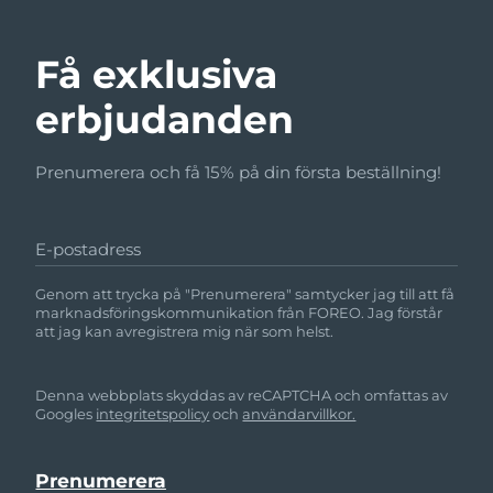
Få exklusiva
erbjudanden
Prenumerera och få 15% på din första beställning!
E-postadress
Genom att trycka på "Prenumerera" samtycker jag till att få
marknadsföringskommunikation från FOREO. Jag förstår
att jag kan avregistrera mig när som helst.
Denna webbplats skyddas av reCAPTCHA och omfattas av
Googles
integritetspolicy
och
användarvillkor.