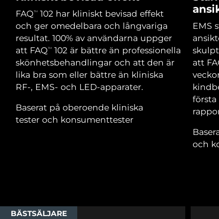
Advanced pore care essentials
For healthy hair
ansi
18% PAP
Israel
Förväntad leverans
8/14/26
FAQ
102 har kliniskt bevisad effekt
TM
Kosmetika
Man
och ger omedelbara och långvariga
EMS s
Italien
Förväntad leverans
8/10/26
resultat. 100% av användarna uppger
ansikt
att FAQ
102 är bättre än professionella
skulpt
TM
Japan
Förväntad leverans
8/13/26
skönhetsbehandlingar och att den är
att F
lika bra som eller bättre än kliniska
vecko
Handla allt
Jersey
Förväntad leverans
8/15/26
RF-, EMS- och LED-apparater.
kindbe
först
Kazakstan
Förväntad leverans
8/12/26
Baserat på oberoende kliniska
rappor
FOREO APP
tester och konsumenttester
Kuwait
Förväntad leverans
8/10/26
Basera
OM FOREO
och k
Lettland
Förväntad leverans
8/10/26
Libanon
Förväntad leverans
8/11/26
Litauen
Förväntad leverans
8/10/26
BÄSTSÄLJARE
Luxemburg
Förväntad leverans
8/10/26