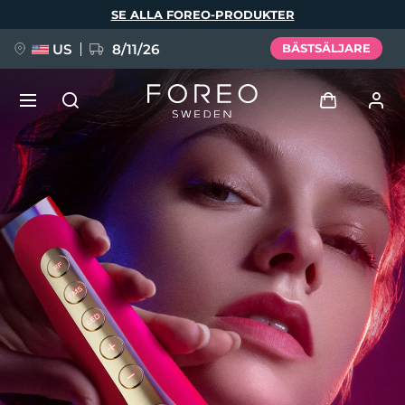
Hoppa
SE ALLA FOREO-PRODUKTER
till
huvudinnehåll
US
8/11/26
BÄSTSÄLJARE
NYHET
Logga in
Språk
BREAKING NEWS
Användarprofil
English
Deutsch
Español
Mina enheter
FAQ™ Pure Beauty-Tech Elixir
Français
Italiano
Português
Mina beställningar
Polski
Svenska
Русский
Türkçe
简体中文
繁體中文
Mina adresser
issa™ Teeth Whitening Set
Mina prenumerationer