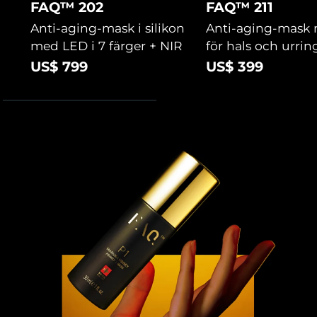
FAQ™ 202
FAQ™ 211
Turkiet
Förväntad leverans
8/11/26
Anti-aging-mask i silikon
Anti-aging-mask
Förenade
med LED i 7 färger + NIR
för hals och urri
Förväntad leverans
8/11/26
Arabemiraten
US$ 799
US$ 399
Storbritannien
Förväntad leverans
8/10/26
USA
Förväntad leverans
8/11/26
Uzbekistan
Förväntad leverans
8/15/26
Vietnam
Förväntad leverans
8/16/26