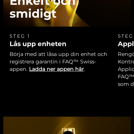
Enkelt och
smidigt
STEG 1
STEG
Lås upp enheten
Appl
Börja med att låsa upp din enhet och
Rengör
registrera garantin i FAQ™ Swiss-
Kontro
appen.
Ladda ner appen här
.
Applic
FAQ™ 
som du