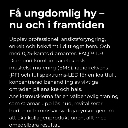
SVENSK SKÖNHETSRUTIN
Österrike
Förväntad leverans
8/10/26
Få ungdomlig hy –
nu och i framtiden
Bahrain
Förväntad leverans
8/11/26
Ansiktsrengöring
Ansiktslyft
Belgien
Förväntad leverans
8/10/26
Upplev professionell ansiktsföryngring,
LUNA™ 4-paket
BEAR™ 2-paket
enkelt och bekvämt i ditt eget hem. Och
Bermuda
Förväntad leverans
8/16/26
Anti-aging massage
Microcurrent toning
med 0,25-karats diamanter. FAQ™ 103
Diamond kombinerar elektrisk
Bosnien och
Förväntad leverans
8/13/26
muskelstimulering (EMS), radiofrekvens
Återfuktning
Munvård
Hercegovina
LUNA™ 4 Plus
BEAR™ 2 go
(RF) och fullspektrums-LED för en kraftfull,
UFO™ 3-paket
issa™ 4
Massage, LED heating
Microcurrent toning on-the-go
koncentrerad behandling av viktiga
Brunei
Förväntad leverans
8/15/26
FAQ™ ANTI-AGING-BEHANDLING
Deep facial hydration
Hybrid silicone sonic toothbrush
områden på ansikte och hals.
Bulgarien
Ansiktsmusklerna får en välbehövlig träning
Förväntad leverans
8/10/26
NEW
LUNA™ 4 Men
BEAR™ 2 eyes & lips
som stramar upp lös hud, revitaliserar
UFO™ 3 LED
issa™ 4 plus
Kanada
For men, anti-aging massage
Microcurrent line smoothing device
Förväntad leverans
8/14/26
huden och minskar synliga rynkor genom
Near-infrared and red light therapy
Smart hybrid silicone sonic toothbrush
att öka kollagenproduktionen, allt med
device
Anti-aging
LED-behandlingar
Chile
Förväntad leverans
8/14/26
omedelbara resultat.