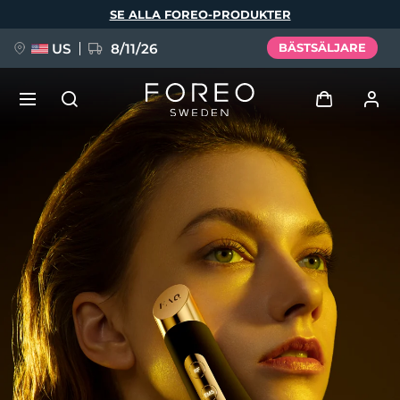
Hoppa
SE ALLA FOREO-PRODUKTER
till
huvudinnehåll
US
8/11/26
BÄSTSÄLJARE
NYHET
Logga in
Språk
BREAKING NEWS
Användarprofil
English
Deutsch
Español
Mina enheter
FAQ™ Pure Beauty-Tech Elixir
Français
Italiano
Português
Mina beställningar
Polski
Svenska
Русский
Türkçe
简体中文
繁體中文
Mina adresser
issa™ Teeth Whitening Set
Mina prenumerationer