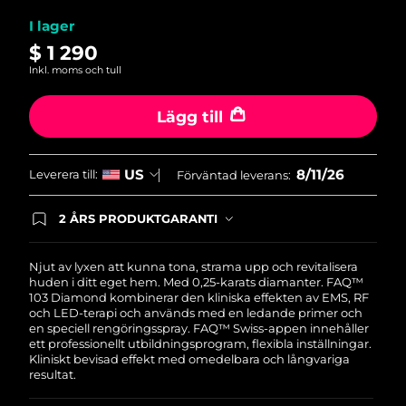
betyg.
Filippinerna
Förväntad leverans
8/13/26
Read
I lager
36
$ 1 290
Reviews.
Polen
Förväntad leverans
8/11/26
Länk
Inkl. moms och tull
till
samma
Portugal
Förväntad leverans
8/10/26
sida.
Lägg till
Puerto Rico
Förväntad leverans
8/12/26
8/11/26
US
Leverera till:
Förväntad leverans:
Qatar
Förväntad leverans
8/11/26
2 ÅRS PRODUKTGARANTI
Réunion
Förväntad leverans
8/15/26
Produkten levereras med FOREOs heltäckande
garanti. Det betyder att vi byter ut produkten
utan extra kostnad om du får problem med den
Njut av lyxen att kunna tona, strama upp och revitalisera
Rumänien
Förväntad leverans
8/10/26
inom två år efter inköpsdatum.
huden i ditt eget hem. Med 0,25-karats diamanter. FAQ™
103 Diamond kombinerar den kliniska effekten av EMS, RF
och LED-terapi och används med en ledande primer och
Ryssland
Förväntad leverans
8/18/26
en speciell rengöringsspray. FAQ™ Swiss-appen innehåller
ett professionellt utbildningsprogram, flexibla inställningar.
Saudiarabien
Kliniskt bevisad effekt med omedelbara och långvariga
Förväntad leverans
8/11/26
resultat.
Singapore
Förväntad leverans
8/12/26