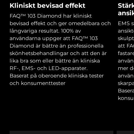
Advanced pore care essentials
For healthy hair
Kliniskt bevisad effekt
Stär
18% PAP
Israel
Förväntad leverans
8/14/26
Kosmetika
Man
ansi
FAQ™ 103 Diamond har kliniskt
Italien
Förväntad leverans
8/10/26
bevisad effekt och ger omedelbara och
EMS s
långvariga resultat. 100% av
ansikt
Japan
Förväntad leverans
8/13/26
användarna uppger att FAQ™ 103
skulpt
Diamond är bättre än professionella
att F
Handla allt
Jersey
Förväntad leverans
8/15/26
skönhetsbehandlingar och att den är
fastar
lika bra som eller bättre än kliniska
använ
Kazakstan
Förväntad leverans
8/12/26
RF-, EMS- och LED-apparater.
mer de
FOREO APP
Baserat på oberoende kliniska tester
använ
Kuwait
Förväntad leverans
8/10/26
och konsumenttester
skarpa
OM FOREO
Basera
Lettland
Förväntad leverans
8/10/26
konsu
Libanon
Förväntad leverans
8/11/26
Litauen
Förväntad leverans
8/10/26
Luxemburg
Förväntad leverans
8/10/26