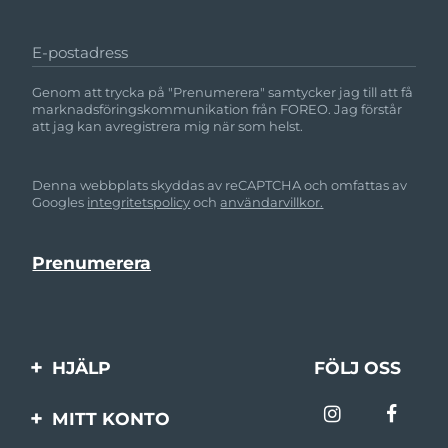
E-postadress
Genom att trycka på "Prenumerera" samtycker jag till att få
marknadsföringskommunikation från FOREO. Jag förstår
att jag kan avregistrera mig när som helst.
Denna webbplats skyddas av reCAPTCHA och omfattas av
Googles
integritetspolicy
och
användarvillkor.
HJÄLP
FÖLJ OSS
Kontakta oss
MITT KONTO
Beställningar & leverans