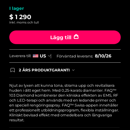
average
Filippinerna
Förväntad leverans
8/12/26
rating
I lager
value.
$ 1 290
Read
Polen
Förväntad leverans
8/10/26
36
Inkl. moms och tull
Reviews.
Same
Portugal
Förväntad leverans
8/9/26
page
Lägg till
link.
Puerto Rico
Förväntad leverans
8/11/26
8/10/26
US
Leverera till:
Förväntad leverans:
Qatar
Förväntad leverans
8/10/26
2 ÅRS PRODUKTGARANTI
Réunion
Förväntad leverans
8/14/26
Produkten levereras med FOREOs heltäckande
garanti. Det betyder att vi byter ut produkten
utan extra kostnad om du får problem med den
Njut av lyxen att kunna tona, strama upp och revitalisera
Rumänien
Förväntad leverans
8/9/26
inom två år efter inköpsdatum.
huden i ditt eget hem. Med 0,25-karats diamanter. FAQ™
103 Diamond kombinerar den kliniska effekten av EMS, RF
och LED-terapi och används med en ledande primer och
Ryssland
Förväntad leverans
8/17/26
en speciell rengöringsspray. FAQ™ Swiss-appen innehåller
ett professionellt utbildningsprogram, flexibla inställningar.
Saudiarabien
Kliniskt bevisad effekt med omedelbara och långvariga
Förväntad leverans
8/10/26
resultat.
Singapore
Förväntad leverans
8/11/26