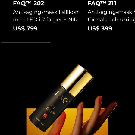
FAQ™ 202
FAQ™ 211
Turkiet
Förväntad leverans
8/10/26
Anti-aging-mask i silikon
Anti-aging-mask
Förenade
med LED i 7 färger + NIR
för hals och urri
Förväntad leverans
8/10/26
Arabemiraten
US$ 799
US$ 399
Storbritannien
Förväntad leverans
8/9/26
USA
Förväntad leverans
8/10/26
Uzbekistan
Förväntad leverans
8/14/26
Vietnam
Förväntad leverans
8/15/26