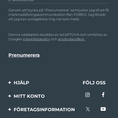
Genom att trycka på "Prenumerera" samtycker jag till att få
marknadsföringskommunikation från FOREO. Jag förstår
att jag kan avregistrera mig när som helst.
Denna webbplats skyddas av reCAPTCHA och omfattas av
Googles
integritetspolicy
och
användarvillkor.
HJÄLP
FÖLJ OSS
Kontakta oss
MITT KONTO
Beställningar & leverans
Produktregistrering
FÖRETAGSINFORMATION
Garantier & returer
Support