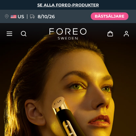
Hoppa
SE ALLA FOREO-PRODUKTER
till
huvudinnehåll
US
8/10/26
BÄSTSÄLJARE
NYHET
Logga in
Språk
BREAKING NEWS
Användarprofil
English
Deutsch
Español
Mina enheter
FAQ™ Pure Beauty-Tech Elixir
Français
Italiano
Português
Mina beställningar
Polski
Svenska
Русский
Türkçe
简体中文
繁體中文
Mina adresser
issa™ Teeth Whitening Set
Mina prenumerationer