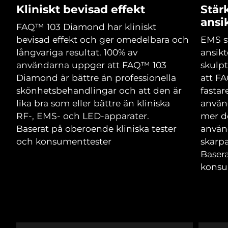
Advanced pore care essentials
For healthy hair
Kliniskt bevisad effekt
Stär
18% PAP
Israel
Förväntad leverans
8/13/26
Kosmetika
Man
ansi
FAQ™ 103 Diamond har kliniskt
Italien
Förväntad leverans
8/9/26
bevisad effekt och ger omedelbara och
EMS s
långvariga resultat. 100% av
ansikt
Japan
Förväntad leverans
8/12/26
användarna uppger att FAQ™ 103
skulpt
Diamond är bättre än professionella
att F
Handla allt
Jersey
Förväntad leverans
8/14/26
skönhetsbehandlingar och att den är
fastar
lika bra som eller bättre än kliniska
använ
Kazakstan
Förväntad leverans
8/11/26
RF-, EMS- och LED-apparater.
mer de
FOREO APP
Baserat på oberoende kliniska tester
använ
Kuwait
Förväntad leverans
8/9/26
och konsumenttester
skarpa
OM FOREO
Basera
Lettland
Förväntad leverans
8/9/26
konsu
Libanon
Förväntad leverans
8/10/26
Litauen
Förväntad leverans
8/9/26
Luxemburg
Förväntad leverans
8/9/26