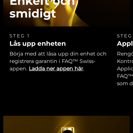
Enkelt och
smidigt
STEG 1
STEG
Lås upp enheten
Appl
Börja med att låsa upp din enhet och
Rengör
registrera garantin i FAQ™ Swiss-
Kontro
appen.
Ladda ner appen här
.
Applic
FAQ™ 
som du