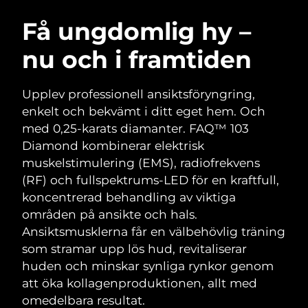
SVENSK SKÖNHETSRUTIN
Österrike
Förväntad leverans
8/9/26
Få ungdomlig hy –
nu och i framtiden
Bahrain
Förväntad leverans
8/10/26
Ansiktsrengöring
Ansiktslyft
Belgien
Förväntad leverans
8/9/26
Upplev professionell ansiktsföryngring,
LUNA™ 4-paket
BEAR™ 2-paket
enkelt och bekvämt i ditt eget hem. Och
Bermuda
Förväntad leverans
8/15/26
Anti-aging massage
Microcurrent toning
med 0,25-karats diamanter. FAQ™ 103
Diamond kombinerar elektrisk
Bosnien och
Förväntad leverans
8/12/26
muskelstimulering (EMS), radiofrekvens
Återfuktning
Munvård
Hercegovina
LUNA™ 4 Plus
BEAR™ 2 go
(RF) och fullspektrums-LED för en kraftfull,
UFO™ 3-paket
issa™ 4
Massage, LED heating
Microcurrent toning on-the-go
koncentrerad behandling av viktiga
Brunei
Förväntad leverans
8/14/26
FAQ™ ANTI-AGING-BEHANDLING
Deep facial hydration
Hybrid silicone sonic toothbrush
områden på ansikte och hals.
Bulgarien
Ansiktsmusklerna får en välbehövlig träning
Förväntad leverans
8/9/26
NEW
LUNA™ 4 Men
BEAR™ 2 eyes & lips
som stramar upp lös hud, revitaliserar
UFO™ 3 LED
issa™ 4 plus
Kanada
For men, anti-aging massage
Microcurrent line smoothing device
Förväntad leverans
8/13/26
huden och minskar synliga rynkor genom
Near-infrared and red light therapy
Smart hybrid silicone sonic toothbrush
att öka kollagenproduktionen, allt med
device
Anti-aging
LED-behandlingar
Chile
Förväntad leverans
8/13/26
omedelbara resultat.