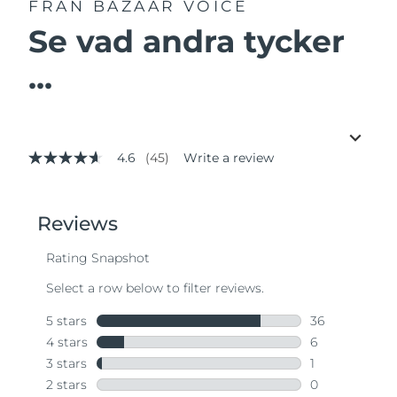
FRÅN BAZAAR VOICE
Se vad andra tycker
...
4.6
(45)
Write a review
4.6
out
of
5
stars,
average
rating
value.
Read
45
Reviews.
Same
page
link.