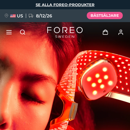
Hoppa
SE ALLA FOREO-PRODUKTER
till
huvudinnehåll
US
8/12/26
BÄSTSÄLJARE
NYHET
Logga in
Språk
BREAKING NEWS
Användarprofil
English
Deutsch
Español
Mina enheter
FAQ™ Pure Beauty-Tech Elixir
Français
Italiano
Português
Mina beställningar
Polski
Svenska
Русский
Türkçe
简体中文
繁體中文
Mina adresser
issa™ Teeth Whitening Set
Mina prenumerationer