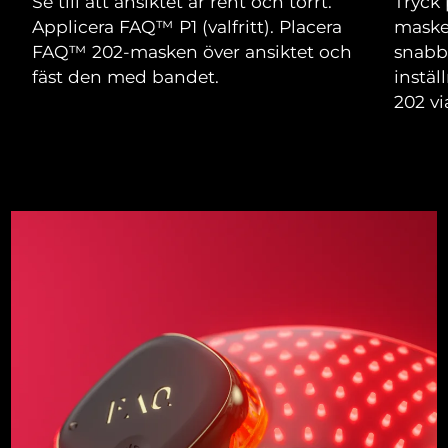
Se till att ansiktet är rent och torrt.
Tryck 
Applicera FAQ™ P1 (valfritt). Placera
maske
FAQ™ 202-masken över ansiktet och
snabb
fäst den med bandet.
instä
202 v