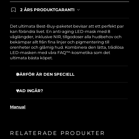
2 ÅRS PRODUKTGARANTI
Produkten levereras med FOREOs heltäckande
garanti. Det betyder att vi byter ut produkten
utan extra kostnad om du får problem med den
Det ultimata Best-Buy-paketet bevisar att ett perfekt par
inom två år efter inköpsdatum.
kan förändra livet. En anti-aging LED-mask med 8
våglängder, inklusive NIR, tillgodoser alla hudbehov och
bekämpar allt från fina linjer och pigmentering till
orenheter och glåmig hud. Kombinera den lätta, trådlösa
LED-masken med våra FAQ™-kosmetika som det
ultimata bästa köpet.
DÄRFÖR ÄR DEN SPECIELL
Kliniskt bevisat att minska rynkor med 32 % på bara 2
veckor.
VAD INGÅR?
Kliniskt bevisat att förbättra fasthet och elasticitet samt
FAQ™ 202 Ansiktsmask i silikon med LED
minska rynkor med 32 % på bara 2 veckor.
Manual
FAQ™ Red Light Peptide Serum
Minskar akne med 48 % och talg med 18 % på bara 2
veckor.
60 ml FAQ™ Silicone Cleaning Spray
Med 623 strategiskt placerade ljuspunkter får du ett
Displayställ
jämnt och effektivt ljus.
RELATERADE PRODUKTER
Tillbehörsnecessär
Kollagenstimulerande peptider, lystergivande havslilja,