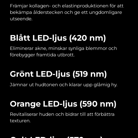
Främjar kollagen- och elastinproduktionen för att
Filippinerna
Förväntad leverans
8/14/26
bekämpa ålderstecken och ge ett ungdomligare
utseende.
Polen
Förväntad leverans
8/12/26
Portugal
Förväntad leverans
8/11/26
Blått LED-ljus (420 nm)
Eliminerar akne, minskar synliga blemmor och
Puerto Rico
Förväntad leverans
8/13/26
förebygger framtida utbrott.
Qatar
Förväntad leverans
8/12/26
Grönt LED-ljus (519 nm)
Réunion
Förväntad leverans
8/16/26
Jämnar ut hudtonen och klarar upp glåmig hy.
Rumänien
Förväntad leverans
8/11/26
Orange LED-ljus (590 nm)
Ryssland
Förväntad leverans
8/19/26
Revitaliserar huden och bidrar till att förbättra
texturen.
Saudiarabien
Förväntad leverans
8/12/26
Singapore
Förväntad leverans
8/13/26