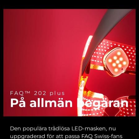
Turkiet
Förväntad leverans
8/12/26
Förenade
Förväntad leverans
8/12/26
Arabemiraten
Storbritannien
Förväntad leverans
8/11/26
USA
Förväntad leverans
8/12/26
Uzbekistan
Förväntad leverans
8/16/26
Vietnam
Förväntad leverans
8/17/26
FAQ™ 202 plus
På allmän
begäran
Den populära trådlösa LED-masken, nu
uppgraderad för att passa FAQ Swiss-fans