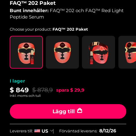
FAQ™ 202 Paket
Bunt innehåller:
FAQ™ 202 och FAQ™ Red Light
Peptide Serum
Choose your product:
FAQ™ 202 Paket
I lager
$ 849
$ 878,9
spara
$ 29,9
Inkl. moms och tull
Lägg till
8/12/26
US
Leverera till:
Förväntad leverans: