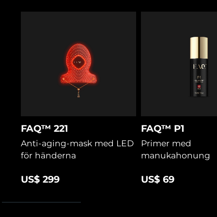
USB-kabel
återfuktande hyaluronsyra, lugnande grönt te & cica.
Snabbstartsguide
Förbereder huden, optimerar LED-effekten och stödjer
hudbarriären för bästa resultat.
Bruksanvisning
2 års garanti
FAQ™ 221
FAQ™ P1
Anti-aging-mask med LED
Primer med
för händerna
manukahonung
US$ 299
US$ 69