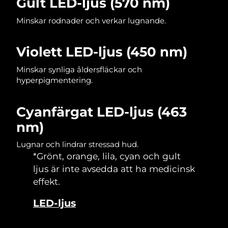
Gult LED-ljus (570 nm)
Minskar rodnader och verkar lugnande.
Slovakien
Förväntad leverans
8/11/26
Slovenien
Förväntad leverans
8/11/26
Violett LED-ljus (450 nm)
Sydafrika
Minskar synliga åldersfläckar och
Förväntad leverans
8/19/26
hyperpigmentering.
Sydkorea
Förväntad leverans
8/13/26
Cyanfärgat LED-ljus (463
Spanien
Förväntad leverans
8/11/26
nm)
Sverige
Förväntad leverans
8/11/26
Lugnar och lindrar stressad hud.
*Grönt, orange, lila, cyan och gult
Schweiz
Förväntad leverans
8/11/26
ljus är inte avsedda att ha medicinsk
effekt.
Taiwan
Förväntad leverans
8/16/26
LED-ljus
Thailand
Förväntad leverans
8/15/26