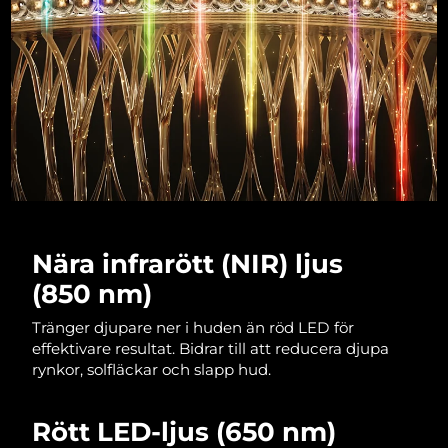
Macao SAR
Förväntad leverans
8/13/26
Malaysia
Förväntad leverans
8/14/26
Malta
Förväntad leverans
8/11/26
Mexiko
Förväntad leverans
8/15/26
Monaco
Förväntad leverans
8/12/26
Nära infrarött (NIR) ljus
Nederländerna
Förväntad leverans
8/11/26
(850 nm)
Nya Zeeland
Tränger djupare ner i huden än röd LED för
Förväntad leverans
8/11/26
effektivare resultat. Bidrar till att reducera djupa
rynkor, solfläckar och slapp hud.
Norge
Förväntad leverans
8/11/26
Oman
Förväntad leverans
8/14/26
Rött LED-ljus (650 nm)