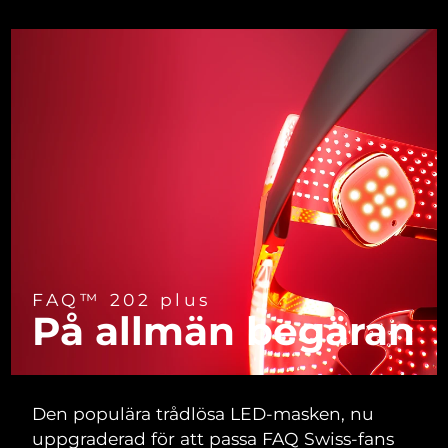
Turkiet
Förväntad leverans
11/08/2026
Förenade
Förväntad leverans
11/08/2026
Arabemiraten
Storbritannien
Förväntad leverans
10/08/2026
USA
Förväntad leverans
11/08/2026
Uzbekistan
Förväntad leverans
15/08/2026
Vietnam
Förväntad leverans
16/08/2026
FAQ™ 202 plus
På allmän
begäran
Den populära trådlösa LED-masken, nu
uppgraderad för att passa FAQ Swiss-fans