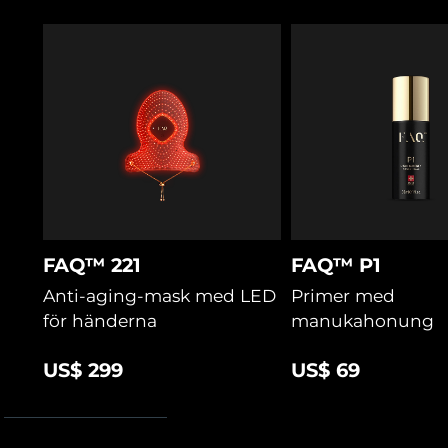
USB-kabel
återfuktande hyaluronsyra, lugnande grönt te & cica.
Snabbstartsguide
Förbereder huden, optimerar LED-effekten och stödjer
hudbarriären för bästa resultat.
Bruksanvisning
2 års garanti
FAQ™ 221
FAQ™ P1
Anti-aging-mask med LED
Primer med
för händerna
manukahonung
US$ 299
US$ 69