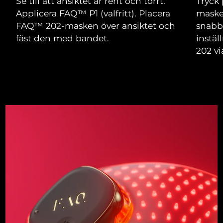
Se till att ansiktet är rent och torrt.
Tryck 
Applicera FAQ™ P1 (valfritt). Placera
maske
FAQ™ 202-masken över ansiktet och
snabb
fäst den med bandet.
instä
202 v