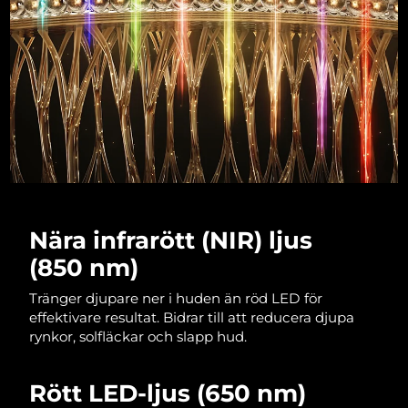
Luxemburg
Förväntad leverans
10/08/2026
Macao SAR
Förväntad leverans
12/08/2026
Malaysia
Förväntad leverans
13/08/2026
Malta
Förväntad leverans
10/08/2026
Mexiko
Förväntad leverans
14/08/2026
Monaco
Förväntad leverans
11/08/2026
Nära infrarött (NIR) ljus
(850 nm)
Nederländerna
Förväntad leverans
10/08/2026
Tränger djupare ner i huden än röd LED för
Nya Zeeland
Förväntad leverans
10/08/2026
effektivare resultat. Bidrar till att reducera djupa
rynkor, solfläckar och slapp hud.
Norge
Förväntad leverans
10/08/2026
Rött LED-ljus (650 nm)
Oman
Förväntad leverans
13/08/2026