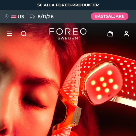
Hoppa
SE ALLA FOREO-PRODUKTER
till
huvudinnehåll
US
8/11/26
BÄSTSÄLJARE
NYHET
Logga in
Språk
BREAKING NEWS
Användarprofil
English
Deutsch
Español
Mina enheter
FAQ™ Pure Beauty-Tech Elixir
Français
Italiano
Português
Mina beställningar
Polski
Svenska
Русский
Türkçe
简体中文
繁體中文
Mina adresser
issa™ Teeth Whitening Set
Mina prenumerationer