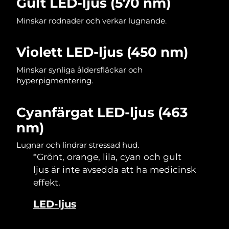
Gult LED-ljus (570 nm)
Singapore
Förväntad leverans
12/08/2026
Minskar rodnader och verkar lugnande.
Slovakien
Förväntad leverans
10/08/2026
Violett LED-ljus (450 nm)
Slovenien
Förväntad leverans
10/08/2026
Minskar synliga åldersfläckar och
Sydafrika
Förväntad leverans
18/08/2026
hyperpigmentering.
Sydkorea
Förväntad leverans
12/08/2026
Cyanfärgat LED-ljus (463
Spanien
nm)
Förväntad leverans
10/08/2026
Lugnar och lindrar stressad hud.
Sverige
Förväntad leverans
10/08/2026
*Grönt, orange, lila, cyan och gult
ljus är inte avsedda att ha medicinsk
Schweiz
Förväntad leverans
10/08/2026
effekt.
Taiwan
Förväntad leverans
15/08/2026
LED-ljus
Thailand
Förväntad leverans
14/08/2026