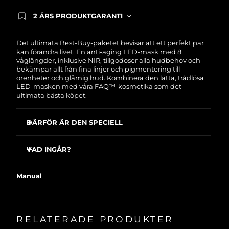
2 ÅRS PRODUKTGARANTI
Produkten levereras med FOREOs heltäckande
garanti. Det betyder att vi byter ut produkten
utan extra kostnad om du får problem med den
Det ultimata Best-Buy-paketet bevisar att ett perfekt par
inom två år efter inköpsdatum.
kan förändra livet. En anti-aging LED-mask med 8
våglängder, inklusive NIR, tillgodoser alla hudbehov och
bekämpar allt från fina linjer och pigmentering till
orenheter och glåmig hud. Kombinera den lätta, trådlösa
LED-masken med våra FAQ™-kosmetika som det
ultimata bästa köpet.
DÄRFÖR ÄR DEN SPECIELL
Kliniskt bevisat att minska rynkor med 32 % på bara 2
veckor.
VAD INGÅR?
Kliniskt bevisat att förbättra fasthet och elasticitet samt
FAQ™ 202 Ansiktsmask i silikon med LED
minska rynkor med 32 % på bara 2 veckor.
Manual
FAQ™ Red Light Peptide Serum
Minskar akne med 48 % och talg med 18 % på bara 2
veckor.
60 ml FAQ™ Silicone Cleaning Spray
Med 623 strategiskt placerade ljuspunkter får du ett
Displayställ
jämnt och effektivt ljus.
RELATERADE PRODUKTER
Tillbehörsnecessär
Kollagenstimulerande peptider, lystergivande havslilja,