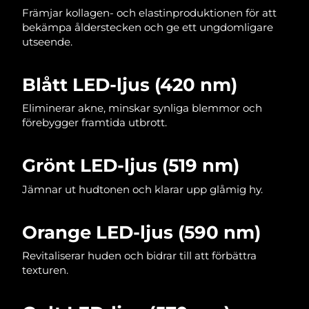
Främjar kollagen- och elastinproduktionen för att
Filippinerna
Förväntad leverans
13/08/2026
bekämpa ålderstecken och ge ett ungdomligare
utseende.
Polen
Förväntad leverans
11/08/2026
Blått LED-ljus (420 nm)
Portugal
Förväntad leverans
10/08/2026
Eliminerar akne, minskar synliga blemmor och
Puerto Rico
Förväntad leverans
12/08/2026
förebygger framtida utbrott.
Qatar
Förväntad leverans
11/08/2026
Grönt LED-ljus (519 nm)
Réunion
Förväntad leverans
15/08/2026
Jämnar ut hudtonen och klarar upp glåmig hy.
Rumänien
Förväntad leverans
10/08/2026
Orange LED-ljus (590 nm)
Ryssland
Förväntad leverans
18/08/2026
Revitaliserar huden och bidrar till att förbättra
texturen.
Saudiarabien
Förväntad leverans
11/08/2026