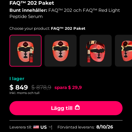
FAQ™ 202 Paket
Bunt innehåller:
FAQ™ 202 och FAQ™ Red Light
Peptide Serum
Choose your product:
FAQ™ 202 Paket
I lager
$ 849
$ 878,9
spara
$ 29,9
Inkl. moms och tull
Lägg till
8/10/26
US
Leverera till:
Förväntad leverans: