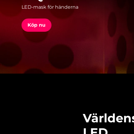
LED-mask för händerna
issa™ Teeth Whitening Set
Köp nu
FAQ™ Dual LED Panel
POPULÄR
Specialerbjudanden
Bästsäljare
Världen
LED