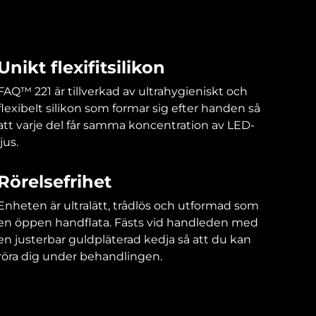
Unikt flexifitsilikon
FAQ™ 221 är tillverkad av ultrahygieniskt och
flexibelt silikon som formar sig efter handen så
att varje del får samma koncentration av LED-
ljus.
Rörelsefrihet
Enheten är ultralätt, trådlös och utformad som
en öppen handflata. Fästs vid handleden med
en justerbar guldpläterad kedja så att du kan
röra dig under behandlingen.