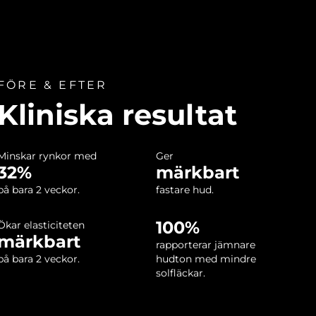
FÖRE & EFTER
Kliniska resultat
Minskar rynkor med
Ger
32%
märkbart
på bara 2 veckor.
fastare hud.
100%
Ökar elasticiteten
märkbart
rapporterar jämnare
på bara 2 veckor.
hudton med mindre
solfläckar.