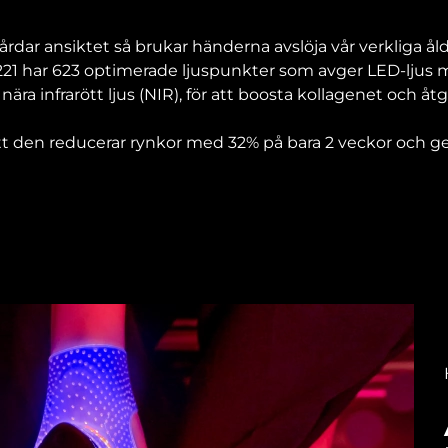
årdar ansiktet så brukar händerna avslöja vår verkliga ål
21 har 623 optimerade ljuspunkter som avger LED-ljus m
nära infrarött ljus (NIR), för att boosta kollagenet och å
 att den reducerar rynkor med 32% på bara 2 veckor och g