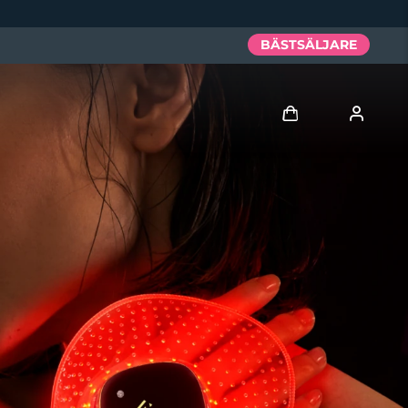
BÄSTSÄLJARE
Logga in
Användarprofil
Mina enheter
Mina beställningar
Mina adresser
Mina prenumerationer