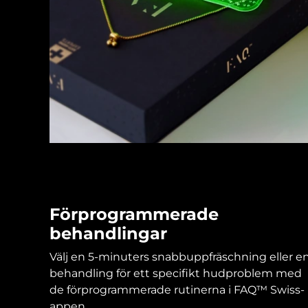
KIWI™-hudvård
All acne treatment devices
All revitalizing eye massagers
Serum
issa™ Teeth Whitening Gel
Advanced pore care essentials
For healthy hair
18% PAP
Kosmetika
Man
Handla allt
FOREO APP
Förprogrammerade
OM FOREO
behandlingar
Välj en 5-minuters snabbuppfräschning eller e
behandling för ett specifikt hudproblem med
de förprogrammerade rutinerna i FAQ™ Swiss-
appen.