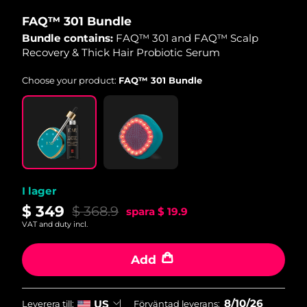
FAQ™ 301 Bundle
Macao SAR
Förväntad leverans
11/8/26
Bundle contains:
FAQ™ 301 and FAQ™ Scalp
Recovery & Thick Hair Probiotic Serum
Malaysia
Förväntad leverans
12/8/26
Choose your product:
FAQ™ 301 Bundle
Malta
Förväntad leverans
9/8/26
Mexiko
Förväntad leverans
13/8/26
Monaco
Förväntad leverans
10/8/26
I lager
Nederländerna
Förväntad leverans
9/8/26
$ 349
$ 368.9
spara
$ 19.9
Nya Zeeland
Förväntad leverans
9/8/26
VAT and duty incl.
Norge
Förväntad leverans
9/8/26
Add
Oman
Förväntad leverans
12/8/26
8/10/26
US
Leverera till:
Förväntad leverans: