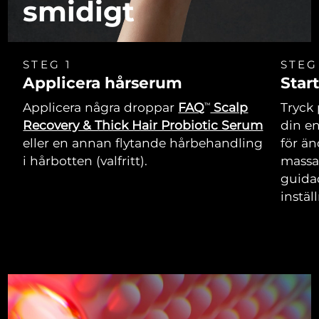
smidigt
STEG 1
STEG
Applicera hårserum
Star
Applicera några droppar
FAQ
Scalp
Tryck 
TM
Recovery & Thick Hair Probiotic Serum
din e
eller en annan flytande hårbehandling
för än
i hårbotten (valfritt).
massa
guida
instäl