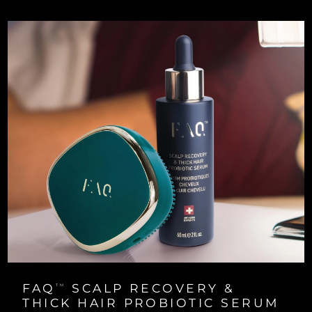
Turkiet
Förväntad leverans
10/8/26
Förenade
Förväntad leverans
10/8/26
Arabemiraten
Storbritannien
Förväntad leverans
9/8/26
USA
Förväntad leverans
10/8/26
Uzbekistan
Förväntad leverans
14/8/26
Vietnam
Förväntad leverans
15/8/26
FAQ
SCALP RECOVERY &
TM
THICK HAIR PROBIOTIC SERUM