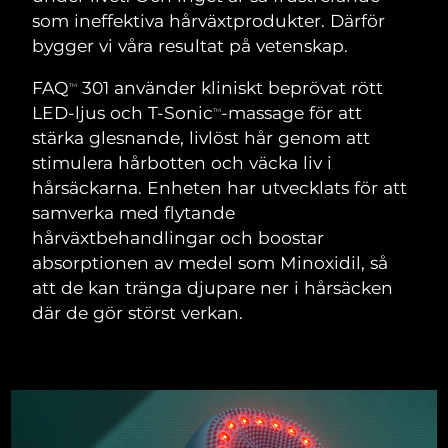
SVENSK SKÖNHETSRUTIN
som ineffektiva hårväxtprodukter. Därför
Österrike
Förväntad leverans
9/8/26
bygger vi våra resultat på vetenskap.
Bahrain
Förväntad leverans
10/8/26
FAQ
301 använder kliniskt beprövat rött
TM
LED-ljus och T-Sonic
-massage för att
TM
Ansiktsrengöring
Ansiktslyft
Belgien
Förväntad leverans
9/8/26
stärka glesnande, livlöst hår genom att
LUNA™ 4-paket
BEAR™ 2-paket
stimulera hårbotten och väcka liv i
Bermuda
Förväntad leverans
15/8/26
Anti-aging massage
Microcurrent toning
hårsäckarna. Enheten har utvecklats för att
samverka med flytande
Bosnien och
Förväntad leverans
12/8/26
hårväxtbehandlingar och boostar
Återfuktning
Munvård
Hercegovina
LUNA™ 4 Plus
BEAR™ 2 go
absorptionen av medel som Minoxidil, så
UFO™ 3-paket
issa™ 4
Massage, LED heating
Microcurrent toning on-the-go
att de kan tränga djupare ner i hårsäcken
Brunei
Förväntad leverans
14/8/26
FAQ™ ANTI-AGING-BEHANDLING
Deep facial hydration
Hybrid silicone sonic toothbrush
där de gör störst verkan.
Bulgarien
Förväntad leverans
9/8/26
NEW
LUNA™ 4 Men
BEAR™ 2 eyes & lips
UFO™ 3 LED
issa™ 4 plus
Kanada
For men, anti-aging massage
Microcurrent line smoothing device
Förväntad leverans
13/8/26
Near-infrared and red light therapy
Smart hybrid silicone sonic toothbrush
device
Anti-aging
LED-behandlingar
Chile
Förväntad leverans
13/8/26