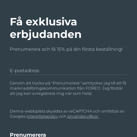
Få exklusiva
erbjudanden
Prenumerera och få 15% på din första beställning!
E-postadress
Genom att trycka på "Prenumerera" samtycker jag till att få
marknadsföringskommunikation från FOREO. Jag förstår
att jag kan avregistrera mig när som helst.
Denna webbplats skyddas av reCAPTCHA och omfattas av
Googles
integritetspolicy
och
användarvillkor.