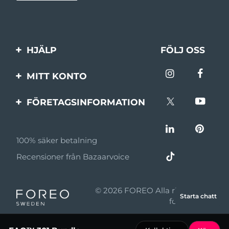
HJÄLP
FÖLJ OSS
Kontakta oss
MITT KONTO
Beställningar & leverans
Produktregistrering
FÖRETAGSINFORMATION
Garantier & returer
Support
Om FOREO
Vanliga frågor
100% säker betalning
Affiliateprogram
Batteriinformation
Recensioner från Bazaarvoice
Affiliate-nyheter
MYSA
© 2026 FOREO Alla rättigheter
Starta chatt
Återförsäljare
förbehållna
Användningsvillkor