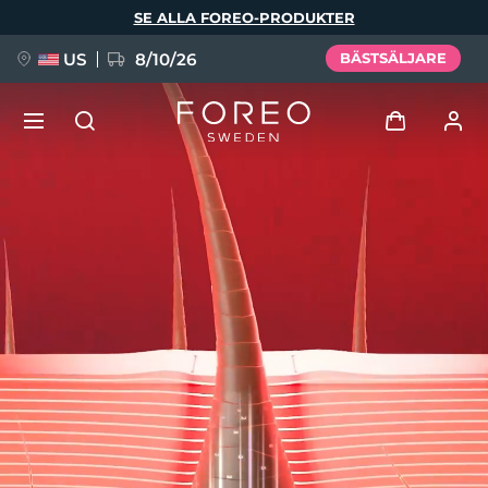
Hoppa
SE ALLA FOREO-PRODUKTER
till
huvudinnehåll
US
8/10/26
BÄSTSÄLJARE
NYHET
Logga in
Språk
BREAKING NEWS
Användarprofil
English
Deutsch
Español
Mina enheter
FAQ™ Pure Beauty-Tech Elixir
Français
Italiano
Português
Mina beställningar
Polski
Svenska
Русский
Türkçe
简体中文
繁體中文
Mina adresser
issa™ Teeth Whitening Set
Mina prenumerationer