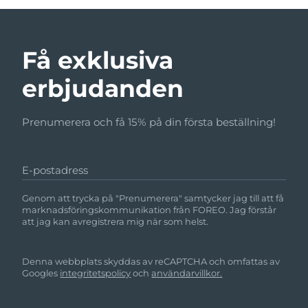
Få exklusiva
erbjudanden
Prenumerera och få 15% på din första beställning!
E-postadress
Genom att trycka på "Prenumerera" samtycker jag till att få
marknadsföringskommunikation från FOREO. Jag förstår
att jag kan avregistrera mig när som helst.
Denna webbplats skyddas av reCAPTCHA och omfattas av
Googles
integritetspolicy
och
användarvillkor.