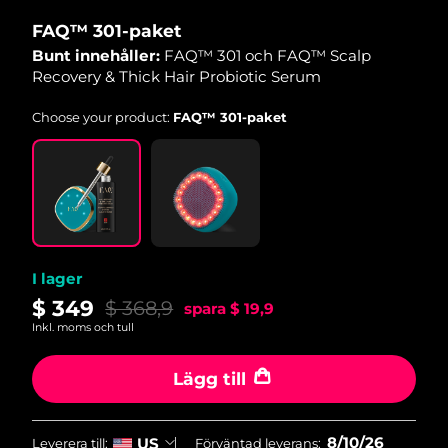
FAQ™ 301-paket
Macao SAR
Förväntad leverans
11/8/26
Bunt innehåller:
FAQ™ 301 och FAQ™ Scalp
Recovery & Thick Hair Probiotic Serum
Malaysia
Förväntad leverans
12/8/26
Choose your product:
FAQ™ 301-paket
Malta
Förväntad leverans
9/8/26
Mexiko
Förväntad leverans
13/8/26
Monaco
Förväntad leverans
10/8/26
I lager
Nederländerna
Förväntad leverans
9/8/26
$ 349
$ 368,9
spara
$ 19,9
Nya Zeeland
Förväntad leverans
9/8/26
Inkl. moms och tull
Norge
Förväntad leverans
9/8/26
Lägg till
Oman
Förväntad leverans
12/8/26
8/10/26
US
Leverera till:
Förväntad leverans: