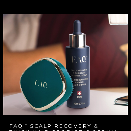
Turkiet
Förväntad leverans
10/8/26
Förenade
Förväntad leverans
10/8/26
Arabemiraten
Storbritannien
Förväntad leverans
9/8/26
USA
Förväntad leverans
10/8/26
Uzbekistan
Förväntad leverans
14/8/26
Vietnam
Förväntad leverans
15/8/26
FAQ
SCALP RECOVERY &
TM