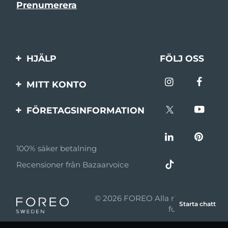
HJÄLP
FÖLJ OSS
Kontakta oss
MITT KONTO
Beställningar & leverans
Produktregistrering
FÖRETAGSINFORMATION
Garantier & returer
Support
Om FOREO
Vanliga frågor
100% säker betalning
Affiliateprogram
Batteriinformation
Recensioner från Bazaarvoice
Affiliate-nyheter
MYSA
© 2026 FOREO Alla rättigheter
Starta chatt
Återförsäljare
förbehållna