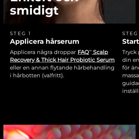
smidigt
STEG 1
STEG
Applicera hårserum
Star
Applicera några droppar
FAQ
Scalp
Tryck 
TM
Recovery & Thick Hair Probiotic Serum
din e
eller en annan flytande hårbehandling
för än
i hårbotten (valfritt).
massa
guida
instäl