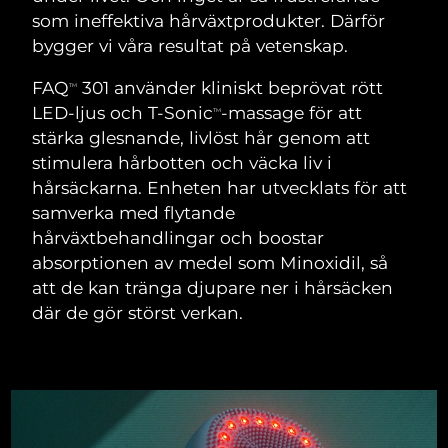
SVENSK SKÖNHETSRUTIN
som ineffektiva hårväxtprodukter. Därför
Österrike
Förväntad leverans
9/8/26
bygger vi våra resultat på vetenskap.
Bahrain
Förväntad leverans
10/8/26
FAQ
301 använder kliniskt beprövat rött
TM
LED-ljus och T-Sonic
-massage för att
TM
Ansiktsrengöring
Ansiktslyft
Belgien
Förväntad leverans
9/8/26
stärka glesnande, livlöst hår genom att
LUNA™ 4-paket
BEAR™ 2-paket
stimulera hårbotten och väcka liv i
Bermuda
Förväntad leverans
15/8/26
Anti-aging massage
Microcurrent toning
hårsäckarna. Enheten har utvecklats för att
samverka med flytande
Bosnien och
Förväntad leverans
12/8/26
hårväxtbehandlingar och boostar
Återfuktning
Munvård
Hercegovina
LUNA™ 4 Plus
BEAR™ 2 go
absorptionen av medel som Minoxidil, så
UFO™ 3-paket
issa™ 4
Massage, LED heating
Microcurrent toning on-the-go
att de kan tränga djupare ner i hårsäcken
Brunei
Förväntad leverans
14/8/26
FAQ™ ANTI-AGING-BEHANDLING
Deep facial hydration
Hybrid silicone sonic toothbrush
där de gör störst verkan.
Bulgarien
Förväntad leverans
9/8/26
NEW
LUNA™ 4 Men
BEAR™ 2 eyes & lips
UFO™ 3 LED
issa™ 4 plus
Kanada
For men, anti-aging massage
Microcurrent line smoothing device
Förväntad leverans
13/8/26
Near-infrared and red light therapy
Smart hybrid silicone sonic toothbrush
device
Anti-aging
LED-behandlingar
Chile
Förväntad leverans
13/8/26