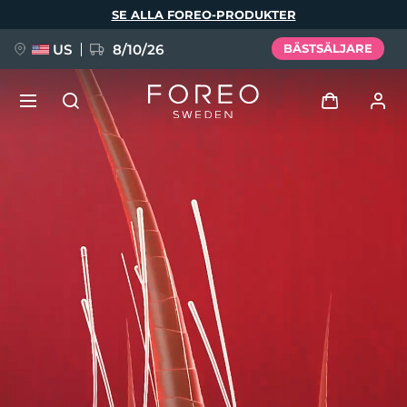
Hoppa
SE ALLA FOREO-PRODUKTER
till
huvudinnehåll
US
8/10/26
BÄSTSÄLJARE
NYHET
Logga in
Språk
BREAKING NEWS
Användarprofil
English
Deutsch
Español
Mina enheter
FAQ™ Pure Beauty-Tech Elixir
Français
Italiano
Português
Mina beställningar
Polski
Svenska
Русский
Türkçe
简体中文
繁體中文
Mina adresser
issa™ Teeth Whitening Set
Mina prenumerationer