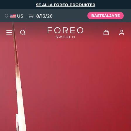
Hoppa
SE ALLA FOREO-PRODUKTER
till
huvudinnehåll
US
8/13/26
BÄSTSÄLJARE
NYHET
Logga in
Språk
BREAKING NEWS
Användarprofil
English
Deutsch
Español
Mina enheter
FAQ™ Pure Beauty-Tech Elixir
Français
Italiano
Português
Mina beställningar
Polski
Svenska
Русский
Türkçe
简体中文
繁體中文
Mina adresser
issa™ Teeth Whitening Set
Mina prenumerationer