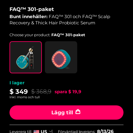
FAQ™ 301-paket
Macao SAR
Förväntad leverans
8/14/26
Bunt innehåller:
FAQ™ 301 och FAQ™ Scalp
Recovery & Thick Hair Probiotic Serum
Malaysia
Förväntad leverans
8/15/26
Choose your product:
FAQ™ 301-paket
Malta
Förväntad leverans
8/12/26
Mexiko
Förväntad leverans
8/16/26
Monaco
Förväntad leverans
8/13/26
I lager
Nederländerna
Förväntad leverans
8/12/26
$ 349
$ 368,9
spara
$ 19,9
Nya Zeeland
Förväntad leverans
8/12/26
Inkl. moms och tull
Norge
Förväntad leverans
8/12/26
Lägg till
Oman
Förväntad leverans
8/15/26
8/13/26
US
Leverera till:
Förväntad leverans: