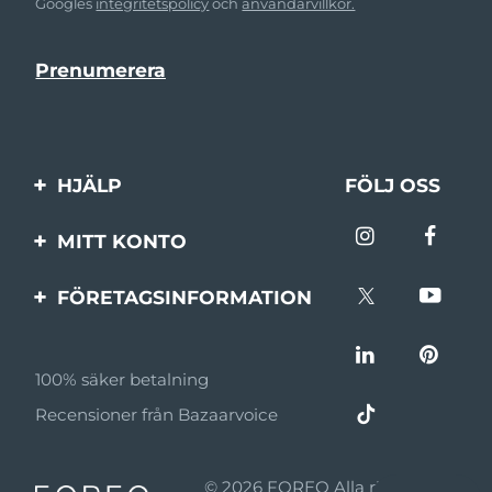
Googles
integritetspolicy
och
användarvillkor.
HJÄLP
FÖLJ OSS
Kontakta oss
MITT KONTO
Beställningar & leverans
Produktregistrering
FÖRETAGSINFORMATION
Garantier & returer
Support
Om FOREO
Vanliga frågor
100% säker betalning
Affiliateprogram
Batteriinformation
Recensioner från Bazaarvoice
Affiliate-nyheter
MYSA
© 2026 FOREO Alla rättigheter