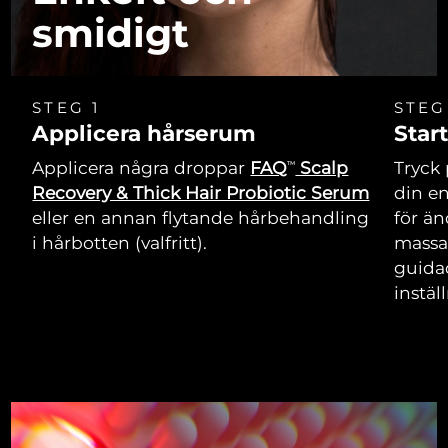
smidigt
STEG 1
STEG
Applicera hårserum
Star
Applicera några droppar
FAQ
Scalp
Tryck 
TM
Recovery & Thick Hair Probiotic Serum
din e
eller en annan flytande hårbehandling
för än
i hårbotten (valfritt).
massa
guida
instäl