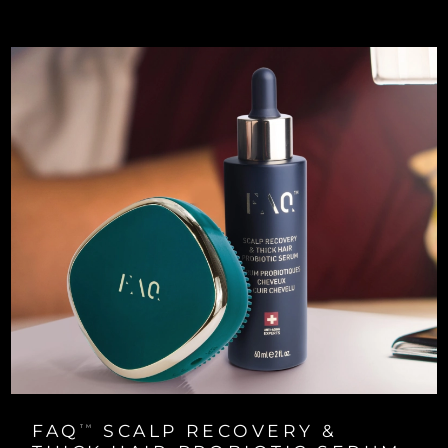
Turkiet
Förväntad leverans
8/13/26
Förenade
Förväntad leverans
8/13/26
Arabemiraten
Storbritannien
Förväntad leverans
8/12/26
USA
Förväntad leverans
8/13/26
Uzbekistan
Förväntad leverans
8/17/26
Vietnam
Förväntad leverans
8/18/26
FAQ
SCALP RECOVERY &
TM