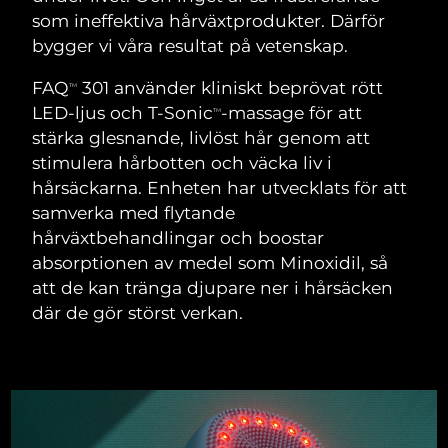
SVENSK SKÖNHETSRUTIN
som ineffektiva hårväxtprodukter. Därför
Österrike
Förväntad leverans
8/12/26
bygger vi våra resultat på vetenskap.
Bahrain
Förväntad leverans
8/13/26
FAQ
301 använder kliniskt beprövat rött
TM
LED-ljus och T-Sonic
-massage för att
TM
Ansiktsrengöring
Ansiktslyft
Belgien
Förväntad leverans
8/12/26
stärka glesnande, livlöst hår genom att
LUNA™ 4-paket
BEAR™ 2-paket
stimulera hårbotten och väcka liv i
Bermuda
Förväntad leverans
8/18/26
Anti-aging massage
Microcurrent toning
hårsäckarna. Enheten har utvecklats för att
samverka med flytande
Bosnien och
Förväntad leverans
8/15/26
hårväxtbehandlingar och boostar
Återfuktning
Munvård
Hercegovina
LUNA™ 4 Plus
BEAR™ 2 go
absorptionen av medel som Minoxidil, så
UFO™ 3-paket
issa™ 4
Massage, LED heating
Microcurrent toning on-the-go
att de kan tränga djupare ner i hårsäcken
Brunei
Förväntad leverans
8/17/26
FAQ™ ANTI-AGING-BEHANDLING
Deep facial hydration
Hybrid silicone sonic toothbrush
där de gör störst verkan.
Bulgarien
Förväntad leverans
8/12/26
NEW
LUNA™ 4 Men
BEAR™ 2 eyes & lips
UFO™ 3 LED
issa™ 4 plus
Kanada
For men, anti-aging massage
Microcurrent line smoothing device
Förväntad leverans
8/16/26
Near-infrared and red light therapy
Smart hybrid silicone sonic toothbrush
device
Anti-aging
LED-behandlingar
Chile
Förväntad leverans
8/16/26