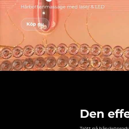
Hårbottenmassage med laser & LED
issa™ Teeth Whitening Set
Köp nu
FAQ™ Dual LED Panel
POPULÄR
Specialerbjudanden
Bästsäljare
Den eff
Trött på hårväxtprodu