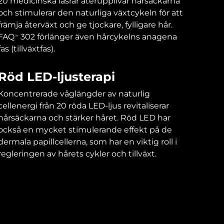
20 medicinska lasrar återupplivar hårsäckarna
och stimulerar den naturliga växtcykeln för att
främja återväxt och ge tjockare, fylligare hår.
FAQ
302 förlänger även hårcykelns anagena
TM
fas (tillväxtfas).
Röd LED-ljusterapi
Koncentrerade våglängder av naturlig
cellenergi från 20 röda LED-ljus revitaliserar
hårsäckarna och stärker håret. Röd LED har
också en mycket stimulerande effekt på de
dermala papillcellerna, som har en viktig roll i
regleringen av hårets cykler och tillväxt.