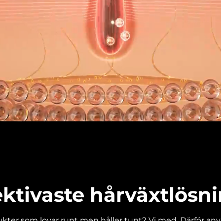
ektivaste hårväxtlösn
kter som lovar runt men håller tunt? Vi med. Därför använ