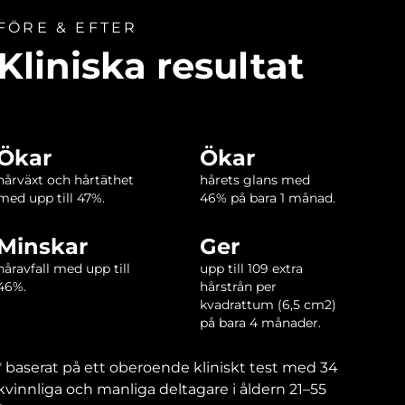
FÖRE & EFTER
Kliniska resultat
Ökar
Ökar
hårväxt och hårtäthet
hårets glans med
med upp till 47%.
46% på bara 1 månad.
Minskar
Ger
håravfall med upp till
upp till 109 extra
46%.
hårstrån per
kvadrattum (6,5 cm2)
på bara 4 månader.
‌* baserat på ett oberoende kliniskt test med 34
kvinnliga och manliga deltagare i åldern 21–55