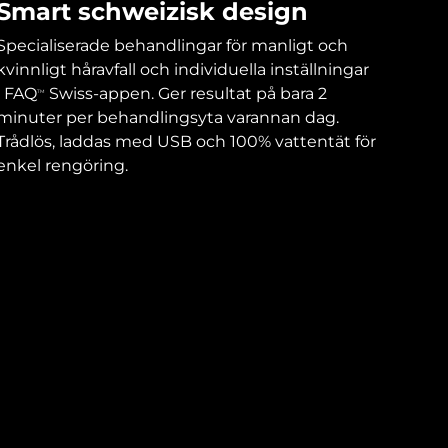
Smart schweizisk design
Specialiserade behandlingar för manligt och
kvinnligt håravfall och individuella inställningar
i FAQ
Swiss-appen. Ger resultat på bara 2
TM
minuter per behandlingsyta varannan dag.
Trådlös, laddas med USB och 100% vattentät för
enkel rengöring.