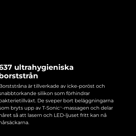
637 ultrahygieniska
borststrån
Borststråna är tillverkade av icke-poröst och
snabbtorkande silikon som förhindrar
bakterietillväxt. De sveper bort beläggningarna
som bryts upp av T-Sonic
-massagen och delar
TM
håret så att lasern och LED-ljuset fritt kan nå
hårsäckarna.