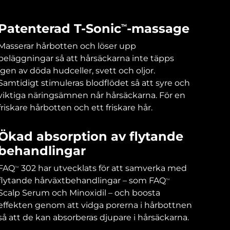
Patenterad T-Sonic
-massage
TM
Masserar hårbotten och löser upp
beläggningar så att hårsäckarna inte täpps
igen av döda hudceller, svett och oljor.
Samtidigt stimuleras blodflödet så att syre och
viktiga näringsämnen når hårsäckarna. För en
friskare hårbotten och ett friskare hår.
Ökad absorption av flytande
behandlingar
FAQ
302 har utvecklats för att samverka med
TM
flytande hårväxtbehandlingar – som FAQ
TM
Scalp Serum och Minoxidil – och boosta
effekten genom att vidga porerna i hårbottnen
så att de kan absorberas djupare i hårsäckarna.