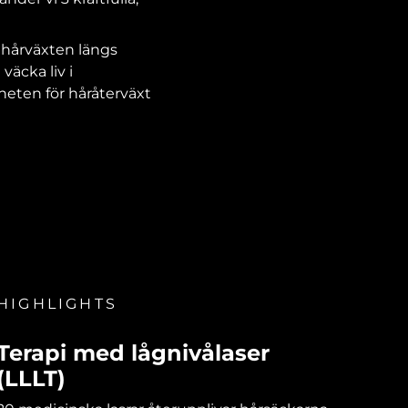
 hårväxten längs
väcka liv i
nheten för håråterväxt
HIGHLIGHTS
Terapi med lågnivålaser
(LLLT)