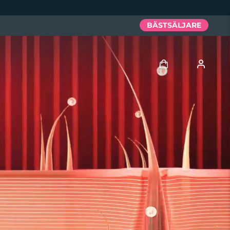
BÄSTSÄLJARE
Logga in
Användarprofil
Mina enheter
Mina beställningar
Mina adresser
Mina prenumerationer