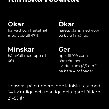
Macao SAR
Förväntad leverans
8/10/26
Malaysia
Ökar
Ökar
Förväntad leverans
8/11/26
hårväxt och hårtäthet
hårets glans med 46%
Malta
Förväntad leverans
8/8/26
med upp till 47%.
på bara 1 månad.
Mexiko
Förväntad leverans
8/12/26
Minskar
Ger
håravfall med upp till
upp till 109 extra
Monaco
Förväntad leverans
8/9/26
46%.
hårstrån per
kvadrattum (6,5 cm2)
Nederländerna
Förväntad leverans
8/8/26
på bara 4 månader.
Nya Zeeland
Förväntad leverans
8/8/26
‌* baserat på ett oberoende kliniskt test med
Norge
Förväntad leverans
8/8/26
34 kvinnliga och manliga deltagare i åldern
21–55 år
Oman
Förväntad leverans
8/11/26