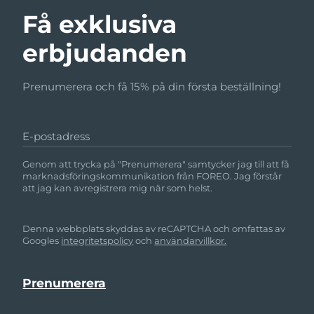
Få exklusiva
erbjudanden
Prenumerera och få 15% på din första beställning!
E-postadress
Genom att trycka på "Prenumerera" samtycker jag till att få
marknadsföringskommunikation från FOREO. Jag förstår
att jag kan avregistrera mig när som helst.
Denna webbplats skyddas av reCAPTCHA och omfattas av
Googles
integritetspolicy
och
användarvillkor.