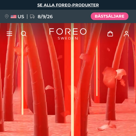
Hoppa
SE ALLA FOREO-PRODUKTER
till
huvudinnehåll
US
8/9/26
BÄSTSÄLJARE
NYHET
Logga in
Språk
BREAKING NEWS
Användarprofil
English
Deutsch
Español
Mina enheter
FAQ™ Pure Beauty-Tech Elixir
Français
Italiano
Português
Mina beställningar
Polski
Svenska
Русский
Türkçe
简体中文
繁體中文
Mina adresser
issa™ Teeth Whitening Set
Mina prenumerationer