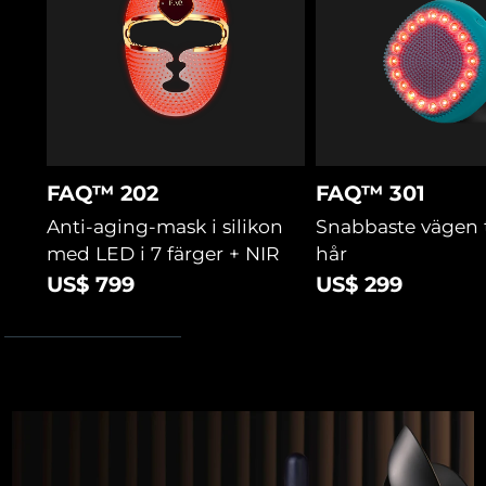
Cica förbättrar mikrocirkulationen för bättre
näringstillförsel och lugnar hårbotten.
FAQ™ 202
FAQ™ 301
Anti-aging-mask i silikon
Snabbaste vägen ti
med LED i 7 färger + NIR
hår
US$ 799
US$ 299