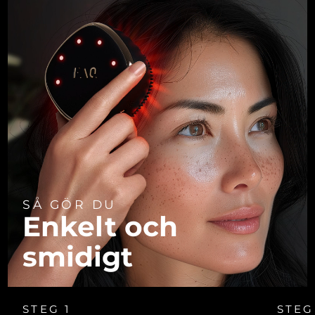
SÅ GÖR DU
Enkelt och
smidigt
STEG 1
STEG