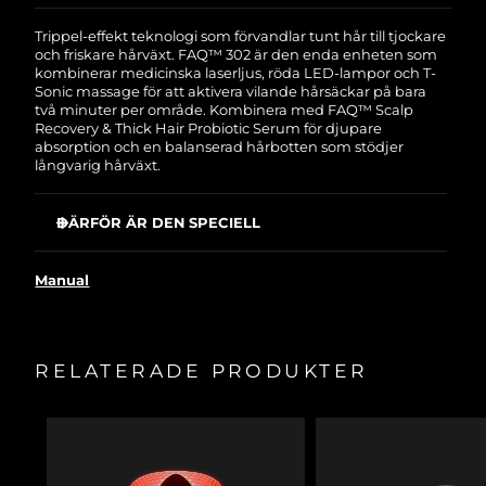
garanti. Det betyder att vi byter ut produkten
Turkiet
Förväntad leverans
8/9/26
utan extra kostnad om du får problem med den
Trippel-effekt teknologi som förvandlar tunt hår till tjockare
inom två år efter inköpsdatum.
och friskare hårväxt. FAQ™ 302 är den enda enheten som
Förenade
kombinerar medicinska laserljus, röda LED-lampor och T-
Förväntad leverans
8/9/26
Arabemiraten
Sonic massage för att aktivera vilande hårsäckar på bara
två minuter per område. Kombinera med FAQ™ Scalp
Recovery & Thick Hair Probiotic Serum för djupare
Storbritannien
Förväntad leverans
8/8/26
absorption och en balanserad hårbotten som stödjer
långvarig hårväxt.
USA
Förväntad leverans
8/9/26
DÄRFÖR ÄR DEN SPECIELL
Uzbekistan
Förväntad leverans
8/13/26
FDA-godkänd lågintensiv laserterapi återaktiverar
vilande hårsäckar med över 80% framgång.
Manual
Vietnam
Förväntad leverans
8/14/26
Öppnar tillfälligt hårbottens porer så
vätskebehandlingar absorberas djupare för maximal
effekt.
RELATERADE PRODUKTER
Silikonborst separerar håret och lossar på rester så laser
och LED-ljus når hårsäckarna ostört.
T-Sonic™ massage stimulerar blodflödet och levererar
syre och näring för friskare tillväxt.
Rödklöver blockerar DHT-hormon som orsakar håravfall.
Probiotika balanserar hårbottens mikrobiom.