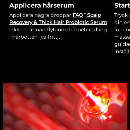
Applicera hårserum
Star
Applicera några droppar
FAQ
Scalp
Tryck 
TM
Recovery & Thick Hair Probiotic Serum
din e
eller en annan flytande hårbehandling
för än
i hårbotten (valfritt).
massa
guida
instäl