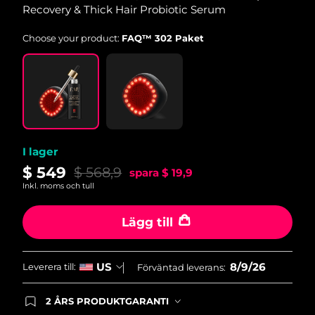
Recovery & Thick Hair Probiotic Serum
Slovakien
Förväntad leverans
8/8/26
Choose your product:
FAQ™ 302 Paket
Slovenien
Förväntad leverans
8/8/26
Sydafrika
Förväntad leverans
8/16/26
Sydkorea
Förväntad leverans
8/10/26
I lager
Spanien
Förväntad leverans
8/8/26
$ 549
$ 568,9
spara
$ 19,9
Inkl. moms och tull
Sverige
Förväntad leverans
8/8/26
Lägg till
Schweiz
Förväntad leverans
8/8/26
Taiwan
Förväntad leverans
8/13/26
8/9/26
US
Leverera till:
Förväntad leverans:
Thailand
Förväntad leverans
8/12/26
2 ÅRS PRODUKTGARANTI
Produkten levereras med FOREOs heltäckande