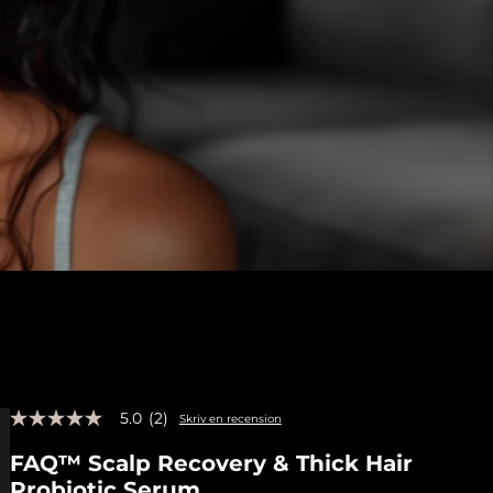
5.0
(2)
Skriv en recension
5.0
av
FAQ™ Scalp Recovery & Thick Hair
5
stjärnor,
Probiotic Serum