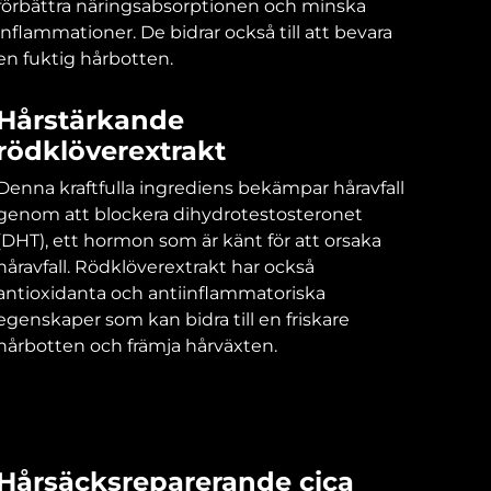
förbättra näringsabsorptionen och minska
inflammationer. De bidrar också till att bevara
en fuktig hårbotten.
Hårstärkande
rödklöverextrakt
Denna kraftfulla ingrediens bekämpar håravfall
genom att blockera dihydrotestosteronet
(DHT), ett hormon som är känt för att orsaka
håravfall. Rödklöverextrakt har också
antioxidanta och antiinflammatoriska
egenskaper som kan bidra till en friskare
hårbotten och främja hårväxten.
Hårsäcksreparerande cica