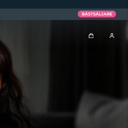
BÄSTSÄLJARE
Logga in
Användarprofil
Mina enheter
Mina beställningar
Mina adresser
Mina prenumerationer