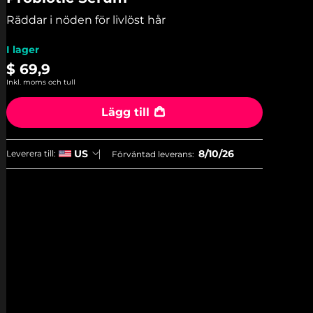
genomsnittligt
betyg.
Räddar i nöden för livlöst hår
Read
2
Reviews.
I lager
Länk
$ 69,9
till
samma
Inkl. moms och tull
sida.
Lägg till
8/10/26
US
Leverera till:
Förväntad leverans: