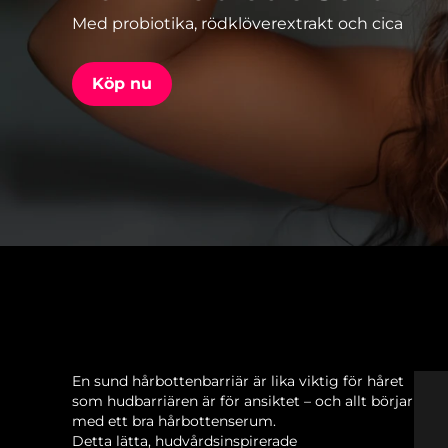
Med probiotika, rödklöverextrakt och cica
issa™ Teeth Whitening Set
Köp nu
FAQ™ Dual LED Panel
POPULÄR
Specialerbjudanden
Bästsäljare
En sund hårbottenbarriär är lika viktig för håret
som hudbarriären är för ansiktet – och allt börjar
med ett bra hårbottenserum.
Detta lätta, hudvårdsinspirerade