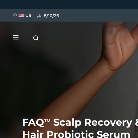
Hoppa
till
huvudinnehåll
US
8/10/26
NYHET
BREAKING NEWS
FAQ
Scalp Recovery 
TM
FAQ™ Pure Beauty-Tech Elixir
Hair Probiotic Serum