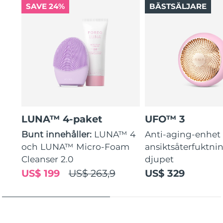
SAVE 24%
BÄSTSÄLJARE
LUNA™ 4-paket
UFO™ 3
Bunt innehåller:
LUNA™ 4
Anti-aging-enhet 
och LUNA™ Micro-Foam
ansiktsåterfuktni
Cleanser 2.0
djupet
US$ 199
US$ 263,9
US$ 329