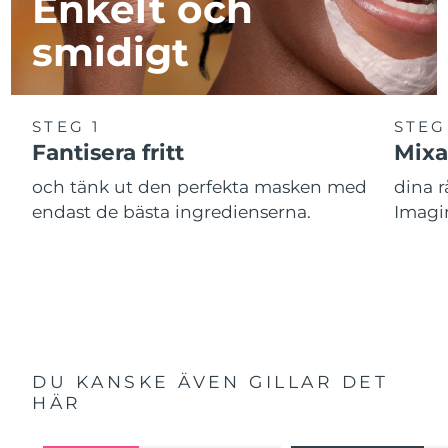
Enkelt och
smidigt
STEG 1
STEG
Fantisera fritt
Mixa
och tänk ut den perfekta masken med
dina 
endast de bästa ingredienserna.
Imagi
DU KANSKE ÄVEN GILLAR DET
HÄR