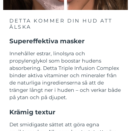
Förväntad leverans
Malta
09/08/2026
Mexiko
Förväntad leverans
13/08/2026
DETTA KOMMER DIN HUD ATT
ÄLSKA
Monaco
Förväntad leverans
10/08/2026
Supereffektiva masker
Förväntad leverans
Nederländerna
09/08/2026
Innehåller estrar, linolsyra och
propylenglykol som boostar hudens
Förväntad leverans
Nya Zeeland
absorbering. Detta Triple Infusion Complex
09/08/2026
binder aktiva vitaminer och mineraler från
Förväntad leverans
de naturliga ingredienserna så att de
Norge
09/08/2026
tränger långt ner i huden – och verkar både
på ytan och på djupet.
Oman
Förväntad leverans
12/08/2026
Krämig textur
Filippinerna
Förväntad leverans
12/08/2026
Det smidigaste sättet att göra egna
Polen
Förväntad leverans
10/08/2026