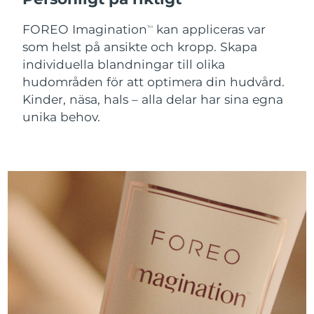
FOREO Imagination
kan appliceras var
Förväntad leverans
TM
Slovenien
09/08/2026
som helst på ansikte och kropp. Skapa
individuella blandningar till olika
Sydafrika
Förväntad leverans
17/08/2026
hudområden för att optimera din hudvård.
Kinder, näsa, hals – alla delar har sina egna
Sydkorea
Förväntad leverans
11/08/2026
unika behov.
Förväntad leverans
Spanien
09/08/2026
Förväntad leverans
Sverige
09/08/2026
Förväntad leverans
Schweiz
09/08/2026
Taiwan
Förväntad leverans
14/08/2026
Thailand
Förväntad leverans
13/08/2026