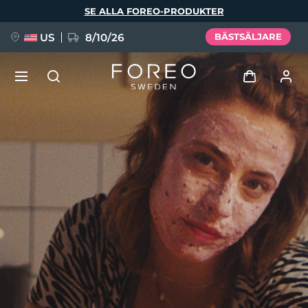
Hoppa
SE ALLA FOREO-PRODUKTER
till
huvudinnehåll
US
8/10/26
BÄSTSÄLJARE
NYHET
Logga in
Språk
BREAKING NEWS
Användarprofil
English
Deutsch
Español
Mina enheter
FAQ™ Pure Beauty-Tech Elixir
Français
Italiano
Português
Mina beställningar
Polski
Svenska
Русский
Türkçe
简体中文
繁體中文
Mina adresser
issa™ Teeth Whitening Set
Mina prenumerationer