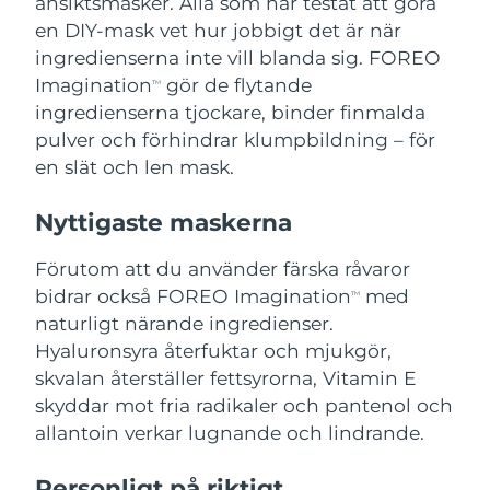
ansiktsmasker. Alla som har testat att göra
en DIY-mask vet hur jobbigt det är när
Förväntad leverans
Portugal
09/08/2026
ingredienserna inte vill blanda sig. FOREO
Imagination
gör de flytande
TM
Puerto Rico
Förväntad leverans
11/08/2026
ingredienserna tjockare, binder finmalda
pulver och förhindrar klumpbildning – för
Qatar
Förväntad leverans
10/08/2026
en slät och len mask.
Réunion
Förväntad leverans
14/08/2026
Nyttigaste maskerna
Förväntad leverans
Rumänien
Förutom att du använder färska råvaror
09/08/2026
bidrar också FOREO Imagination
med
TM
Ryssland
Förväntad leverans
17/08/2026
naturligt närande ingredienser.
Hyaluronsyra återfuktar och mjukgör,
Saudiarabien
Förväntad leverans
10/08/2026
skvalan återställer fettsyrorna, Vitamin E
skyddar mot fria radikaler och pantenol och
Singapore
Förväntad leverans
11/08/2026
allantoin verkar lugnande och lindrande.
Förväntad leverans
Slovakien
Personligt på riktigt
09/08/2026