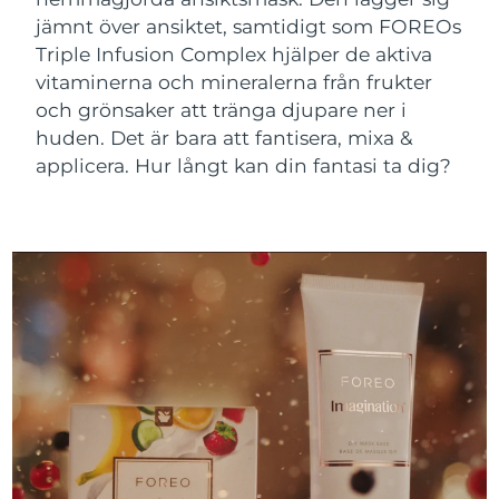
Advanced pore care essentials
Ungern
For healthy hair
09/08/2026
18% PAP
jämnt över ansiktet, samtidigt som FOREOs
Kosmetika
Man
Triple Infusion Complex hjälper de aktiva
Island
Förväntad leverans
10/08/2026
vitaminerna och mineralerna från frukter
och grönsaker att tränga djupare ner i
Förväntad leverans
Indonesien
07/08/2026
huden. Det är bara att fantisera, mixa &
applicera. Hur långt kan din fantasi ta dig?
Handla allt
Förväntad leverans
Irland
09/08/2026
Isle of Man
Förväntad leverans
11/08/2026
FOREO APP
Israel
Förväntad leverans
13/08/2026
OM FOREO
Förväntad leverans
Italien
09/08/2026
Japan
Förväntad leverans
12/08/2026
Jersey
Förväntad leverans
14/08/2026