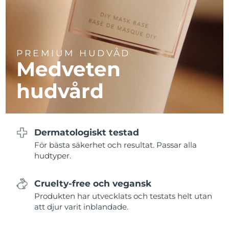
Turkiet
Förväntad leverans
10/08/2026
Förenade
Förväntad leverans
10/08/2026
Arabemiraten
PREMIUM HUDVÅD
Medveten
Förväntad leverans
Storbritannien
09/08/2026
hudvård
USA
Förväntad leverans
10/08/2026
Uzbekistan
Förväntad leverans
14/08/2026
Dermatologiskt testad
För bästa säkerhet och resultat. Passar alla
Vietnam
Förväntad leverans
15/08/2026
hudtyper.
Cruelty-free och vegansk
Produkten har utvecklats och testats helt utan
att djur varit inblandade.