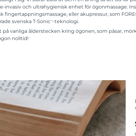
icke-invasiv och ultrahygienisk enhet för ögonmassage. 
tisk fingertappningsmassage, eller akupressur, som FOREO 
rade svenska T-Sonic
-teknologi.
TM
kt på vanliga ålderstecken kring ögonen, som påsar, mör
ögon nolltid!