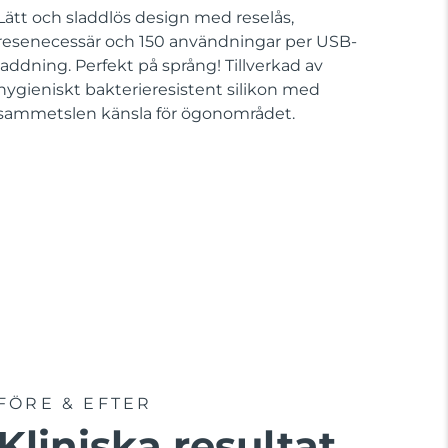
Lätt och sladdlös design med reselås,
resenecessär och 150 användningar per USB-
laddning. Perfekt på språng! Tillverkad av
hygieniskt bakterieresistent silikon med
sammetslen känsla för ögonområdet.
FÖRE & EFTER
Kliniska resultat