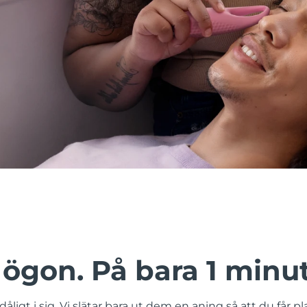
ögon. På bara 1 minut
åligt i sig. Vi slätar bara ut dem en aning så att du får plat