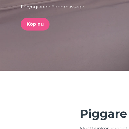
Föryngrande ögonmassage
issa™ Teeth Whitening Set
Köp nu
FAQ™ Dual LED Panel
POPULÄR
Specialerbjudanden
Bästsäljare
Piggare 
Skrattrynkor är inget d