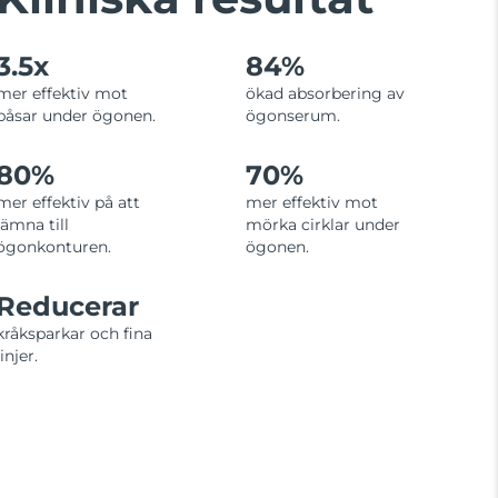
3.5x
84%
mer effektiv mot
ökad absorbering av
påsar under ögonen.
ögonserum.
80%
70%
mer effektiv på att
mer effektiv mot
jämna till
mörka cirklar under
ögonkonturen.
ögonen.
Reducerar
kråksparkar och fina
linjer.