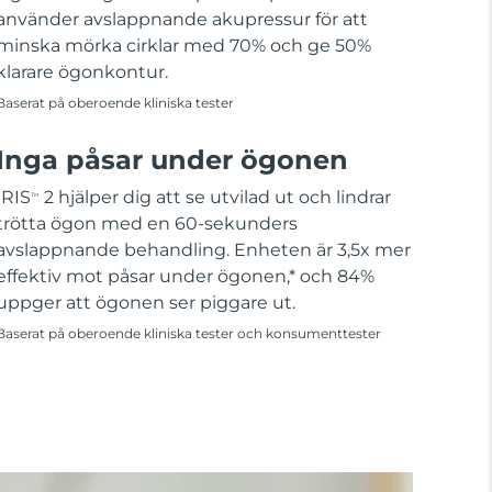
använder avslappnande akupressur för att
minska mörka cirklar med 70% och ge 50%
klarare ögonkontur.
Baserat på oberoende kliniska tester
Inga påsar under ögonen
IRIS
2 hjälper dig att se utvilad ut och lindrar
TM
trötta ögon med en 60-sekunders
avslappnande behandling. Enheten är 3,5x mer
effektiv mot påsar under ögonen,* och 84%
uppger att ögonen ser piggare ut.
Baserat på oberoende kliniska tester och konsumenttester