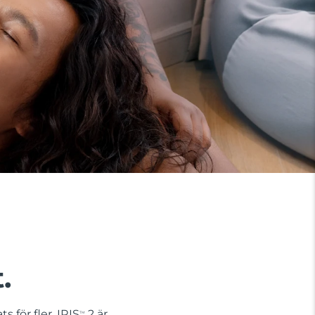
.
s för fler. IRIS
2 är
TM