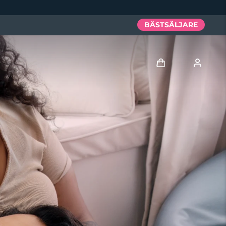
BÄSTSÄLJARE
Logga in
Användarprofil
Mina enheter
Mina beställningar
Mina adresser
Mina prenumerationer