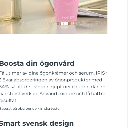
Boosta din ögonvård
Få ut mer av dina ögonkrämer och serum. IRIS
TM
2 ökar absorberingen av ögonprodukter med
84%, så att de tränger djupt ner i huden där de
har störst verkan. Använd mindre och få bättre
resultat.
Baserat på oberoende kliniska tester
Smart svensk design