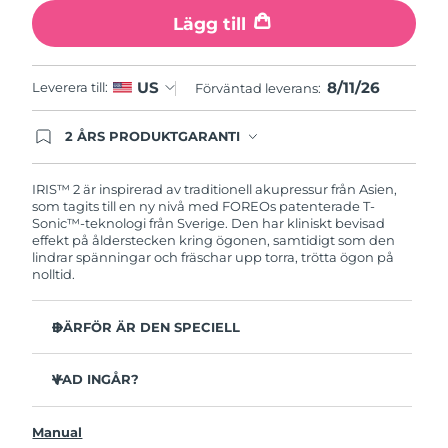
Turkiet
Förväntad leverans
8/11/26
Lägg till
Förenade
Förväntad leverans
8/11/26
Arabemiraten
8/11/26
US
Leverera till:
Förväntad leverans:
Storbritannien
Förväntad leverans
8/10/26
2 ÅRS PRODUKTGARANTI
Produkten levereras med FOREOs heltäckande
garanti. Det betyder att vi byter ut produkten
USA
Förväntad leverans
8/11/26
utan extra kostnad om du får problem med den
IRIS™ 2 är inspirerad av traditionell akupressur från Asien,
inom två år efter inköpsdatum.
som tagits till en ny nivå med FOREOs patenterade T-
Sonic™-teknologi från Sverige. Den har kliniskt bevisad
Uzbekistan
Förväntad leverans
8/15/26
effekt på ålderstecken kring ögonen, samtidigt som den
lindrar spänningar och fräschar upp torra, trötta ögon på
Vietnam
Förväntad leverans
8/16/26
nolltid.
DÄRFÖR ÄR DEN SPECIELL
Oftalmologiskt testad, säker och effektiv enhet för
ögonvård.
VAD INGÅR?
3,5x mer effektiv mot mörka ringar under ögonen*
IRIS
2
™
Minskar mörka ringar med 70% och kråkfötter och fina
Manual
USB-laddkabel
linjer med 43%*