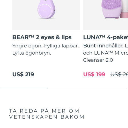
BEAR™ 2 eyes & lips
LUNA™ 4-pake
Yngre ögon. Fylliga läppar.
Bunt innehåller:
Lyfta ögonbryn.
och LUNA™ Micr
Cleanser 2.0
US$ 219
US$ 199
US$ 2
TA REDA PÅ MER OM
VETENSKAPEN BAKOM