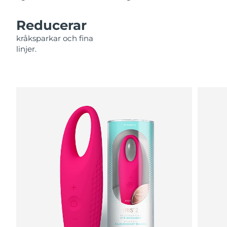
Filippinerna
Förväntad leverans
8/13/26
Reducerar
Polen
Förväntad leverans
8/11/26
kråksparkar och fina
linjer.
Portugal
Förväntad leverans
8/10/26
Puerto Rico
Förväntad leverans
8/12/26
Qatar
Förväntad leverans
8/11/26
Réunion
Förväntad leverans
8/15/26
Rumänien
Förväntad leverans
8/10/26
Ryssland
Förväntad leverans
8/18/26
Saudiarabien
Förväntad leverans
8/11/26
Singapore
Förväntad leverans
8/12/26