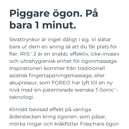
SVENSK SKÖNHETSRUTIN
Österrike
Förväntad leverans
8/10/26
Piggare ögon. På
bara 1 minut.
Bahrain
Förväntad leverans
8/11/26
Ansiktsrengöring
Ansiktslyft
Belgien
Förväntad leverans
8/10/26
Skrattrynkor är inget dåligt i sig. Vi slätar
LUNA™ 4-paket
BEAR™ 2-paket
bara ut dem en aning så att du får plats för
Bermuda
Förväntad leverans
8/16/26
Anti-aging massage
Microcurrent toning
fler. IRIS
2 är en snabb, effektiv, icke-invasiv
TM
och ultrahygienisk enhet för ögonmassage.
Bosnien och
Förväntad leverans
8/13/26
Inspirationen kommer från traditionell
Återfuktning
Munvård
Hercegovina
LUNA™ 4 Plus
BEAR™ 2 go
asiatisk fingertappningsmassage, eller
UFO™ 3-paket
issa™ 4
Massage, LED heating
Microcurrent toning on-the-go
akupressur, som FOREO har lyft till en ny
Brunei
Förväntad leverans
8/15/26
FAQ™ ANTI-AGING-BEHANDLING
Deep facial hydration
Hybrid silicone sonic toothbrush
nivå med sin patenterade svenska T-Sonic
-
TM
Bulgarien
teknologi.
Förväntad leverans
8/10/26
NEW
LUNA™ 4 Men
BEAR™ 2 eyes & lips
UFO™ 3 LED
issa™ 4 plus
Kliniskt bevisad effekt på vanliga
Kanada
For men, anti-aging massage
Microcurrent line smoothing device
Förväntad leverans
8/14/26
Near-infrared and red light therapy
ålderstecken kring ögonen, som påsar,
Smart hybrid silicone sonic toothbrush
device
Anti-aging
LED-behandlingar
Chile
mörka ringar och kråkfötter Fräschare ögon
Förväntad leverans
8/14/26