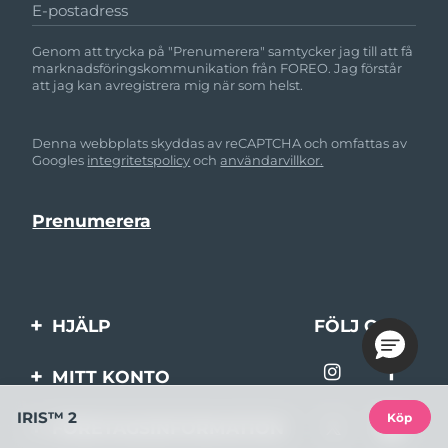
E-postadress
Genom att trycka på "Prenumerera" samtycker jag till att få
marknadsföringskommunikation från FOREO. Jag förstår
att jag kan avregistrera mig när som helst.
Denna webbplats skyddas av reCAPTCHA och omfattas av
Googles
integritetspolicy
och
användarvillkor.
HJÄLP
FÖLJ OSS
Kontakta oss
MITT KONTO
Beställningar & leverans
IRIS™ 2
Produktregistrering
Köp
FÖRETAGSINFORMATION
Garantier & returer