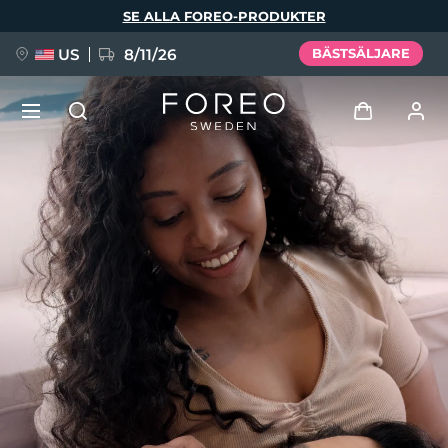
Hoppa
SE ALLA FOREO-PRODUKTER
till
huvudinnehåll
US
8/11/26
BÄSTSÄLJARE
NYHET
Logga in
Språk
BREAKING NEWS
Användarprofil
English
Deutsch
Español
Mina enheter
FAQ™ Pure Beauty-Tech Elixir
Français
Italiano
Português
Mina beställningar
Polski
Svenska
Русский
Türkçe
简体中文
繁體中文
Mina adresser
issa™ Teeth Whitening Set
Mina prenumerationer