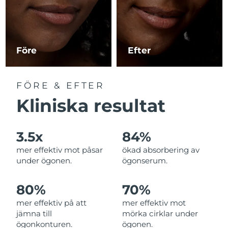
Macao SAR
Förväntad leverans
8/12/26
Malaysia
Förväntad leverans
8/13/26
Före
Efter
Malta
Förväntad leverans
8/10/26
FÖRE & EFTER
Mexiko
Förväntad leverans
8/14/26
Kliniska resultat
Monaco
Förväntad leverans
8/11/26
3.5x
84%
Nederländerna
Förväntad leverans
8/10/26
mer effektiv mot påsar
ökad absorbering av
under ögonen.
ögonserum.
Nya Zeeland
Förväntad leverans
8/10/26
80%
70%
Norge
Förväntad leverans
8/10/26
mer effektiv på att
mer effektiv mot
jämna till
mörka cirklar under
Oman
Förväntad leverans
8/13/26
ögonkonturen.
ögonen.