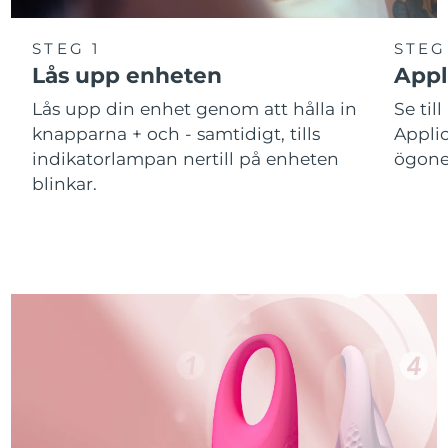
STEG 1
STEG
Lås upp enheten
Appl
Lås upp din enhet genom att hålla in
Se till
knapparna + och - samtidigt, tills
Applic
indikatorlampan nertill på enheten
ögone
blinkar.