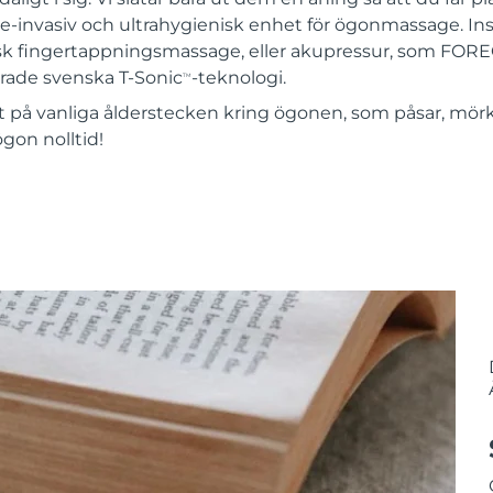
icke-invasiv och ultrahygienisk enhet för ögonmassage. 
tisk fingertappningsmassage, eller akupressur, som FOREO 
rade svenska T-Sonic
-teknologi.
TM
kt på vanliga ålderstecken kring ögonen, som påsar, mör
ögon nolltid!