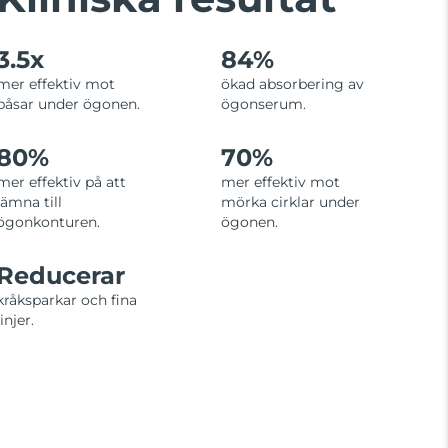
3.5x
84%
mer effektiv mot
ökad absorbering av
påsar under ögonen.
ögonserum.
80%
70%
mer effektiv på att
mer effektiv mot
jämna till
mörka cirklar under
ögonkonturen.
ögonen.
Reducerar
kråksparkar och fina
linjer.