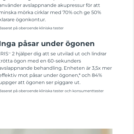
använder avslappnande akupressur för att
minska mörka cirklar med 70% och ge 50%
klarare ögonkontur.
Baserat på oberoende kliniska tester
Inga påsar under ögonen
IRIS
2 hjälper dig att se utvilad ut och lindrar
TM
trötta ögon med en 60-sekunders
avslappnande behandling. Enheten är 3,5x mer
effektiv mot påsar under ögonen,* och 84%
uppger att ögonen ser piggare ut.
Baserat på oberoende kliniska tester och konsumenttester