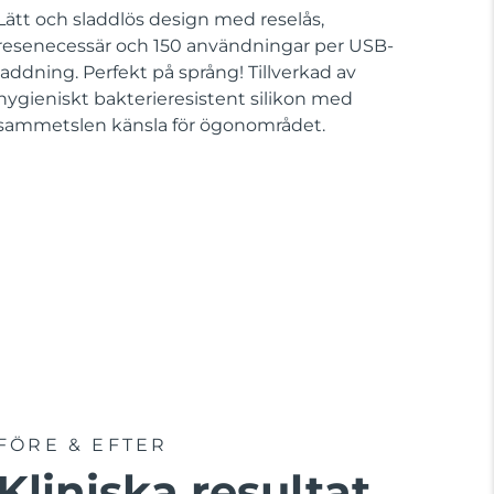
Lätt och sladdlös design med reselås,
resenecessär och 150 användningar per USB-
laddning. Perfekt på språng! Tillverkad av
hygieniskt bakterieresistent silikon med
sammetslen känsla för ögonområdet.
FÖRE & EFTER
Kliniska resultat