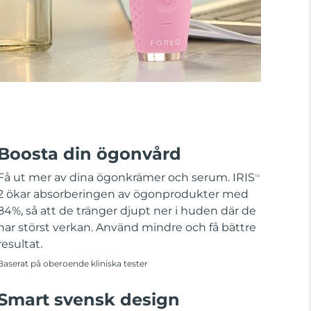
Boosta din ögonvård
Få ut mer av dina ögonkrämer och serum. IRIS
TM
2 ökar absorberingen av ögonprodukter med
84%, så att de tränger djupt ner i huden där de
har störst verkan. Använd mindre och få bättre
resultat.
Baserat på oberoende kliniska tester
Smart svensk design