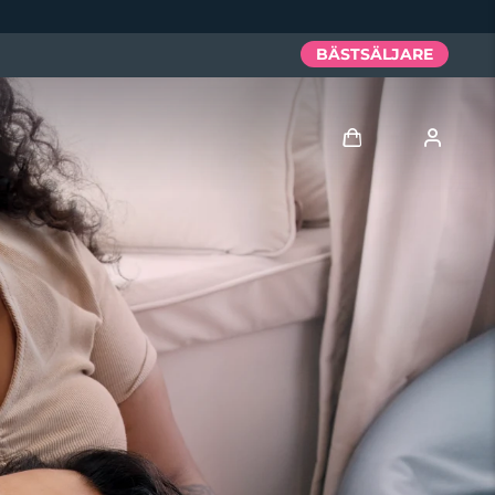
BÄSTSÄLJARE
Logga in
Användarprofil
Mina enheter
Mina beställningar
Mina adresser
Mina prenumerationer