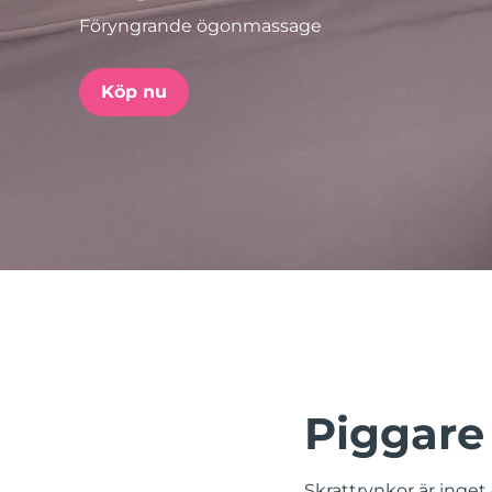
Föryngrande ögonmassage
issa™ Teeth Whitening Set
Köp nu
FAQ™ Dual LED Panel
POPULÄR
Specialerbjudanden
Bästsäljare
Piggare 
Skrattrynkor är inget d