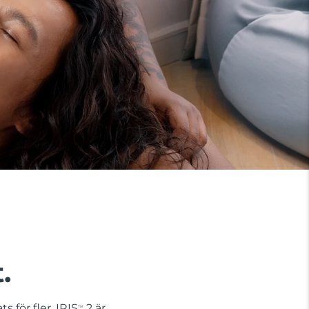
.
s för fler. IRIS
2 är
TM