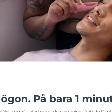
ögon. På bara 1 minut
åligt i sig. Vi slätar bara ut dem en aning så att du får plat