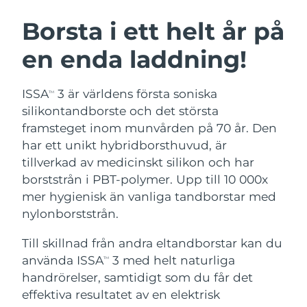
SVENSK SKÖNHETSRUTIN
Österrike
Förväntad leverans
8/12/26
Borsta i ett helt år på
en enda laddning!
Bahrain
Förväntad leverans
8/13/26
Ansiktsrengöring
Ansiktslyft
Belgien
Förväntad leverans
8/12/26
ISSA
3 är världens första soniska
TM
LUNA™ 4-paket
BEAR™ 2-paket
silikontandborste och det största
Bermuda
Förväntad leverans
8/18/26
Anti-aging massage
Microcurrent toning
framsteget inom munvården på 70 år. Den
har ett unikt hybridborsthuvud, är
Bosnien och
Förväntad leverans
8/15/26
tillverkad av medicinskt silikon och har
Återfuktning
Munvård
Hercegovina
LUNA™ 4 Plus
BEAR™ 2 go
borststrån i PBT-polymer. Upp till 10 000x
UFO™ 3-paket
issa™ 4
Massage, LED heating
Microcurrent toning on-the-go
mer hygienisk än vanliga tandborstar med
Brunei
Förväntad leverans
8/17/26
FAQ™ ANTI-AGING-BEHANDLING
Deep facial hydration
Hybrid silicone sonic toothbrush
nylonborststrån.
Bulgarien
Förväntad leverans
8/12/26
NEW
Till skillnad från andra eltandborstar kan du
LUNA™ 4 Men
BEAR™ 2 eyes & lips
UFO™ 3 LED
issa™ 4 plus
använda ISSA
3 med helt naturliga
Kanada
TM
For men, anti-aging massage
Microcurrent line smoothing device
Förväntad leverans
8/16/26
Near-infrared and red light therapy
handrörelser, samtidigt som du får det
Smart hybrid silicone sonic toothbrush
device
Anti-aging
LED-behandlingar
Chile
effektiva resultatet av en elektrisk
Förväntad leverans
8/16/26