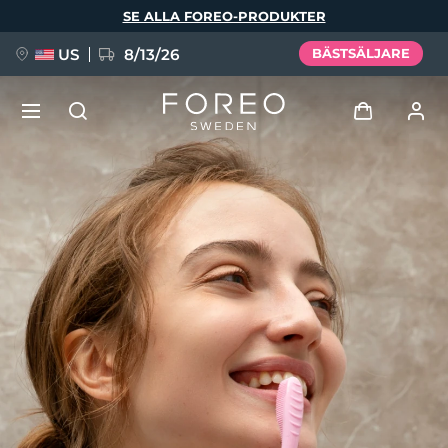
Hoppa
SE ALLA FOREO-PRODUKTER
till
huvudinnehåll
US
8/13/26
BÄSTSÄLJARE
NYHET
Logga in
Språk
BREAKING NEWS
Användarprofil
English
Deutsch
Español
Mina enheter
FAQ™ Pure Beauty-Tech Elixir
Français
Italiano
Português
Mina beställningar
Polski
Svenska
Русский
Türkçe
简体中文
繁體中文
Mina adresser
issa™ Teeth Whitening Set
Mina prenumerationer